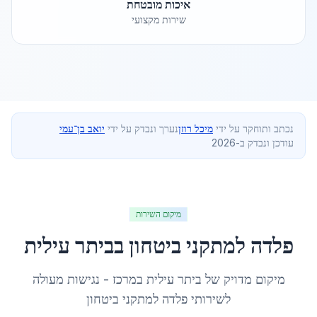
איכות מובטחת
שירות מקצועי
נכתב ותוחקר על ידי
מיכל רוזן
נערך ונבדק על ידי
יואב בן־עמי
עודכן ונבדק ב-2026
מיקום השירות
פלדה למתקני ביטחון
ב
ביתר עילית
מיקום מדויק של
ביתר עילית
ב
מרכז
- נגישות מעולה
לשירותי
פלדה למתקני ביטחון