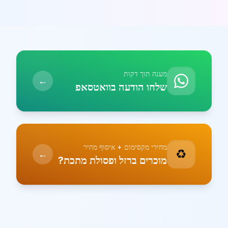
מענה תוך דקות
←
שלחו הודעה בוואטסאפ
מחירי מקסימום + איסוף מהיר
♻️
←
מוכרים ברזל ופסולת מתכת?