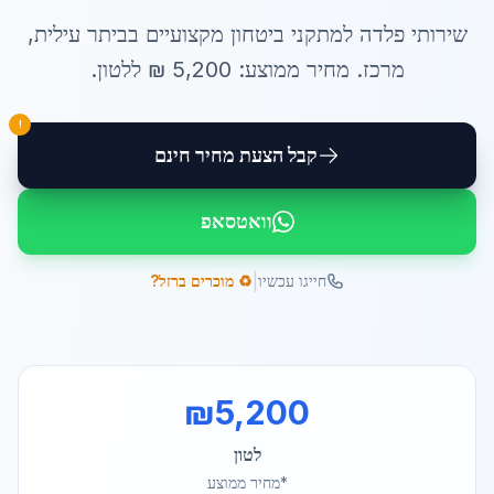
שירותי
פלדה למתקני ביטחון
מקצועיים ב
ביתר עילית
,
מרכז
. מחיר ממוצע:
5,200
₪ ל
לטון
.
!
קבל הצעת מחיר חינם
וואטסאפ
|
חייגו עכשיו
♻️ מוכרים ברזל?
₪
5,200
לטון
*מחיר ממוצע