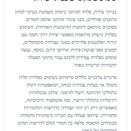
בביתר עילית, פלדה למתקני ביטחון משמשת בעיקר למיגון
מתקנים אזרחיים, מבני ציבור ומתקני אחסון חומרים
מסוכנים בהתאם לתקנות ההתגוננות האזרחית. השימוש
בפלדת ביטחון מותאמת מאפשר יצירת דרכי חסנה עם
קירות ואלמנטים פלדתיים בעובי ועמידות מקסימליים,
המגנים מפני פגיעות פיזיות ואירועי חרום. בנוסף, נעשה
שימוש בפלדות עמידות ללבוש עבור מתקני הפעלה
ותשתיות קריטיות באזור.
טרנדים עדכניים כוללים פיתוחים בשימוש בפלדות קלות
משקל אך בעלות עמידות גבוהה, המאפשרות הקלה
בתהליכי ההתקנה וייעול לוגיסטי. שילוב טכנולוגיות
דיגיטליות בתהליך הייצור, כמו אוטומציה ורובוטיקה,
מאפשרים דיוק רב יותר ועמידה בדרישות רגולטוריות
מחמירות. שיתופי פעולה עם חברות ביטחוניות מקומיות
מבטיחים התאמה מלאה בין חומרי הגלם לדרישות המיגון
הייחודיות של האזור.