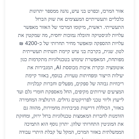
אזור המרכז, ובפרט בני עיש, נהנה ממספר יתרונות
כלכליים ותעשייתיים המעצימים את שוק הברזל
התעשייתי. ראשית, מיקומו המרכזי של האזור מאפשר
עלויות לוגיסטיקה והובלה נמוכות יחסית, מה שמקטין את
עלויות ההספקה ומאפשר מחיר תחרותי של כ-4200 ₪
לטון. שנית, בקרבת בני עיש קיימת תשתית תעשייתית
מפותחת, המאפשרת שימוש בטכנולוגיות מתקדמות כגון
אוטומציה ובקרת איכות מבוססת AI, המגבירות את
יעילות הייצור ומפחיתות טעויות. בנוסף, באזור קיימת
ריכוזיות גבוהה של ספקים, מפעלים וחברות קבלניות
המציעים שירותים מקיפים, החל מאספקת חומרי גלם ועד
לייעוץ וליווי טכני לפרויקטים גדולים. הרגולציה המחמירה
באזור, הכוללת דרישות סביבתיות מחמירות, מהווה גם
הזדמנות לחברות המאמצות טכנולוגיות ברזל ירוק, ומחזקת
את המוניטין התחרותי שלהן. יתרון נוסף הוא התמיכה
הממשלתית באזור המרכז, המקל על קבלת היתרי עבודה