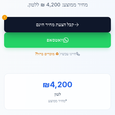
מחיר ממוצע:
4,200
₪ ל
לטון
.
!
קבל הצעת מחיר חינם
וואטסאפ
|
חייגו עכשיו
♻️ מוכרים ברזל?
₪
4,200
לטון
*מחיר ממוצע