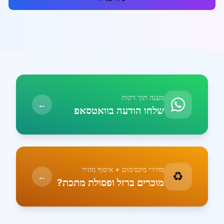
מענה תוך דקות
←
שלחו הודעה בוואטסאפ
מחירי מקסימום + איסוף מהיר
♻️
←
מוכרים ברזל ופסולת מתכת?