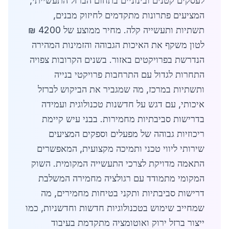
לעסקים קטנים ובינוניים בתחום הברזל התעשייתי,
המציעים פתרונות מתקדמים לחיזוק מבנים,
תשתיות ותעשייה קלה. מחיר ממוצע של 4200 ₪
לטון משקף את האיכות הגבוהה והזמינות המהירה
הנדרשת בפרויקטים באזור. בשנים הקרובות צפויה
התחרות לגדול עם התרחבות פרויקטי בנייה
ותשתיות במרכז, מה שמגביר את הביקוש לברזל
איכותי, עם דגש על חדשנות טכנולוגית ועמידה
בדרישות סביבתיות מחמירות. בבני עיש קיימת
ריכוזיות גבוהה של מפעלים וספקים המציעים
שירותי ליווי טכני ותמיכה מקצועית, המאפשרים
התאמה מדויקת לצרכי התעשייה המקומית. השוק
המקומי מתמודד עם רגולציה מחמירה המשלבת
דרישות סביבתיות ותקני בטיחות מחמירים, מה
שמחייב שימוש בטכנולוגיות חדשות וחדשניות, כמו
ייצור ברזל ירוק ואוטומציה מתקדמת בעיבוד