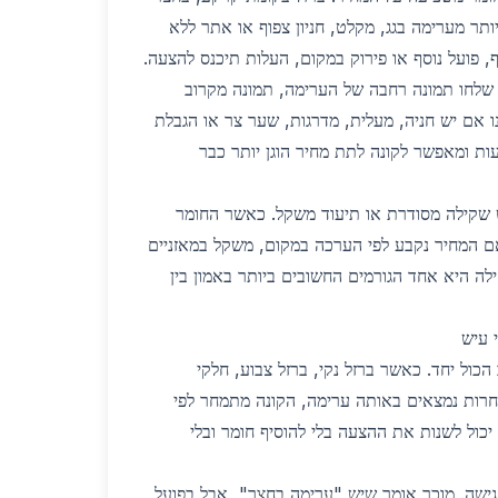
יותר מערימה בגג, מקלט, חניון צפוף או אתר ללא
 פועל נוסף או פירוק במקום, העלות תיכנס להצעה.
ש, שלחו תמונה רחבה של הערימה, תמונה מקרוב
נו אם יש חניה, מעלית, מדרגות, שער צר או הגבלת
ות ומאפשר לקונה לתת מחיר הוגן יותר כבר
 שקילה מסודרת או תיעוד משקל. כאשר החומר
ם המחיר נקבע לפי הערכה במקום, משקל במאזניים
לה היא אחד הגורמים החשובים ביותר באמון בין
 עיש
ול יחד. כאשר ברזל נקי, ברזל צבוע, חלקי
חרות נמצאים באותה ערימה, הקונה מתמחר לפי
וי יכול לשנות את ההצעה בלי להוסיף חומר ובלי
 גישה. מוכר אומר שיש "ערימה בחצר", אבל בפועל