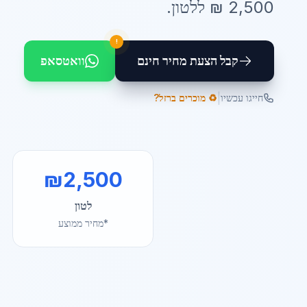
2,500
₪ ל
לטון
.
!
קבל הצעת מחיר חינם
וואטסאפ
|
חייגו עכשיו
♻️ מוכרים ברזל?
₪
2,500
לטון
*מחיר ממוצע