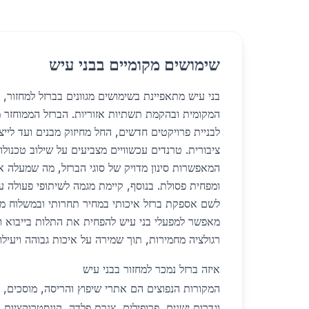
שימושים מקומיים בבני עיש
בני עיש מתאפיינת בשימושים מגוונים בברזל למחזור,
המקומית ובהקמת תשתיות אזוריות. הברזל הממוחזר 
לבניית פרויקטים חדשים, החל מחיזוק מבנים ועד ליי
ציבורית. טרנדים עכשוויים מצביעים על שילוב טכנולוגי
המאפשרות סינון מדויק של סוגי הברזל, מה שמעלה 
ומפחית פסולת. בנוסף, קיימת מגמה לשיתופי פעולה ע
לשם אספקת ברזל איכותי במחיר תחרותי ובמשלוח מהי
מאפשר למפעלי בני עיש להפחית את התלות בייבוא 
רגולציה מחמירות, תוך שמירה על איכות גבוהה ויעילו
איזה ברזל נמכר למחזור בבני עיש
המקורות הנפוצים הם אתרי שיפוץ והריסה, מוסכים, 
וגדרות ישנים, פרופילים, צנרת פלדה, קונסטרוקציות ק