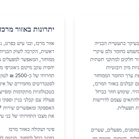
יתרונות באזור מרכז
 בעיקר בתעשיית הבנייה
אזור מרכז, ובני עיש בפרט, נ
משמש כחומר גלם עיקרי
ראשית, הקרבה לשוק הבנייה ה
צור חלקים למתקני תשתית
ממוחזר, המאפשר למפעלים מקו
ות מיון רובוטיות
יחסית עקב מיקום גיאוגרפי מ
את ערך החומר הממוחזר
תחרותי של 
ם קבלנים באזור המרכז,
לסטנדרטים מחמירים של איכ
ר. שימוש חוזר בברזל
בטכנולוגיות מתקדמות ומסייע
ולהתאים עצמם לדרישות
פעולה עם קבלני בניין וספקי
ת תפעולית.
את מצבו התחרותי של בני עיש
פינוי ושקילה באזור מרכז
מחסנים, מפעלים, שערים
בפינוי ברזל למחזור, הגישה 
לות, רשתות, מוטות זיון