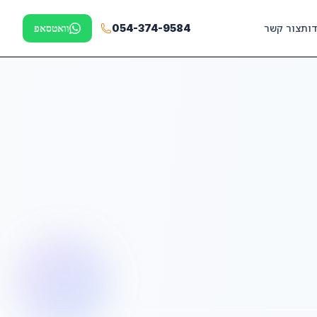
דות
צור קשר
054-374-9584
וואטסאפ