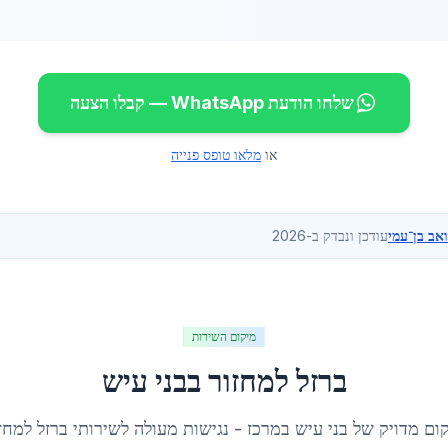
שלחו הודעת WhatsApp — קבלו הצעה
או
מלאו טופס פנייה
ואב בן־עמי
עודכן ונבדק ב-2026
מיקום השירות
ברזל למחזור
ב
בני עיש
ום מדויק של
בני עיש
ב
מרכז
- נגישות מעולה לשירותי
ברזל למחז