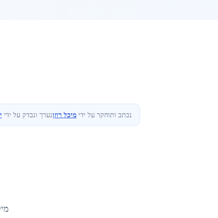
נכתב ותוחקר על ידי
מיכל רוזן
נערך ונבדק על ידי
י
מיק