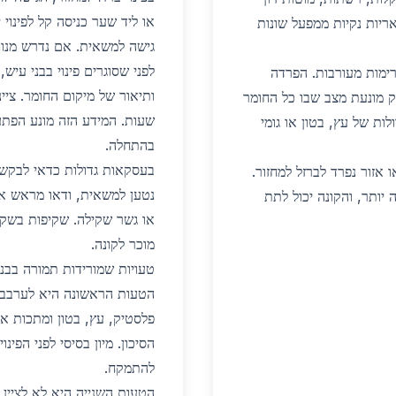
או ליד שער כניסה קל לפינוי 
ריות נקיות ממפעל שונות
גישה למשאית. אם נדרש מנוף,
לפני שסוגרים פינוי בבני עי
רימות מעורבות. הפרדה
ותיאור של מיקום החומר. ציי
יק מונעת מצב שבו כל החומר
שעות. המידע הזה מונע הפתע
ות של עץ, בטון או גומי
בהתחלה.
בעסקאות גדולות כדאי לבקש
אזור נפרד לברזל למחזור.
נטען למשאית, ודאו מראש א
 יותר, והקונה יכול לתת
או גשר שקילה. שקיפות בשקי
מוכר לקונה.
טעויות שמורידות תמורה בבני
הטעות הראשונה היא לערבב הכ
פלסטיק, עץ, בטון ומתכות א
הסיכון. מיון בסיסי לפני הפינ
להתמקח.
הטעות השנייה היא לא לציין