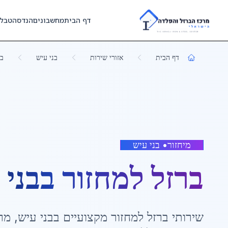
Skip to main content
דף הבית
מחשבונים
הנדסה
טבל
דף הבית
אזורי שירות
בני עיש
בר
מיחזור
•
בני עיש
ברזל למחזור
ב
בני 
שירותי
ברזל למחזור
מקצועיים ב
בני עיש
,
מר