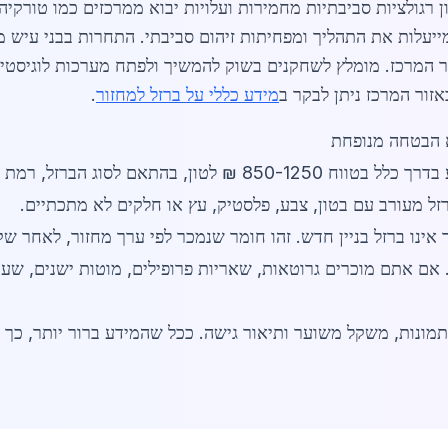
 רגולציות סביבתיות מחמירות ועלויות יבוא ממרכזים כמו טורקיה 
מייעלות את התהליך ומפחיתות זיהום סביבתי. התחרות בבני עיש 
ור המרכז. מומלץ לשחקנים בשוק להמשיך ולפתח מערכות לוגיסטיו
אזור המרכז ניתן לבקר ב
מידע כללי על ברזל למחזור
.
לא הבטחה מנופחת
מחיר ברזל למחזור בבני עיש בשנת 2026 נע בדרך כלל בטווח 850-1250
זל מעורב עם בטון, צבע, פלסטיק, עץ או חלקים לא מתכתיים.
ינו ברזל בניין חדש. זהו חומר שנמכר לפי ערך מחזור, לאחר שקלול
 אם אתם מוכרים גרוטאות, שאריות פרופילים, מוטות ישנים, שערי
 בתמונות, משקל משוער ותיאור גישה. ככל שהמידע ברור יותר, כך