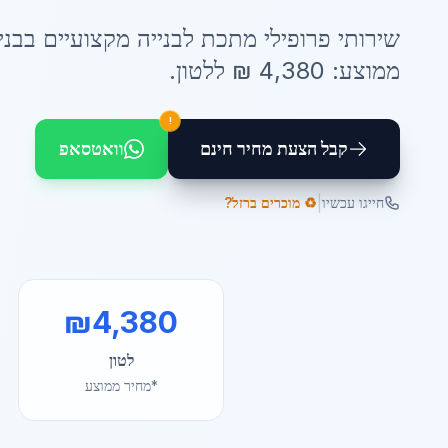
שירותי
פרופילי מתכת לבנייה
מקצועיים ב
בני
ממוצע:
4,380
₪ ל
לטון
.
!
קבל הצעת מחיר חינם
וואטסאפ
|
חייגו עכשיו
♻️ מוכרים ברזל?
₪
4,380
לטון
*מחיר ממוצע