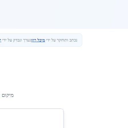
נכתב ותוחקר על ידי
מיכל רוזן
נערך ונבדק על ידי
י
מיקום 