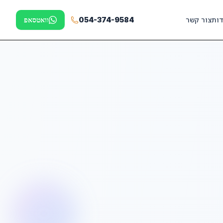
דות
צור קשר
054-374-9584
וואטסאפ