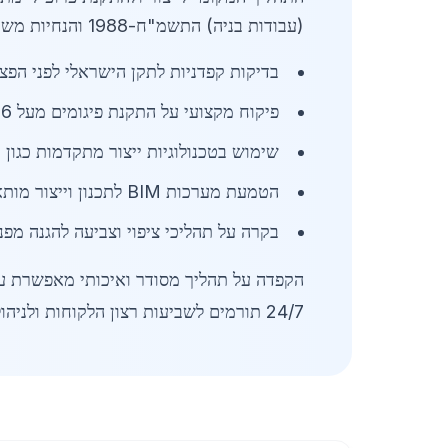
(עבודות בניה) התשמ"ח-1988 והנחיות משרד העבודה.
בדיקות קפדניות לתקן הישראלי לפני הפצ
פיקוח מקצועי על התקנת פיגומים מעל 6 מטרים עם תיעוד מלא
שימוש בטכנולוגיות ייצור מתקדמות כגון ח
הטמעת מערכות BIM לתכנון וייצור מותאם אישית
בקרה על תהליכי ציפוי וצביעה להגנה מפנ
הקפדה על תהליך מסודר ואיכותי מאפשרת עמי
24/7 תורמים לשביעות רצון הלקוחות ולניהול פרויקטים יעיל באזור בני עיש.