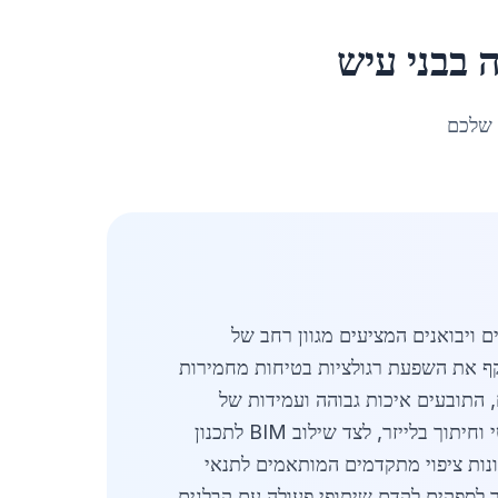
ה
ב
בני עיש
 שלכם
ם ויבואנים המציעים מגוון רחב של
לפרויקטים אזוריים. המחיר הממוצע עומד על כ-4380 ₪ לטון, המשקף את השפעת רגולציות בטיחות מחמירות
ם, התובעים איכות גבוהה ועמידות של
הפרופילים לאורך זמן. שחקנים מקומיים משקיעים באוטומציה וטכנולוגיות ייצור מתקדמות, ביניהן ריתוך רובוטי וחיתוך בלייזר, לצד שילוב BIM לתכנון
ונות ציפוי מתקדמים המותאמים לתנאי
ר לספקים לקדם שיתופי פעולה עם קבלנים