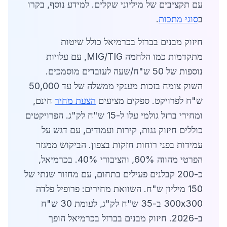
עם תקציבים של מיליוני שקלים. למידע נוסף, בקרו
ב
סוגי מתכות
.
חיזוק מבנים בברזל בכרמיאל כולל שיטות
מתקדמות כמו הלחמה MIG/TIG, עם עלויות
נוספות של 50 ש"ח/שעה לעובדים מוסמכים.
השוק צומח בזכות מענקי ממשלה של עד 50,000
ש"ח לפרויקט. ספקים מציעים
הצעת מחיר
חינם,
ומחירי ברזל גולמי עלו ל-15 ש"ח לק"ג. הפרויקטים
כוללים חיזוק גגות, קירות ועמודים, עם דגש על
עמידות בפני רוחות חזקות בצפון. הביקוש ממגזר
הפרטי מהווה 60%, והציבורי 40%. בכרמיאל,
כ-200 קבלנים פעילים בתחום, עם מחזור שנתי של
150 מיליון ש"ח. השוואת מחירים: פרופיל פלדה
300x300 ב-35 ש"ח לק"ג, לעומת 30 ש"ח
ב-2026. חיזוק מבנים בברזל בכרמיאל הופך