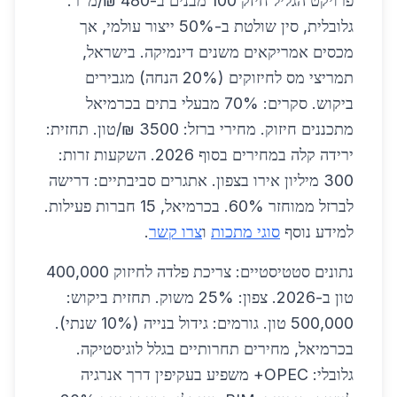
פרויקט הגליל חיזק 100 מבנים ב-480 ₪/מ"ר.
גלובלית, סין שולטת ב-50% ייצור עולמי, אך
מכסים אמריקאים משנים דינמיקה. בישראל,
תמריצי מס לחיזוקים (20% הנחה) מגבירים
ביקוש. סקרים: 70% מבעלי בתים בכרמיאל
מתכננים חיזוק. מחירי ברזל: 3500 ₪/טון. תחזית:
ירידה קלה במחירים בסוף 2026. השקעות זרות:
300 מיליון אירו בצפון. אתגרים סביבתיים: דרישה
לברזל ממוחזר 60%. בכרמיאל, 15 חברות פעילות.
למידע נוסף
סוגי מתכות
ו
צרו קשר
.
נתונים סטטיסטיים: צריכת פלדה לחיזוק 400,000
טון ב-2026. צפון: 25% משוק. תחזית ביקוש:
500,000 טון. גורמים: גידול בנייה (10% שנתי).
בכרמיאל, מחירים תחרותיים בגלל לוגיסטיקה.
גלובלי: OPEC+ משפיע בעקיפין דרך אנרגיה