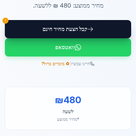
מחיר ממוצע:
480
₪ ל
לשעה
.
!
קבל הצעת מחיר חינם
וואטסאפ
|
חייגו עכשיו
♻️ מוכרים ברזל?
₪
480
לשעה
*מחיר ממוצע