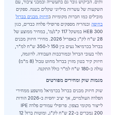
ותים. הביקוש גובר גם בתעשייה ובמבני ציבור, עם
השקעות של עשרות מיליוני שקלים בשנה. ספקים
מובילים כמו חברות מקומיות ב
חיזוק מבנים בברזל
בחיפה
ובנהריה מספקים פרופילי פלדה כבדים, כגון
HEB 300 במשקל 117 ק"ג/מ', במחיר ממוצע של
28 ש"ח לק"ג באפריל 2026. מחירי חיזוק מבנים
בברזל בכרמיאל נעים בין 150 ל-350 ש"ח למ"ר,
תלוי בעובי הברזל ובמורכבות העבודה. לדוגמה,
חיזוק קיר בטון מזוין בברזל מחוט טבול (8 מ"מ)
עולה כ-180 ש"ח למ"ר כולל התקנה.
מגמות שוק ומחירים מפורטים
שוק חיזוק מבנים בברזל בכרמיאל מושפע ממחירי
הפלדה העולמיים, אך יציב יחסית ב-2026 הודות
לייצור מקומי בצפון. פרופילי עמודים פלדה IPE
200 נמכרים ב-22 ש"ח לק"ג, ומוטות ברזל 12