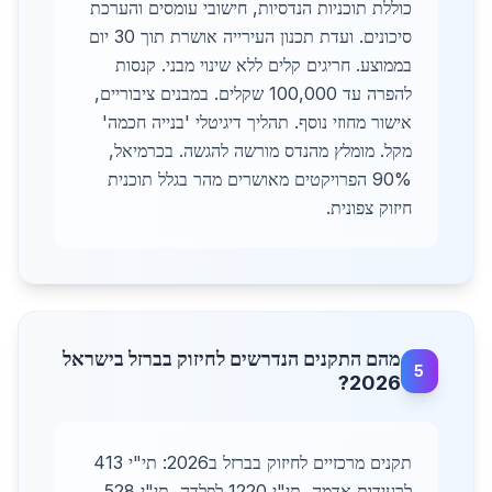
כוללת תוכניות הנדסיות, חישובי עומסים והערכת
סיכונים. ועדת תכנון העירייה אושרת תוך 30 יום
בממוצע. חריגים קלים ללא שינוי מבני. קנסות
להפרה עד 100,000 שקלים. במבנים ציבוריים,
אישור מחוזי נוסף. תהליך דיגיטלי 'בנייה חכמה'
מקל. מומלץ מהנדס מורשה להגשה. בכרמיאל,
90% הפרויקטים מאושרים מהר בגלל תוכנית
חיזוק צפונית.
מהם התקנים הנדרשים לחיזוק בברזל בישראל
5
2026?
תקנים מרכזיים לחיזוק בברזל ב2026: תי"י 413
לרעידות אדמה, תי"י 1220 לפלדה, תי"י 528