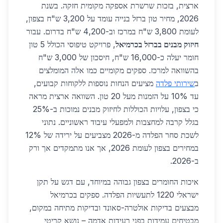
ארצית, בזכות שרשרת אספקה מקומית חזקה. בשנת
2026, מחיר טון ברזל בנייה עומד על 3,200 ש"ח בצפון,
לעומת 3,800 ש"ח במרכז וב-4,200 ש"ח בדרום. עבור
חיזוק מבנים בברזל בכרמיאל
, פרויקט טיפוסי הכולל 5 טון
חומר יעלה כ-16,000 ש"ח, חיסכון של 3,000 ש"ח
בהשוואה למרכז. ספקים מקומיים כמו אלה המומלצים
ב
שירותי פלדה
מציעים הנחות נוספות ללקוחות קבועים,
עד 10% על הזמנות מעל 20 טון. השוואה ארצית מראה
כי בצפון, עלויות הכוללות לחיזוק מבנים נמוכות ב-25%
בגלל קרבה למחצבות ולמפעלי עיבוד ראשוניים. נתוני
לשכת סחר הפלדה מ-2026 מצביעים על ירידה של 12%
במחירים בצפון לעומת 2026, אך אנו מתמקדים אך ורק
ב-2026.
איכות החומרים בצפון גבוהה במיוחד, עם דגש על תקן
ישראלי 1220 לתעשיות הפלדה. ספקים בכרמיאל
מבצעים בדיקות אולטרה-סאונד ובדיקות מתיחה במקום,
מבטיחים עמידות בפני רעידות אדמה – נושא קריטי