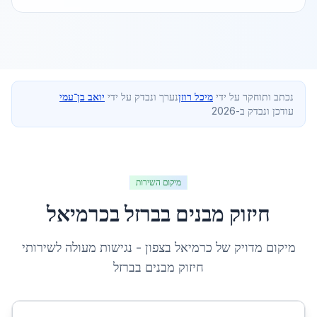
נכתב ותוחקר על ידי
מיכל רוזן
נערך ונבדק על ידי
יואב בן־עמי
עודכן ונבדק ב-2026
מיקום השירות
חיזוק מבנים בברזל
ב
כרמיאל
מיקום מדויק של
כרמיאל
ב
צפון
- נגישות מעולה לשירותי
חיזוק מבנים בברזל