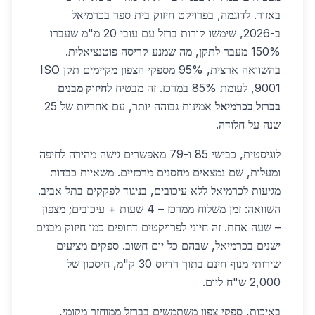
באזור. לדוגמה, בפרויקט חיזוק בית ספר בכרמיאל
ב-2026, שימשו קורות ברזל עם עובי 20 מ"מ שעברו
150% מעבר לתקן, מה שמנע קריסה פוטנציאלית.
בהשוואה ארצית, 95% מספקי הצפון מקיימים תקן ISO
9001, לעומת 85% במרכז. זה מבטיח ל
חיזוק מבנים
בברזל בכרמיאל
אמינות גבוהה יותר, עם אחריות של 25
שנה על חלודה.
לוגיסטית, כבישי 85 ו-79 מאפשרים גישה מהירה לחיפה
ומעלות, שם נמצאים מחסנים מרכזיים. משאיות כבדות
מגיעות לכרמיאל ללא עיכובים, בניגוד לפקקים בתל אביב.
השוואה: זמן משלוח ממרכז – 4 שעות + עיכובים; מצפון
– שעה אחת. זה חיוני לפרויקטים דחופים כמו חיזוק מבנים
ישנים בכרמיאל, שבהם כל יום חשוב. ספקים מציעים
שירותי מנוף חינם בתוך רדיוס 30 ק"מ, חיסכון של
2,000 ש"ח ליום.
באיכות, ספקי צפון משתמשים בברזל ממוחזר מקומי,