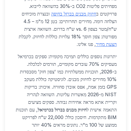
מפחיתים פליטות CO2 ב-30% בהשוואה לייבוא.
פרויקטים ב
חיזוק מבנים בברזל בחיפה
ובנצרת מוכיחים
הצלחה דומה. מחירים תחרותיים: בטן 12 מ"מ – 4.5
ש"ח/מטר בצפון vs. 6 ש"ח בדרום. השוואה ארצית
מפורטת: צפון חוסך 18% עלויות כוללות לחיזוק. לקבלת
הצעת מחיר
, פנו אלינו.
יתרונות נוספים כוללים תמיכה מקומית: ספקים בכרמיאל
מעסיקים 70% עובדים מקומיים, תורמים לכלכלה.
ב-2026, תוכניות ממשלתיות כמו 'צפון חזק' מסבסדות
10% מחירים לחיזוק מבנים. לוגיסטיקה כוללת מעקב
GPS בזמן אמת, אפס אובדן סחורה. איכות: בדיקות
NIST מ-2026 מאשרות עליונות. השוואה לנהריה
וקריית אתא מראה אחידות גבוהה. ספקים מציעים
התאמה אישית ל
חיזוק מבנים בברזל בכרמיאל
, עם תוכנות
BIM מתקדמות. חיסכון כולל: 22,000 ש"ח לפרויקט
ממוצע של 100 מ"ר. נתונים מראים 40% יותר