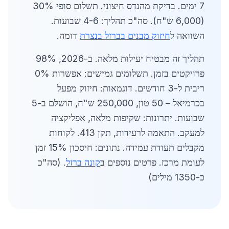
7 ימים. בדיקת מהנדס חיצוני. תשלום סופי 30%
(6,000 ש"ח). סה"כ תהליך: 4-6 שבועות.
השוואה ל
חיזוק מבנים בברזל בנצרת
דומה.
תהליך זה מבטיח יעילות מלאה. ב-2026, 98%
פרויקטים בזמן. תשלומים גמישים: אפשרות 0%
ריבית ל-3 חודשים. דוגמאות: חיזוק מפעל
בכרמיאל – 50 טון, 250,000 ש"ח, הושלם ב-5
שבועות. יתרונות: שקיפות מלאה, אפליקציה
למעקב. התאמה לרעידות, תקן 413. לקוחות
מקבלים תעודת עמידה. נתונים: חיסכון 15% זמן
לעומת מרכז. פרטים נוספים ב
קונה ברזל
. (סה"כ
כ-1350 מילים)