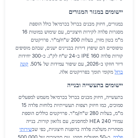
יישומים במגזר המגורים
במגורים, חיזוק מבנים בברזל בכרמיאל כולל הוספת
מסגרות פלדה לקירות חיצוניים, עם שימוש במוטות 16
מ"מ בטון מזוין, בעלות 200 ש"ח/מ"ר. פרויקטים
טיפוסיים הם שיפוץ דירות בבניינים ישנים, שבהם מוסיפים
קורות פלדה IPE 160 ב-24 ש"ח לק"ג. כ-300 יחידות
דיור חוזקו ב-2026, עם שיפור עמידות של 50%.
קונה
ברזל
מקומי תומך בפרויקטים אלה.
יישומים בתעשייה ובנייה
בתעשייה, חיזוק מבנים בברזל בכרמיאל משמש למפעלים
סמוכים, כמו חיזוק רצפות תעשייתיות בלוחות פלדה 15
מ"מ, בעלות 280 ש"ח/מ"ר. פרויקטים כוללים הוספת
עמודי HEA 240 למחסנים, עם גלואון קורות. בנייה
מסחרית משלבת פלדה בדופנות חיצוניות, כפי שב
שירותי
פלדה
. כ-50 מפעלים חוזקו, עם תקציבים של 500,000