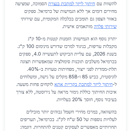
להשוות עם
חיתוך לייזר למתכת בנצרת
הסמוכה, שמציעה
מחירים דומים אך ללא הגמישות של כרמיאל. ספקים
באזור הצפון גם תומכים בכלכלה המקומית, עם שירותי
שירותי פלדה
מותאמים אישית.
יתרון נוסף הוא הגמישות: הזמנות קטנות מ-10 ק"ג
מקבלות עדיפות, בניגוד למרכז שדורש מינימום 100 ק"ג.
בשנת 2026, עם עליית הביקוש לתעשייה 4.0, ספקים
בכרמיאל משלבים תוכנות סימולציה שמאפשרות תצוגה
תלת-ממדית לפני ייצור, מפחיתות טעויות ב-40%.
לוגיסטית, כביש 85 ו-85B מקלים על גישה, ומשלוחים
ל-
חיתוך לייזר למתכת בקריית אתא
לוקחים פחות משעה.
איכות החיתוך כוללת גימור מראה על נירוסטה, ללא צורך
בעיבוד נוסף, חוסך 20% בעלויות.
בהשוואה, במרכז מחירי חשמל גבוהים יותר מובילים
לעלויות נוספות של 50 ש"ח לק"ג. בכרמיאל, תעריפים
תחרותיים מאפשרים לעסקים קטנים להתחרות. דוגמה: