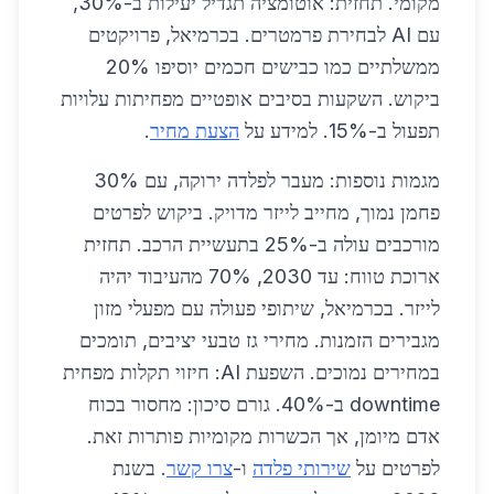
מקומי. תחזית: אוטומציה תגדיל יעילות ב-30%,
עם AI לבחירת פרמטרים. בכרמיאל, פרויקטים
ממשלתיים כמו כבישים חכמים יוסיפו 20%
ביקוש. השקעות בסיבים אופטיים מפחיתות עלויות
תפעול ב-15%. למידע על
הצעת מחיר
.
מגמות נוספות: מעבר לפלדה ירוקה, עם 30%
פחמן נמוך, מחייב לייזר מדויק. ביקוש לפרטים
מורכבים עולה ב-25% בתעשיית הרכב. תחזית
ארוכת טווח: עד 2030, 70% מהעיבוד יהיה
לייזר. בכרמיאל, שיתופי פעולה עם מפעלי מזון
מגבירים הזמנות. מחירי גז טבעי יציבים, תומכים
במחירים נמוכים. השפעת AI: חיזוי תקלות מפחית
downtime ב-40%. גורם סיכון: מחסור בכוח
אדם מיומן, אך הכשרות מקומיות פותרות זאת.
לפרטים על
שירותי פלדה
ו-
צרו קשר
. בשנת