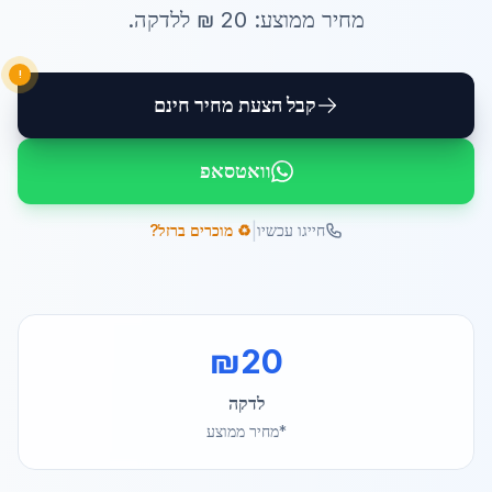
מחיר ממוצע:
20
₪ ל
לדקה
.
!
קבל הצעת מחיר חינם
וואטסאפ
|
חייגו עכשיו
♻️ מוכרים ברזל?
₪
20
לדקה
*מחיר ממוצע