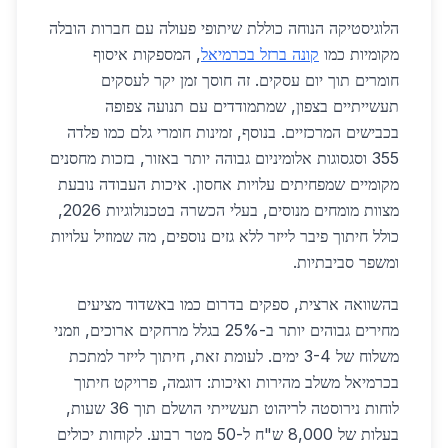
הלוגיסטיקה הנוחה כוללת שיתופי פעולה עם חברות הובלה
מקומיות כמו
קונה ברזל בכרמיאל
, המספקות איסוף
חומרים תוך יום עסקים. זה חוסך זמן יקר לעסקים
תעשייתיים בצפון, שמתמודדים עם תנועה צפופה
בכבישים המרכזיים. בנוסף, זמינות חומרי גלם כמו פלדה
355 וסגסוגות אלומיניום גבוהה יותר באזור, בזכות מחסנים
מקומיים שמפחיתים עלויות אחסון. איכות העבודה נובעת
מצוות מומחים מנוסים, בעלי הכשרה בטכנולוגיות 2026,
כולל חיתוך פיבר לייזר ללא גזים נוספים, מה שמוזיל עלויות
ומשפר סביבתיות.
בהשוואה ארצית, ספקים בדרום כמו באשדוד מציעים
מחירים גבוהים יותר ב-25% בגלל מרחקים ארוכים, וזמני
משלוח של 3-4 ימים. לעומת זאת, חיתוך לייזר למתכת
בכרמיאל משלב מהירות ואיכות: דוגמה, פרויקט חיתוך
לוחות נירוסטה לריהוט תעשייתי הושלם תוך 36 שעות,
בעלות של 8,000 ש"ח ל-50 מטר רבוע. לקוחות יכולים