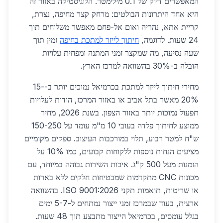
המאפשרים דיוק של 0.1 מילימטר. הלוגיסטיקה באזור זה
היא אחד היתרונות הבולטים: מרחק קצר מחיפה, נצרת,
קריית אתא, נהריה ואום אל-פחם מאפשר משלוחים תוך
24 שעות. לדוגמה,
חיתוך לייזר למתכת בחיפה
זמין תוך
שעה נסיעה, מה שמקצר זמני המתנה ומפחית עלויות
הובלה ב-30% בהשוואה למרכז הארץ.
מחירי חיתוך לייזר למתכת בכרמיאל נמוכים יותר ב-15-
20% מאשר בתל אביב או באזור המרכז, הודות לעלויות
תפעול נמוכות יותר באזור הצפון. בשנת 2026, מחיר
ממוצע לחיתוך פלדה בעובי 10 מ"מ עומד על 150-250
ש"ח למטר רבוע, תלוי במורכבות העיצוב. ספקים מקומיים
מציעים הנחות נוספות ללקוחות קבועים, כמו 10% על
הזמנות מעל 500 ק"ג. איכות השירות גבוהה במיוחד, עם
מכונות CNC מתקדמות שמבטיחות חלקים ללא בארות
או שריטות, תואמות תקני ISO 9001:2026. בהשוואה
ארצית, בעוד שבמרכז זמני ייצור נמתחים ל-5-7 ימים
בגלל עומסים, בכרמיאל הייצור מתבצע תוך 48 שעות.