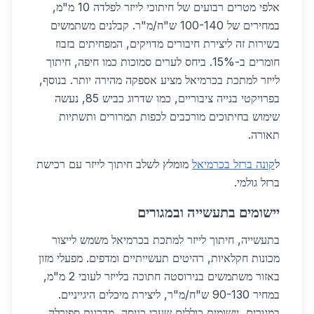
אלפי מטרים רבועים של חיתוכי לייזר לפלדה 10 מ"מ,
במחירים של 100-140 ש"ח/מ"ר. קבלנים משתמשים
בשירות זה ליצירת חיבורים מדויקים, המפחיתים בזבוז
חומרים ב-15%. ביחס לערים סמוכות כמו חיפה, חיתוך
לייזר למתכת בכרמיאל מציע אספקה מהירה יותר. בנוסף,
בפרויקטי בנייה ציבוריים, כמו שדרוג כביש 85, נעשה
שימוש בחיתוכים מורכבים לכפות תמרורים ותשתיות
תאורה.
ל
קונה ברזל בכרמיאל
מומלץ לשלב חיתוך לייזר עם רכישת
ברזל גולמי.
יישומים בתעשייה ובמגורים
בתעשייה, חיתוך לייזר למתכת בכרמיאל משמש לייצור
מכונות חקלאיות, רהיטים תעשייתיים ומדפים. מפעלי מזון
באזור משתמשים בנירוסטה חתוכה בלייזר לעובי 2 מ"מ,
במחיר 90-130 ש"ח/מ"ר, ליצירת מיכלים היגייניים.
במגורים, יישומים כוללים שערי כניסה, מדרגות ספירלה