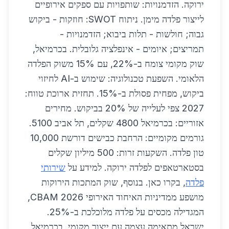
ירוקה. הזדמנויות: שותפויות עם ספקים אירופיים
לייצור פלדה מימן. ניתוח SWOT: חוזקות - ביקוש
גבוה; חולשות - תלות ביבוא; הזדמנויות -
תמריצים; איומים - אינפלציה גלובלית. בכרמיאל,
שוק מקומי צומח ב-22%, עם 15% משוק הפלדה
הלאומי. השפעת טכנולוגיה: שימוש ב-AI לחיזוי
ביקוש, מפחית פסולת ב-15%. תחזית ארוכת טווח:
2027 צפי לעלייה של 20% בביקוש. מחירים
אזוריים: בכרמיאל 4800 שקלים, תל אביב 5100.
גורמים מקומיים: הרחבת כבישים דורשת 10,000
טון פלדה. השקעות זרות: 500 מיליון שקלים
בסטארטאפים לפלדה ירוקה. למידע על
שירותי
פלדה
, בקרו כאן. בנוסף, שוק המתכות הירוקות
מושפע ממדיניות האיחוד האירופי CBAM 2026,
המגדילה מכסים על פלדה מלוכלכת ב-25%.
ישראל מתאימה עצמה עם ייצור מקומי. בכרמיאל,