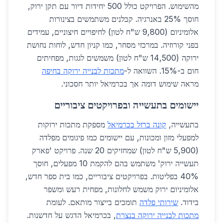
מהשימוש. הפרויקט כולל 500 יחידות דיור עם תקן ירוק,
חוסך 25% באנרגיה. קבלנים משתמשים בצינורות
אלומיניום (9,800 ש"ח לטון) לחיפויים חיצוניים, עמידים
בפני קורוזיה. במרכזי מסחר, כמו קניון חדש, לוחות נחושת
ירוקה (14,500 ש"ח לטון) משמשים לגגות, מפחיתים
חום ב-15%. השוואה ל-
מתכות לבנייה ירוקה בחיפה
מראה שימוש דומה אך בכרמיאל יותר חסכוני.
יישומים בתעשייה ובפרויקטים ציבוריים
בתעשייה,
קונה ברזל בכרמיאל
מספקת מתכות ירוקות
למפעלי מזון ומכונות, עם יישומים כמו פיגומים מפלדה
(5,900 ש"ח לטון) שמחזיקים 20 שנה. פרויקט 'פארק
תעשייה ירוק' משתמש בהם להקמת 10 מפעלים, חוסך
40% בפליטות. בפרויקטים ציבוריים, כמו בית ספר חדש,
אלומיניום ירוק משמש לחלונות, מפחית רעש ומשפר
בידוד.
שירותי פלדה
תומכים בייצור מותאם. לעומת
מתכות לבנייה ירוקה בנצרת
, בכרמיאל הדגש על חדשנות.