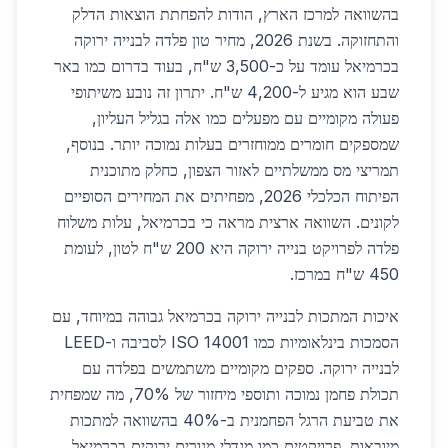
בהשוואה למרכז הארץ, הודות להפחתת הוצאות הדלק
והתחזוקה. בשנת 2026, מחיר טון פלדה לבנייה ירוקה
בכרמיאל עומד על כ-3,500 ש"ח, בעוד בדרום כמו באר
שבע הוא מגיע ל-4,200 ש"ח. יתרון זה נובע משיתופי
פעולה מקומיים עם מפעלים כמו אלה בגליל העליון,
שמספקים חומרים ממוחזרים בעלות נמוכה יותר. בנוסף,
תמריצי מס ממשלתיים לאזור הצפון, כחלק מתוכנית
הפיתוח הכלכלי 2026, מפחיתים את המחירים הסופיים
לקונים. השוואה ארצית מראה כי בכרמיאל, עלות משלוח
פלדה לפרויקט בנייה ירוקה היא 200 ש"ח לטון, לעומת
450 ש"ח במרכז.
איכות המתכות לבנייה ירוקה בכרמיאל גבוהה במיוחד, עם
הסמכות בינלאומיות כמו ISO 14001 לסביבה ו-LEED
לבנייה ירוקה. ספקים מקומיים משתמשים בפלדה עם
תכולת פחמן נמוכה ותוספי מיחזור של 70%, מה שמפחית
את טביעת הרגל הפחמנית ב-40% בהשוואה למתכות
מיובאות. פרויקטים כמו מגדלי מגורים ירוקים בכרמיאל