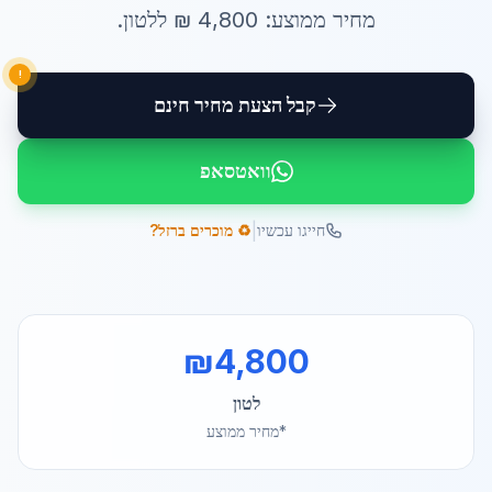
מחיר ממוצע:
4,800
₪ ל
לטון
.
!
קבל הצעת מחיר חינם
וואטסאפ
|
חייגו עכשיו
♻️ מוכרים ברזל?
₪
4,800
לטון
*מחיר ממוצע