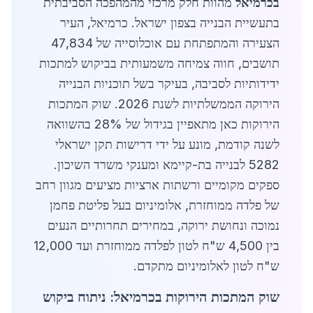
בכרמיאל
מהוות חלק מרכזי מהמהפכה הסביבתית
בתעשיית הבנייה בצפון ישראל. כרמיאל, העיר
הצעירה והמתפתחת עם אוכלוסייה של 47,834
תושבים, חווה צמיחה משמעותית בביקוש למתכות
ידידותיות לסביבה, בעיקר בשל תוכניות הבנייה
הירוקה הממשלתיות לשנת 2026. שוק המתכות
הירוקות כאן מתאפיין בגידול של 28% בהשוואה
לשנה קודמת, מונע על ידי דרישות תקן ישראלי
5282 לבנייה בת-קיימא ומענקי משרד השיכון.
ספקים מקומיים ורשתות ארציות מציעים מגוון רחב
של פלדה ממוחזרת, אלומיניום בעל פליטת פחמן
נמוכה ונחושת ירוקה, במחירים תחרותיים הנעים
בין 4,500 ש"ח לטון לפלדה ממוחזרת ועד 12,000
ש"ח לטון לאלומיניום מתקדם.
שוק המתכות הירוקות בכרמיאל: ניתוח ביקוש