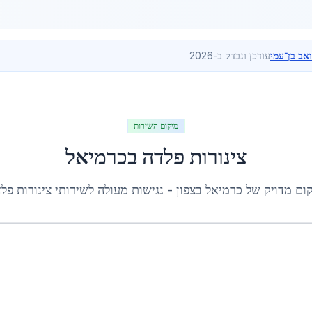
ואב בן־עמי
עודכן ונבדק ב-2026
מיקום השירות
צינורות פלדה
ב
כרמיאל
ום מדויק של
כרמיאל
ב
צפון
- נגישות מעולה לשירותי
צינורות פל