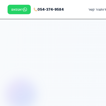
דות
צור קשר
054-374-9584
וואטסאפ