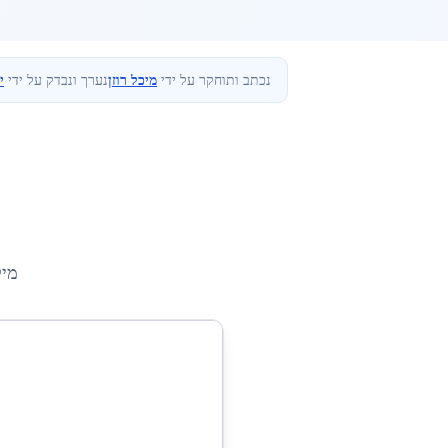
נכתב ותוחקר על ידי
מיכל רוזן
נערך ונבדק על ידי
י
מיק