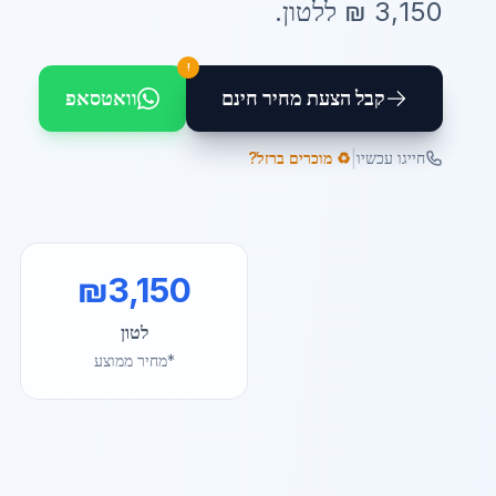
3,150
₪ ל
לטון
.
!
קבל הצעת מחיר חינם
וואטסאפ
|
חייגו עכשיו
♻️ מוכרים ברזל?
₪
3,150
לטון
*מחיר ממוצע