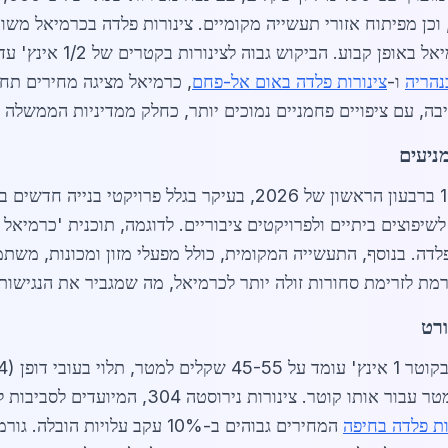
וכן מפיתוח אזורי תעשייה מקומיים. צינורות פלדה בכרמיאל משוו
נהריה
ו-
צינורות פלדה באום אל-פחם
, כרמיאל מציגה מחירים תחר
ניעים
הביקוש לצינורות פלדה בכרמיאל זינק ב-12% ברבעון הראשון של 2026,
דה. בנוסף, התעשייה המקומית, כולל מפעלי מזון ומכונות, משתמ
מת לזרימת סחורות זולה יותר לכרמיאל, מה שמגביר את הנגישות
ורט
לבנייה חיצונית, נמכרים ב-60-75 שקלים למטר עבו
ות פלדה בחיפה
המחירים גבוהים ב-10% עקב עלויו