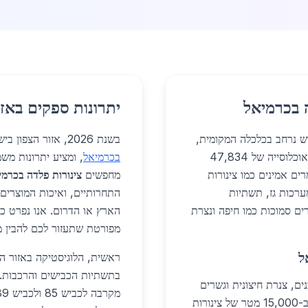
ה בכרמיאל
יתרונות ספקים באזו
 שימוש נרחב בכלכלה המקומית,
בשנת 2026, אזור הצפון בישראל הופך למרכז מוביל לספקי
במיוחד בבנייה, תעשייה ומגורים. כעיר מתפתחת עם אוכלוסייה של 47,834
בכרמיאל
, ומציע יתרונות מש
ים אמינים כמו צינורות
מחפשים
צינורות פלדה בכרמי
ערכות גז, תשתיות
התחרותיים, ואיכות המוצרים 
ים סמוכות כמו חיפה ונצרת
הארץ או הדרום. אנו נפרט כ
מפורטת שתעזור לכם להבין מד
ל
בתשתיות הכבישים והרכבות. 
ם, צנרת חיצונית וגשרים
קטנים. בפרויקט 'מגורים צפון' 2026, נעשה שימוש ב-15,000 מטר של צינורות