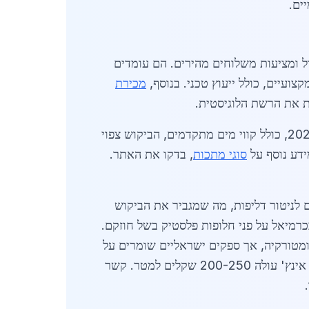
ים.
ול ומציעות משלוחים מהירים. הם עומדים
צועיים, כולל ייעוץ טכני. בנוסף,
מכירת
 את הרשת הלוגיסטית.
צינורות פלדה בכרמיאל ממשיכים להיות בחירה מועדפת בשל עמידותם וזמינותם. עם תכנון תשתיות חדש ל-2026, כולל קווי מים מתקדמים, הביקוש צפוי
ידע נוסף על
סוגי מתכות
, בדקו את האתר.
יישנים לניטור דליפות, מה שמגביר את הביקוש
משים בצינורות פלדה בכרמיאל על פני חלופות פלסטיק בשל חוזקם.
צינורות API. השוק מושפע גם מייבוא מסין ומטורקיה, אך ספקים ישראליים שומרים על
איכות גבוהה. צינורות פלדה בכרמיאל זמינים במחירים יציבים יחסית, למרות תנודות גלובליות. לדוגמה, צינור 4 אינץ' עולה 200-250 שקלים למטר. קשר