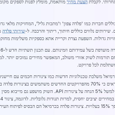
תחרותי. לקבלת
הצעת מחיר
מותאמת, מומלץ לפנות לספקים מקומי
ללים חברות כמו 'פלדה צפון' ו'מתכות גליל', המחזיקות מלאי גד
שירותי פלדה
מק
ות גדולות. השפעת נצרת וקריית אתא כספקיות משלימות מחזקת
פחם תורמות לשוק אזורי משולב, המאפשר מחירים נמוכים יותר. למ
שתלמת לכל פרויקט.
תעשיית הפלדה בכרמיאל משלבת טכנולוגיות חדשות כמו צינורות חכמים עם ח
בקרב קבלנים מקומיים. מחקרים מקומיים מראים כי 70% מהפרויקטים החדשים משת
ספקים מציעים הנחות לרכישות מעל 10 טון, למשל 5% הנחה על 
העיר.