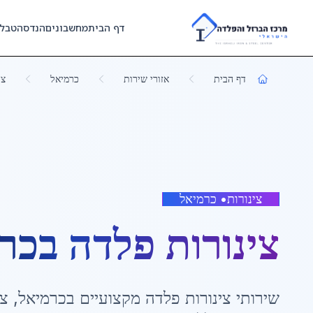
Skip to main content
דף הבית
מחשבונים
הנדסה
טבל
דף הבית
אזורי שירות
כרמיאל
צי
צינורות
•
כרמיאל
צינורות פלדה
ב
כר
שירותי
צינורות פלדה
מקצועיים ב
כרמיאל
,
צפ