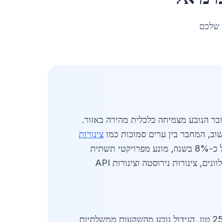
 שלכם
יקוש גובר הנובע מצמיחה כלכלית מהירה באזור.
צינורות
. שוק צינורות הפלדה בכרמיאל צומח בקצב של כ-8% בשנה, מונע מפרויקטי תשתית
גדולים, בנייה מגורים ותעשייה מתקדמת. סוגי הצינורות הפופולריים כוללים צינורות שחורים גלויים, צינורות מגולוונים, צינורות נירוסטה וצינורות API
באפריל 2026, שוק צינורות פלדה בכרמיאל מוערך בכ-150 מיליון שקלים, עם נפח מכירות שנתי של כ-25,000 טון. הגידול נובע מהשקעות ממשלתיות