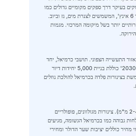
קים בעיקר דרך ספקים מקומיים גדולים כמו
חברות יבוא מרכזיות מחיפה שמספקות לכרמיאל באופן קבוע. הביקוש גבוה לצינורות בקטרים של 1/2 אינץ' עד 6 אינץ', המשמשים לצנרת מים, גז וביוב.
ותיים יותר בשל מיקומה המרכזי. מגמות
 בעיקר בגלל פרויקטי בנייה חדשים באזור התעשייה הצפוני. תושבי כרמיאל, יחד
עם ערים סמוכות, דורשים צינורות איכותיים לשיפוצים ביתיים ולפרויקטים ציבוריים. לדוגמה, תוכנית 'כרמיאל 2030' כוללת בניית 5,000 יחידות דיור
שת בצינורות פלדה בכרמיאל להולכת נוזלים
.
באפריל 2026, מחיר צינור פלדה שחור גלוי בקוטר 1 אינץ' עומד על 45-55 שקלים למטר, תלוי בעובי דופן (2-4 מ"מ). צינורות מגולוונים, פופולריים
ר אותו קוטר. צינורות נירוסטה 304, המיועדים לסביבות לחות גבוהה כמו בכרמיאל הגשומה, מגיעים
ת הובלה. גורמי מחיר כוללים יציבות שער הדולר ומחירי