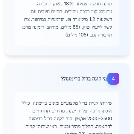
תחנה חדשה. צמיחה 18% בשוק תחבורה.
גורמים: קווי רכבת מהירים. תחזית חיובית עם
השקעות 1.2 מיליארד ₪. הזדמנויות במיחזור. צרו
קשר לייעוץ שוק. (85 מילים, מורחב: דימונה מרכז
תחבורה נגב. (105 מילים)
מי קונה ברזל בדימונה?
4
שירותי קניית ברזל מקצועיים זמינים בדימונה, כולל
איסוף גריסה ופלדה ישנה. מחירים תחרותיים
2500-3500 ₪/טון. פנה לקונה ברזל בדימונה
להתאמה. תהליך מהיר ובטוח. ראו שירותי קניית