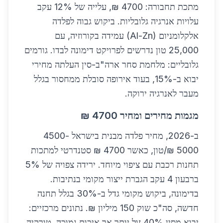
מתכת תחבורה: 4700 ₪, עלייה של 12% עקב
עלויות אנרגיה גלובליות. ביקוש גבוה לפלדה
אלקלומניום (Al-Zn) עמידה בקורוזיה, עם
25,000 טון נדרשים לפרויקט דימונה לבדו. גורמים
גלובליים: מלחמת סחר ארה"ב-סין העלתה מחירי
יבוא ב-15%, בעוד אירופה סובלת ממחסור בגלל
מעבר לאנרגיה ירוקה.
מגמות מחירים ומחיר 4700 ₪
ב-2026, מחיר פלדה מבנית בישראל 4500-
5000 ₪/טון, כאשר 4700 ₪ סטנדרטי למתכות
תחנות רכבת עם ציפוי מיוחד. ירידה צפויה של 5%
ברבעון 4 עקב הגברת ייצור מקומי בנתיבות.
בדימונה, ביקוש מקומי גדל ב-30% בגלל תחנה
חדשה, סה"כ שוק 150 מיליון ₪. נתונים מרכזיים:
יבוא מסין 40% זול יותר אך איכות נמוכה, טורקיה