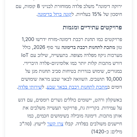
ירוקה דימונה" משלב פלדה ממוחזרת לבנייני 8 קומות, עם
חיסכון של 15% בעלויות. ל
קונה ברזל בדימונה
.
פרויקטים עתידיים ומגמות
פרויקטים כמו תחנת רכבת דימונה-מזרח ידרשו 1,200
טון
מתכת לתחנות רכבת בדימונה
עד סוף 2026, כולל
מערכות ניקוז מפלדה מצופה. בתעשייה, שילוב עם IoT
דורש מתכות קלות יותר כמו אלומיניום-פלדה היברידי.
במגורים, שימוש בגדרות בטיחות סביב תחנות מגן על
10,000 תושבים. השוואה לבאר שבע מראה שימושים
דומים ב
מתכת לתחנות רכבת בבאר שבע
. ל
שירותי פלדה
.
באשקלון ורהט, יישומים כוללים גשרים רומסים, עם דגש
על עמידות. בקריית גת, פרויקטי תעשייה משלבים את
אותן מתכות. דימונה מובילה בשימושים חכמים, כמו
חיישנים משולבים בפלדה. קבלו
צרו קשר
לייעוץ. (סה"כ
מילים: כ-1420)