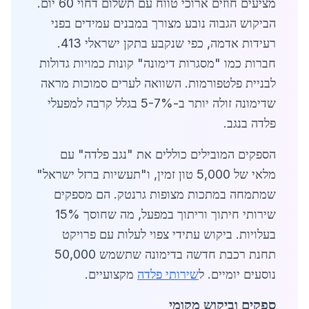
מציעים חוזים ארוכי טווח עם תשלום דחוי 60 יום.
הביקוש הגבוה נובע מצורך במבנים עמידים בפני
רעידות אדמה, כפי שנקבע בתקן ישראלי 413.
חברות כמו "מסגרות דימונה" קונות כמויות גדולות
לבניית פלטפורמות. השוואה לערים סמוכות מראה
שדימונה זולה יותר ב-5-7% בגלל קרבה למפעלי
פלדה בנגב.
הספקים המובילים כוללים את "נגב פלדה" עם
מלאי של 5,000 טון זמין, ו"תעשיות ברזל ישראל"
שמתמחה במתכות מצופות גרנטק. הם מספקים
שירותי חיתוך וריתוך במפעל, מה שחוסך 15%
בעלויות. ביקוש עתידי צפוי לעלות עם פרויקט
תחנת רכבת חדשה בדימונה שתשמש 50,000
נוסעים יומיים. ל
שירותי פלדה
מקצועיים.
ספקים וביקוש מקומי