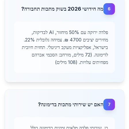
מה חידושי 2026 בשוק מתכות תחבורה?
6
פלדה ירוקה עם 50% מיחזור, AI לבדיקות,
מחירים יציבים 4700 ₪. צמיחה גלובלית 22%.
בישראל, אפליקציות מעקב דיגיטלי. תחזית חיובית
לדימונה. (72 מילים, מורחב: הסכמי אברהם
מפחיתים עלויות. (108 מילים)
האם יש שירותי מתכות בדימונה?
7
כן, שירותי פלדה מלאים זמינים בדימונה כולל