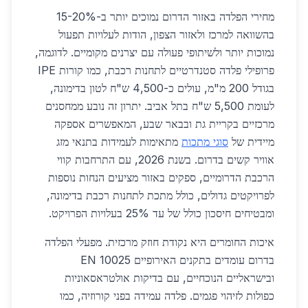
מחירי הפלדה באזור הדרום נמוכים יותר ב-15-20%
בהשוואה למרכז ולאזור הצפון, הודות לעלויות תפעול
נמוכות יותר ולשיתופי פעולה עם יצרנים מקומיים. לדוגמה,
פרופילי פלדה סטנדרטיים לתחנות רכבת, כמו קורות IPE
בגודל 200 מ"מ, עולים כ-4,500 ש"ח לטון בדימונה,
לעומת 5,500 ש"ח בתל אביב. יתרון זה נובע ממחסנים
מרכזיים בקריית גת ובבאר שבע, המאפשרים אספקה
מיידית של
סוגי מתכות
מתאימות לעמידות בתנאי מזג
אוויר קשים בדרום. בשנת 2026, עם התרחבות קווי
הרכבת הדרומיים, ספקים באזור מציעים הנחות נוספות
לפרויקטים גדולים, כולל מתכת לתחנות רכבת בדימונה,
ומבטיחים חיסכון כולל של עד 25% בעלויות הפרויקט.
איכות החומרים היא נקודת חוזק מרכזית. מפעלי הפלדה
בדרום עומדים בתקנים האירופיים EN 10025
ובישראליים הנוכחיים, עם בדיקות אולטראסאוניות
כפולות לזיהוי פגמים. פלדה עמידה בפני קורוזיה, כמו