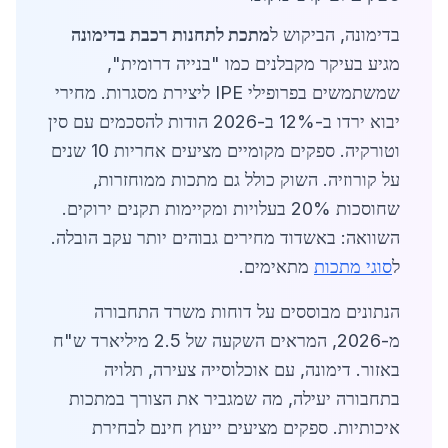
בדימונה, הביקוש ל
מתכת לתחנות רכבת בדימונה
מגיע בעיקר מקבלנים כמו "בנייה דרומית",
שמשתמשים בפרופילי IPE ליצירת מסגרות. מחירי
יבוא ירדו ב-12% ב-2026 הודות להסכמים עם סין
וטורקיה. ספקים מקומיים מציעים אחריות 10 שנים
על קורוזיה. השוק כולל גם מתכות ממוחזרות,
שחוסכות 20% בעלויות ומקיימות תקנים ירוקים.
השוואה: באשדוד מחירים גבוהים יותר עקב הובלה.
ל
סוגי מתכות
מתאימים.
הנתונים מבוססים על דוחות משרד התחבורה
מ-2026, המראים השקעה של 2.5 מיליארד ש"ח
באזור. דימונה, עם אוכלוסייה צעירה, תלויה
בתחבורה יעילה, מה שמגביר את הצורך במתכות
איכותיות. ספקים מציעים ייעוץ חינם לבחירת