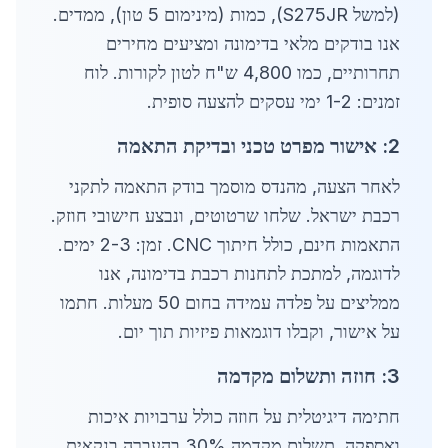
(למשל S275JR), כמות (מינימום 5 טון), ממדים.
אנו בודקים מלאי בדימונה ומציעים מחירים
תחרותיים, כמו 4,800 ש"ח לטון לקורות. לוח
זמנים: 1-2 ימי עסקים להצעה סופית.
2: אישור מפרט טכני ובדיקת התאמה
לאחר הצעה, מהנדס מוסמך בודק התאמה לתקני
רכבת ישראל. שלחו שרטוטים, ונבצע חישובי חוזק.
התאמות חינם, כולל חיתוך CNC. זמן: 2-3 ימים.
לדוגמה, למתכת לתחנות רכבת בדימונה, אנו
ממליצים על פלדה עמידה בחום 50 מעלות. חתמו
על אישור, וקבלו דוגמאות פיזיות תוך יום.
3: חוזה ותשלום מקדמה
חתימה דיגיטלית על חוזה כולל ערבויות איכות
ואספקה. תשלום מקדמה 30% בהעברה בנקאית