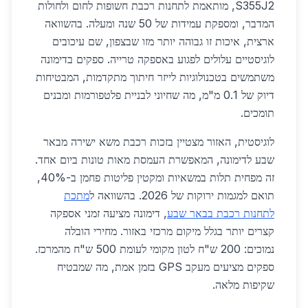
S355J2, מותאמת לתחנות רכבת חשופות לחום ולחולות
המדבר, ומספקת עמידות של 50 שנה ומעלה. בהשוואה
ארצית, איכות זו גבוהה יותר מזו שבצפון, שם עיכובים
לוגיסטיים עלולים לפגוע באספקה טרייה. ספקים בדימונה
משתמשים בטכנולוגיות לייזר חיתוך מתקדמות, המבטיחות
דיוק של 0.1 מ"מ, מה שחיוני לבניית פלטפורמות ומבנים
תומכים.
לוגיסטית, האזור מצטיין בזכות רכבת משא ישירה מבאר
שבע לדימונה, המאפשרת העמסת מאות טונות ביום אחד.
זה מפחית תלות במשאיות ומקטין פליטות פחמן ב-40%,
תואם למגמות ירוקות של 2026. בהשוואה ל
מתכת
לתחנות רכבת בבאר שבע
, דימונה מציעה זמני אספקה
קצרים יותר בגלל מיקום מרכזי באזור. מחירי הובלה
נמוכים: 200 ש"ח לטון מקומי לעומת 500 ש"ח מהמרכז.
ספקים מציעים מעקב GPS בזמן אמת, מה שמבטיח
שקיפות מלאה.