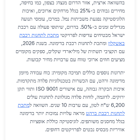
בהשוואה ארצית, אזור הדרום מנצח: בצפון, כמו בחיפה,
מחירים גבוהים ב-25% בגלל מרחקים ארוכים, ואיכות
הלוגיסטיקה נפגעת משביתות נמל. במרכז, עומסי תנועה
מגדילים זמנים ב-50%. בדרום, שיתופי פעולה עם רכבת
ישראל מבטיחים עדיפות לפרויקטי
מתכת לתחנות רכבת
באשקלון
ומתכת לתחנות רכבת בדימונה. בשנת 2026,
עם תקציבי תשתית של מיליארדי שקלים, ספקים מקומיים
מציעים חוזים ארוכי טווח עם ערבויות מחיר קבועות.
יתרונות נוספים כוללים תמיכה מקומית: כוח עבודה מיומן
מדימונה ורהט, עם הכשרות בטכנולוגיות פלדה מתקדמות.
איכות הבקרה גבוהה, עם אישורים ISO 9001 ותווי תקן
ירוקים. לדוגמה, לוחות פלדה מגולוונת לתחנות עולים
6,200 ש"ח לטון, עם ערבות 10 שנים. השוואה ל
מתכת
לתחנות רכבת ברהט
מראה עלויות נמוכות יותר בדימונה
בגלל מחסנים משותפים. לוגיסטיקה כוללת אופציות
אוויריות מבסיס נבטים לפרויקטים דחופים.