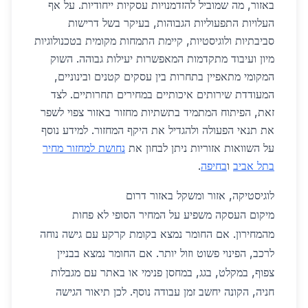
באזור, מה שמוביל להזדמנויות עסקיות ייחודיות. על אף
העלויות התפעוליות הגבוהות, בעיקר בשל דרישות
סביבתיות ולוגיסטיות, קיימת התמחות מקומית בטכנולוגיות
מיון ועיבוד מתקדמות המאפשרות יעילות גבוהה. השוק
המקומי מתאפיין בתחרות בין עסקים קטנים ובינוניים,
המעודדת שירותים איכותיים במחירים תחרותיים. לצד
זאת, הפיתוח המתמיד בתשתיות מחזור באזור צפוי לשפר
את תנאי הפעולה ולהגדיל את היקף המחזור. למידע נוסף
על השוואות אזוריות ניתן לבחון את
נחושת למחזור מחיר
בתל אביב
ו
בחיפה
.
לוגיסטיקה, אזור ומשקל באזור דרום
מיקום העסקה משפיע על המחיר הסופי לא פחות
מהמחירון. אם החומר נמצא בקומת קרקע עם גישה נוחה
לרכב, הפינוי פשוט וזול יותר. אם החומר נמצא בבניין
צפוף, במקלט, בגג, במחסן פנימי או באתר עם מגבלות
חניה, הקונה יחשב זמן עבודה נוסף. לכן תיאור הגישה