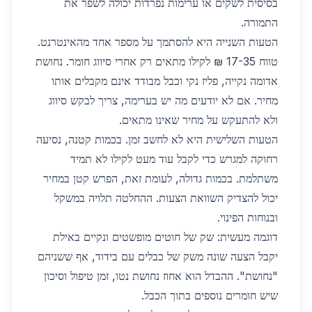
בסיסית לשקים או ערימות נפרדות יכולה לשפר את
התמורה.
הטעות השנייה היא להסתמך על מספר אחד מהאינטרנט.
טווח 17-35 ₪ לקילו מתאים רק אחרי סיווג חומר. נחושת
אדומה נקייה, פליז נקי וכבל מבודד אינם מקבלים אותו
מחיר. אם לא יודעים מה יש בערימה, צריך לבקש סיווג
ולא להתעקש על מחיר שאינו מתאים.
הטעות השלישית היא לא לחשב זמן. בכמות קטנה, נסיעה
רחוקה למגרש כדי לקבל עוד מעט לקילו לא תמיד
משתלמת. בכמות גדולה, לעומת זאת, הפרש קטן במחיר
יכול להצדיק השוואת הצעות. ההחלטה תלויה במשקל
ובנוחות הפינוי.
דוגמה מעשית: שק של חוטים מופשטים ונקיים באילת
יקבל הצעה שונה משק של כבלים עם בידוד, אף ששניהם
"נחושת". ההבדל הוא אחוז נחושת נטו, זמן טיפול וסיכון
שיש חומרים נוספים בתוך הכבל.