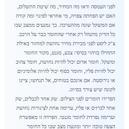
לפני העמסה ודאו מה המחיר, מה שיטת התשלום,
האם יש הפחתה צפויה, מי אחראי לפינוי ומה קורה
אם המשקל שונה מההערכה. כך נמנעים ממצב שבו
כל הדיון מתנהל רק אחרי שהחומר כבר על הרכב.
צ'ק ליסט לפני מכירת מחיר נחושת למחזור באילת
התחילו בזיהוי בסיסי: צבע, מגנט, מקור החומר
ומשקל. חומר אדום יכול להיות נחושת, חומר צהוב
יכול להיות פליז, וחומר כסוף יכול להיות אלומיניום
או נירוסטה. אם אינכם בטוחים, אל תנחשו; ציינו
לקונה שיש צורך בסיווג.
הפרידו חומרים לפני הצילום. שק אחד לכבלים, שק
אחד לברזים או פליז, ערימה אחת לצינורות נחושת
וערימה נפרדת לחומר מגנטי. הפרדה זו מאפשרת
הצעה טובה יותר ומונעת מצב שבו כל החומר