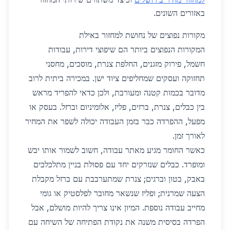
באזורים השונים.
מקורות נפוצים של נחושת למחזור באילת
המקורות הנפוצים ביותר הם שיפוצי דירות, עבודות
חשמל, פירוק מזגנים, החלפת צנרת, מוסכים, מחסני
תחזוקה ועסקים שמחליפים ציוד ישן. במכירה ביתית לרוב
מדובר בכמות קטנה ומעורבת, ולכן כדאי להפריד מראש
בין כבלים, צנרת, ברזים, פליז, אלומיניום וברזל. בעסק או
מפעל, ההפרדה כבר בזמן העבודה יכולה לשפר את המחיר
לאורך זמן.
כאשר החומר מגיע מאתר עבודה, חשוב לשמור אותו יבש
ומופרד. כבלים שנזרקים יחד עם פסולת בניין מתלכלכים
באבק, בטון וברגים; צנרת שמתערבבת עם ברזל מקבלת
הצעה שמרנית; ופליז שנשאר מחובר לפלסטיק או גומי
מחייב עבודה נוספת. המיון אינו צריך להיות מושלם, אבל
הפרדה בסיסית משנה את נקודת הפתיחה של השיחה עם