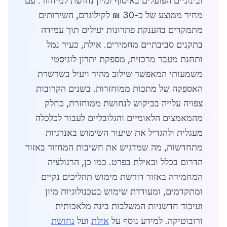
ובינוניים הפועלים באיסוף ומיון נחושת למיחזור. עם
מחיר ממוצע של כ-30 ₪ לקילוגרם, השירותים
מתמקדים בהענקת פתרונות יעילים תוך עמידה
בתקנים סביבתיים מחמירים. אילת, כעיר נמל
ותחנת מעבר מרכזית, מספקת יתרון לוגיסטי
משמעותי המאפשר שילוב מהיר ויעיל בשרשרת
האספקה של מתכות ממוחזרות. בשנים הקרובות
צפויה עלייה בביקוש לנחושת ממוחזרת, כחלק
מהמאמצים הלאומיים והגלובליים לעבור לכלכלה
מעגלית ולהגדיל את שיעור השימוש באנרגיות
מתחדשות, מה שמדגיש את חשיבות המחזור באזור
הדרום בכלל ובאילת בפרט. כמו כן, הרגולציה
המחמירה באזור דורשת מימוש תהליכים נקיים
ומתקדמים, ומעודדת שימוש בטכנולוגיות מיון
ועיבוד חדשניות המשלבות בינה מלאכותית
ורובוטיקה. למידע נוסף על
אילת
ועל
נחושת