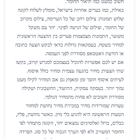
חשוב כמעט כמו תיאור החומר.
באילת, כמו בערים אחרות בישראל, מומלץ לשלוח לקונה
שלוש תמונות: צילום רחב של כל הערימה, צילום מקרוב
של החומר, וצילום של הגישה לפינוי. יחד עם משקל
משוער, התמונות מצמצמות פערים בין ההצעה הראשונית
למחיר בשטח. בעסקאות גדולות כדאי לבקש הצעה כתובה
או הודעת וואטסאפ מסודרת לפני העמסה.
אם יש לכם אפשרות להוביל בעצמכם למגרש קרוב, בקשו
שתי הצעות: מחיר בהגעה עצמית ומחיר כולל איסוף.
לעיתים איסוף חוסך זמן ומאמץ גם אם המחיר לקילו מעט
נמוך יותר. בעסקה עסקית, התיעוד, החשבונית ושקילה
מסודרת חשובים לא פחות מהמחיר הגולמי.
טעויות שמורידות מחיר במכירת מחיר נחושת למחזור
הטעות הראשונה היא להגיע בלי מיון. כאשר נחושת, פליז,
כבלים, ברזל ואלומיניום נמצאים יחד, הקונה מתמחר לפי
החומר המעורב ולא לפי הערך הגבוה של כל סוג. הפרדה