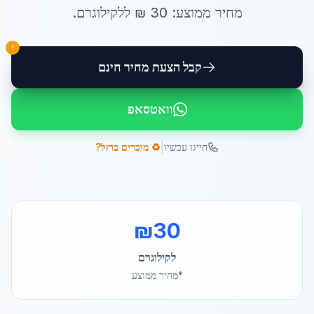
מחיר ממוצע:
30
₪ ל
לקילוגרם
.
!
קבל הצעת מחיר חינם
וואטסאפ
|
חייגו עכשיו
♻️ מוכרים ברזל?
₪
30
לקילוגרם
*מחיר ממוצע