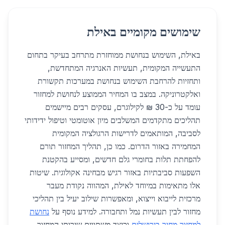
שימושים מקומיים באילת
באילת, השימוש בנחושת ממוחזרת מתרחב בעיקר בתחום
התעשייה המקומית, תעשיות האנרגיה המתחדשת,
ותחזיות להרחבת השימוש בנחושת במערכות תקשורת
ואלקטרוניקה. במצב בו המחיר הממוצע לנחושת למחזור
עומד על כ-30 ₪ לקילוגרם, עסקים רבים מיישמים
תהליכים מתקדמים המשלבים מיון אוטומטי וטיפול ידידותי
לסביבה, המותאמים לדרישות הרגולציה המקומית
המחמירה באזור הדרום. כמו כן, תהליך המחזור תורם
להפחתת תלות בחומרי גלם חדשים, ומסייע בהקטנת
השפעות סביבתיות באזור רגיש מבחינה אקולוגית. שיטות
אלו מתאימות במיוחד לאילת, המהווה נקודת מעבר
מרכזית לייבוא וייצוא, ומאפשרות שילוב יעיל בין תהליכי
מחזור לבין תעשיות נמל ותחבורה. למידע נוסף על
נחושת
למחזור מחיר בירושלים
וכיצד משתווים שירותי המחזור