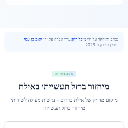
נכתב ותוחקר על ידי
מיכל רוזן
נערך ונבדק על ידי
יואב בן־עמי
עודכן ונבדק ב-2026
מיקום השירות
מיחזור ברזל תעשייתי
ב
אילת
מיקום מדויק של
אילת
ב
דרום
- נגישות מעולה לשירותי
מיחזור ברזל תעשייתי