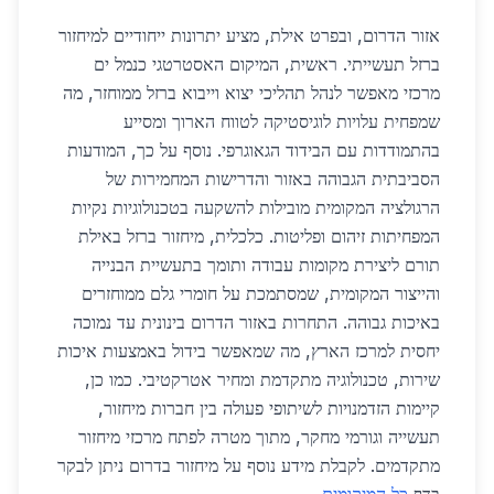
אזור הדרום, ובפרט אילת, מציע יתרונות ייחודיים למיחזור
ברזל תעשייתי. ראשית, המיקום האסטרטגי כנמל ים
מרכזי מאפשר לנהל תהליכי יצוא וייבוא ברזל ממוחזר, מה
שמפחית עלויות לוגיסטיקה לטווח הארוך ומסייע
בהתמודדות עם הבידוד הגאוגרפי. נוסף על כך, המודעות
הסביבתית הגבוהה באזור והדרישות המחמירות של
הרגולציה המקומית מובילות להשקעה בטכנולוגיות נקיות
המפחיתות זיהום ופליטות. כלכלית, מיחזור ברזל באילת
תורם ליצירת מקומות עבודה ותומך בתעשיית הבנייה
והייצור המקומית, שמסתמכת על חומרי גלם ממוחזרים
באיכות גבוהה. התחרות באזור הדרום בינונית עד נמוכה
יחסית למרכז הארץ, מה שמאפשר בידול באמצעות איכות
שירות, טכנולוגיה מתקדמת ומחיר אטרקטיבי. כמו כן,
קיימות הזדמנויות לשיתופי פעולה בין חברות מיחזור,
תעשייה וגורמי מחקר, מתוך מטרה לפתח מרכזי מיחזור
מתקדמים. לקבלת מידע נוסף על מיחזור בדרום ניתן לבקר