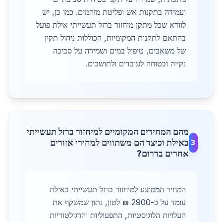
ועמידה בתקנות אש ופליטת מזהמים. כמו כן, יש
לוודא שכל מתקן מיחזור ברזל תעשייתי אילת פועל
בהתאם לתקנות המקומיות, הכוללות ניהול תקין
של משאבים, טיפול במים ושמירה על סביבה
נקייה ובטוחה לעובדים ולתושבים.
מהם המחירים המקומיים למיחזור ברזל תעשייתי
באילת וכיצד הם משתווים למחירי אזורים
3
אחרים בדרום?
המחיר הממוצע למיחזור ברזל תעשייתי באילת
עומד על כ-2900 ₪ לטון, נתון שמשקף את
העלויות הלוגיסטיות, התפעוליות והרגולטוריות