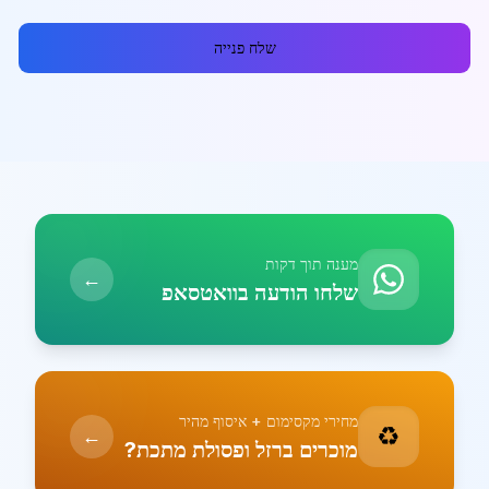
שלח פנייה
מענה תוך דקות
←
שלחו הודעה בוואטסאפ
מחירי מקסימום + איסוף מהיר
♻️
←
מוכרים ברזל ופסולת מתכת?