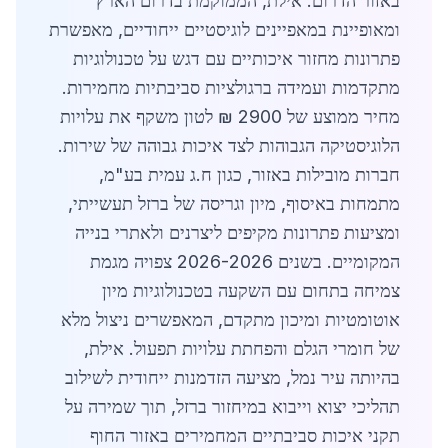
באזור הדרום. אילת, הממוקמת בדרום הארץ
ומאופיינת במאפיינים לוגיסטיים ייחודיים, מאפשרת
פתרונות מחזור איכותיים עם דגש על טכנולוגיות
מתקדמות ועמידה ברגולציות סביבתיות מחמירות.
מחיר ממוצע של 2900 ₪ לטון משקף את עלויות
הלוגיסטיקה הגבוהות לצד איכות גבוהה של שירות.
חברות מובילות באזור, כגון ח.ג עמית בע"מ,
מתמחות באיסוף, מיון וגריסה של ברזל תעשייתי,
ומציעות פתרונות מקיפים ליצרנים ולאתרי בנייה
המקומיים. בשנים 2026-2026 צפויה מגמת
צמיחה בתחום עם השקעה בטכנולוגיות מיון
אוטומטיות ומיכון מתקדם, המאפשרים ניצול מלא
של חומרי הגלם והפחתת עלויות תפעול. אילת,
בהיותה עיר נמל, מציעה הזדמנות ייחודית לשילוב
תהליכי יצוא וייבוא במיחזור ברזל, תוך שמירה על
תקני איכות סביבתיים המחמירים באזור החוף