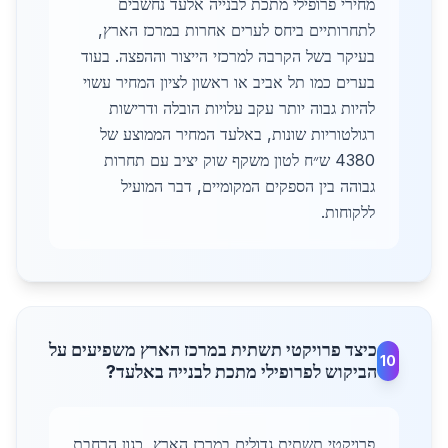
מחירי פרופילי מתכת לבנייה אלעד נחשבים
לתחרותיים ביחס לערים אחרות במרכז הארץ,
בעיקר בשל הקרבה למרכזי הייצור וההפצה. בעוד
בערים כמו תל אביב או ראשון לציון המחיר עשוי
להיות גבוה יותר עקב עלויות הובלה ודרישות
רגולטוריות שונות, באלעד המחיר הממוצע של
4380 ש״ח לטון משקף שוק יציב עם תחרות
גבוהה בין הספקים המקומיים, דבר המועיל
ללקוחות.
כיצד פרויקטי תשתית במרכז הארץ משפיעים על
10
הביקוש לפרופילי מתכת לבנייה באלעד?
פרויקטי תשתית גדולים במרכז הארץ, כגון הרחבת