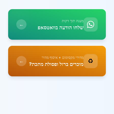
מענה תוך דקות
←
שלחו הודעה בוואטסאפ
מחירי מקסימום + איסוף מהיר
♻️
←
מוכרים ברזל ופסולת מתכת?