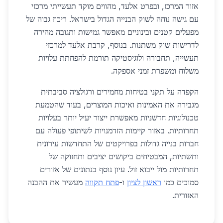
אזור המרכז, ובפרט אלעד, מהווים מוקד תעשייתי מרכזי
עם גישה נוחה לשוק הבנייה הגדול בישראל. ריכוז גבוה של
מפעלים קטנים ובינוניים מאפשר גמישות ותגובה מהירה
לדרישות שוק משתנות. בנוסף, קרבת אלעד למרכזי
תעשייה, תחבורה ולוגיסטיקה תורמת להפחתת עלויות
משלוח ומשפרת זמני אספקה.
הקפדה על תקני בטיחות מחמירים ורגולציה סביבתית
מגבירה את האמינות ואיכות המוצרים, בעוד שהטמעת
טכנולוגיות חדשניות מאפשרת ייצור יעיל יותר בעלויות
תחרותיות. באזור קיימות הזדמנויות לשיתופי פעולה עם
חברות בנייה גדולות בפרויקטים של התחדשות עירונית
ותשתיות, המבטיחים ביקושים יציבים ותחזוקה של
תחרותיות מול ייבוא זול. עיון נוסף בנתונים של אזורים
סמוכים כמו
ראשון לציון
ו-
פתח תקווה
מעשיר את ההבנה
האזורית.