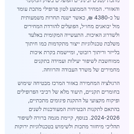
מתכת קטנים ובינוניים הפועלים בשוק המקומי
והאזורי. המחיר הממוצע לטון פרופילי מתכת עומד
על כ-4380 ₪, כאשר ישנה תחרות משמעותית
מול יבואנים מחו״ל, הפועלים להורדת המחירים
ולשדרוג האיכות. התעשייה המקומית באלעד
משלבת טכנולוגיות ייצור מתקדמות כמו חיתוך
בלייזר וריתוך רובוטי, ומיישמת בקרת איכות
ממוחשבת לשיפור יעילות ועמידה בתקנים
מחמירים של משרד העבודה והרווחה.
הרגולציה המחמירה באזור המרכז מבטיחה שימוש
בחומרים תקניים, תיעוד מלא של רכיבי הפרופילים
ופיקוח מקצועי על התקנת פיגומים מתכתיים,
בהתאם לתקנות הבטיחות המעודכנות לשנים
2024-2026. בנוסף, קיימת מגמה ברורה לשיפור
תהליכי מיחזור מתכות ולשימוש בטכנולוגיות ירוקות