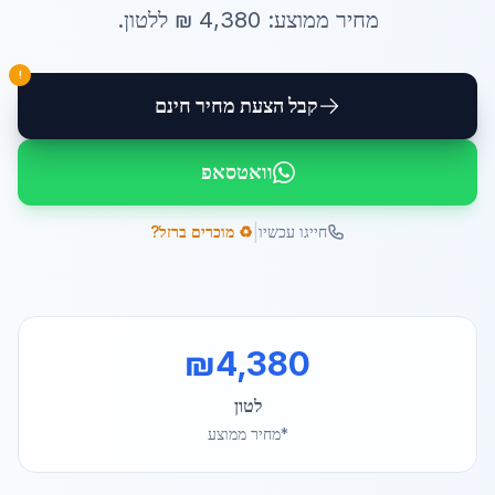
מחיר ממוצע:
4,380
₪ ל
לטון
.
!
קבל הצעת מחיר חינם
וואטסאפ
|
חייגו עכשיו
♻️ מוכרים ברזל?
₪
4,380
לטון
*מחיר ממוצע