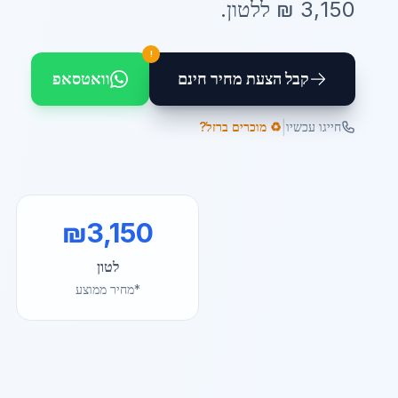
3,150
₪ ל
לטון
.
!
קבל הצעת מחיר חינם
וואטסאפ
|
חייגו עכשיו
♻️ מוכרים ברזל?
₪
3,150
לטון
*מחיר ממוצע