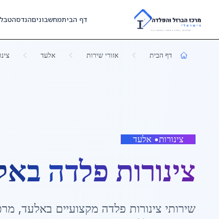
Skip to main content
דף הבית
מחשבונים
הנדסה
טבל
דף הבית
אזורי שירות
אלעד
צינו
צינורות
•
אלעד
צינורות פלדה
ב
אל
שירותי
צינורות פלדה
מקצועיים ב
אלעד
,
מרכ