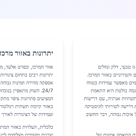
יתרונות באזור מרכז
 טבעי, דלק ונוזלים
אזור המרכז, ובפרט אלעד, מ
העירוניים באזור המרכז.
יתרונות רבים בתחום צינורו
קדמים מאפשר עמידות בטווח
אספקה מהירה וזמינות גבוהה 
 מגמה בולטת היא התאמת
24/7. השוק מתאפיין בנוכ
תשתיות אנרגיה, עם דרישות
המציעים פתרונות ציפוי מתקדמ
 דרישה לשירותי לוגיסטיקה
באזור קיימת תשתית רגולטור
יכות גבוהה, דבר החשוב
ועמידות של הצינורות לאורך ז
כלכלית, העלויות באזור המרכ
רות התאמה אישית של
יצרנים מקומיים מצליחים ליי