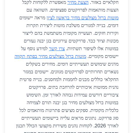
חקלאיים באזור.
הצעת מחיר
מאפשרת ללקוחות לקבל
הצעות מותאמות לפרויקטים ספציפיים. השוואה עם
מוטות ברזל מצולעים מחיר בראשון לציון
מראה יישומים
דומים. בנייה למגורים משלבת מוטות ליצירת תקרות
וקירות חזקים. תעשייה מקומית משתמשת בהם לייצור
מכונות וציוד כבד. פרויקטים עירוניים בגן יבנה נעזרים
במוטות אלו לשיפור תשתיות.
צרו קשר
למידע נוסף על
יישומים מקומיים.
מוטות ברזל מצולעים מחיר בפתח תקווה
מדגים שימושים תעשייתיים דומים. מחירים בשקלים
נשארים תחרותיים לפרויקטים מגוונים. יישומים במגזר
החקלאי כוללים מבנים לחממות ולמחסנים. בנייה פרטית
נהנית ממוטות איכותיים להרחבת בתים. פרויקטים
ציבוריים דורשים עמידות גבוהה לאורך זמן. השימוש
במוטות ברזל מצולעים מחיר בגן יבנה תורם לצמיחה
כלכלית מקומית. ספקים מציעים פתרונות מותאמים לכל
סוג פרויקט. נתונים מראים עלייה ביישומים תעשייתיים
לאורך 2026. לקוחות נהנים משירות מקצועי הכולל תכנון