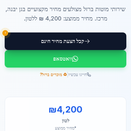
שירותי
מוטות ברזל מצולעים מחיר
מקצועיים ב
גן יבנה
,
מרכז
. מחיר ממוצע:
4,200
₪ ל
לטון
.
!
קבל הצעת מחיר חינם
וואטסאפ
|
חייגו עכשיו
♻️ מוכרים ברזל?
₪
4,200
לטון
*מחיר ממוצע