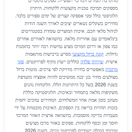
מהקרבה לנמלים ולמרכזי תעשייה. ספקים מקומיים
מספקים תמיכה טכנית מקצועית ללקוחות. היתרון
הלוגיסטי כולל זמני אספקה קצרים של ימים ספורים בלבד.
מחירים בשקלים נשארים יציבים לאורך השנה הודות
לניהול מלאי חכם. איכות המוצרים עומדת בסטנדרטים
בינלאומיים עם אחריות מלאה. בהשוואה לאזורים אחרים
כמו צפון או דרום המרכז מציע גמישות רבה יותר בהזמנות
גדולות.
קונה ברזל מקצועי
מסייע ברכישות מותאמות
אישית.
שירותי פלדה
כוללים ייעוץ מקיף לפרויקטים.
סוגי
מתכות
מאפשרים בחירה מדויקת לפי צרכים. מוטות ברזל
מצולעים מחיר בגן יבנה ממשיכים להיות אופציה מועדפת
בשנת 2026 בשל כל היתרונות הללו. הלקוחות נהנים
משקיפות מלאה בתמחור ובאיכות. הלוגיסטיקה כוללת
מעקב בזמן אמת אחר המשלוחים. המחירים נמוכים יחסית
בזכות תחרות בריאה בין הספקים. האיכות מובטחת על ידי
מעבדות בדיקה מוסמכות. בהשוואה ארצית האזור המרכזי
חוסך זמן וכסף ללקוחות. ספקים באזור מרכז מציעים
שירותי הובלה ייעודיים לפרויקטי בנייה. בשנת 2026