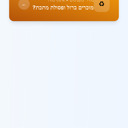
♻️
←
מוכרים ברזל ופסולת מתכת?