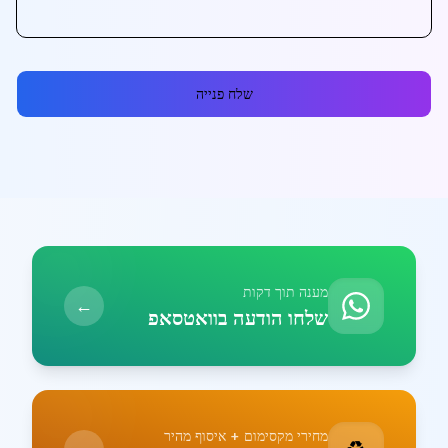
שלח פנייה
מענה תוך דקות
←
שלחו הודעה בוואטסאפ
מחירי מקסימום + איסוף מהיר