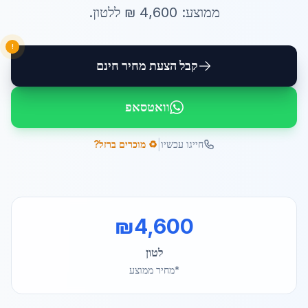
ממוצע:
4,600
₪ ל
לטון
.
!
קבל הצעת מחיר חינם
וואטסאפ
|
חייגו עכשיו
♻️ מוכרים ברזל?
₪
4,600
לטון
*מחיר ממוצע