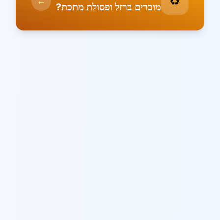
♻️
←
מוכרים ברזל ופסולת מתכת?