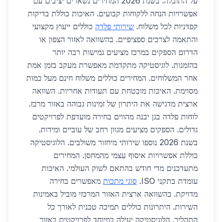
על התובלה. בשנת 2026 המחירים נשארים יציבים עם
אפשרויות הנחה ללקוחות קבועים. האיכות כוללת בדיקות
קפדניות לכל משלוח.
שירותי פלדה
כוללים ייעוץ מקצועי
והתאמה לצרכים ספציפיים. בהשוואה לאזור הצפון או
הדרום הספקים במרכז מציעים גמישות רבה יותר
בהזמנות. לוגיסטיקה מתקדמת מאפשרת מעקב בזמן אמת
אחר המשלוחים. המחירים כוללים משלוח חינם מעל כמות
מסוימת. האיכות מובטחת עם תעודות אחריות. השוואה
ארצית מדגישה את היתרון של זמינות גבוהה באזור מרכז.
לוחות פלדה בגן יבנה מהווים בחירה מועדפת לפרויקטים
גדולים. הספקים מציעים מגוון רחב של עוביים ומידות.
בשנת 2026 נוספו שירותי מיחזור משולבים. הלוגיסטיקה
כוללת אפשרויות איסוף עצמי מהמחסן. המחירים
מתעדכנים מדי חודש בהתאם לשוק העולמי. האיכות
עומדת בתקני ISO.
סוגי מתכות
מאפשרים בחירה
מדויקת. בהשוואה ארצית האזור המרכזי מוביל באמינות
השירות. היתרונות כוללים תמיכה טכנית לאורך כל
התהליך. הלוגיסטיקה יעילה במיוחד לפרויקטים באזור