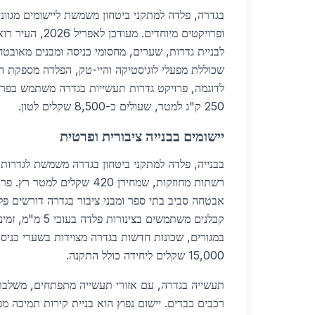
בגדרה, פלדה למתקני ביטחון משמשת ליישומים מגווני
ופרויקטים מיוחדים. מ
לבניית גדרות, שערים, מחסומי כניסה ומבנים מאובט
שכוללת מפעלי לוגיסטיקה והיי-טק, הפלדה מספקת הגנ
לדוגמה, פרויקט גדרות תעשייות בגדרה משתמש בפרו
250 ק"ג למטר, שעולים כ-8,500 שקלים לטון.
יישומים בבנייה ציבורית ופרטית
רשתות מחוזקות, שמחירן 420 שקלים 
אבטחה סביב בתי ספר ומבני ציבור בגדרה דורשים פלד
קבלנים משתמשים בצינורות פלדה בעובי 5 מ"מ, זמינים דרך
במגורים, שכונות חדשות בגדרה מצוידות בשערי כניסה
15,000 שקלים ליחידה כולל התקנה.
תעשייה בגדרה, עם אזורי תעשייה מתפתחים, משלבת
רכבים כבדים. יישום נפוץ הוא בניית קירות תמיכה מפ