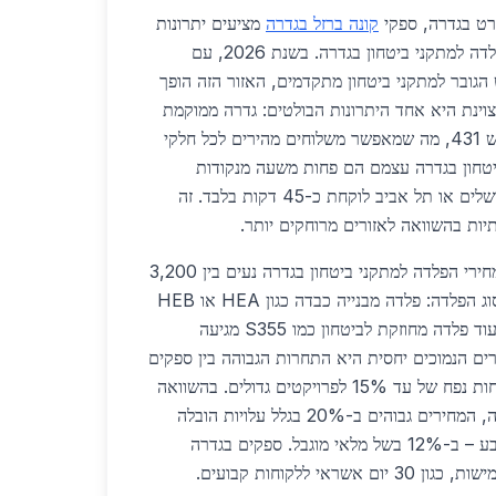
רט בגדרה, ספקי
קונה ברזל בגדרה
מציעים יתרונות
משמעותיים לפרויקטים של פלדה למתקני ביטחון בגדרה. בשנת 2026, עם
גובר למתקני ביטחון מתקדמים, האזור הזה הופך
צוינת היא אחד היתרונות הבולטים: גדרה ממוקמת
קרוב לכביש 6, כביש 4 וכביש 431, מה שמאפשר משלוחים מהירים לכל חלקי
יטחון בגדרה עצמם הם פחות משעה מנקודות
אספקה מרכזיות, והובלה לירושלים או תל אביב לוקחת כ-45 דקות בלבד. זה
יות בהשוואה לאזורים מרוחקים יותר.
לגבי מחירים, בשנת 2026, מחירי הפלדה למתקני ביטחון בגדרה נעים בין 3,200
ל-4,500 ש"ח לטון, תלוי בסוג הפלדה: פלדה מבנייה כבדה כגון HEA או HEB
עולה כ-3,800 ש"ח לטון, בעוד פלדה מחוזקת לביטחון כמו S355 מגיעה
למחירים הנמוכים יחסית היא התחרות הגבוהה בין ספקים
באזור המרכז, שמאפשרת הנחות נפח של עד 15% לפרויקטים גדולים. בהשוואה
ארצית, באזור הצפון כמו חיפה, המחירים גבוהים ב-20% בגלל עלויות הובלה
מוגברות, ובדרום כמו באר שבע – ב-12% בשל מלאי מוגבל. ספקים בגדרה
ראי ללקוחות קבועים.