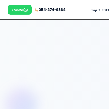
דות
צור קשר
054-374-9584
וואטסאפ