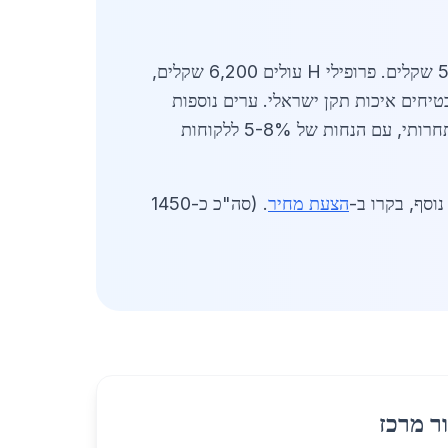
מחירי הפלדה בשנת 2026 בגדרה יציבים יחסית, עם פלדה שחורה ב-4,500 שקלים לטון ופלדה גלוון ב-5,900 שקלים. פרופילי H עולים 6,200 שקלים,
טיחים איכות תקן ישראלי. ערים נוספות
משתפות פעולה עם ספקי גדרה. השוק תחרותי, עם הנחות של 5-8% ללקוחות
וסף, בקרו ב-
הצעת מחיר
. (סה"כ כ-1450
ר מרכז