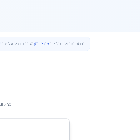
נכתב ותוחקר על ידי
מיכל רוזן
נערך ונבדק על ידי
י
מיקום