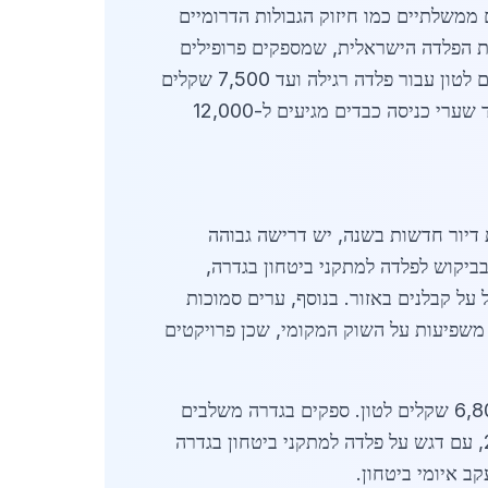
 ממשלתיים כמו חיזוק הגבולות הדרומיים
רת הפלדה הישראלית, שמספקים פרופילים
גלריים, צינורות ופלטות פלדה עמידות בפני חדירה. מחירי הפלדה למתקני ביטחון בגדרה נעים בין 4,200 שקלים לטון עבור פלדה רגילה ועד 7,500 שקלים
לטון עבור פלדה מחוזקת עם ציפוי גלוון. לדוגמה, גדרות פלדה סטנדרטיות עולות כ-350 שקלים למטר רץ, בעוד שערי כניסה כבדים מגיעים ל-12,000
טחון בגדרה מונע מפרויקטי בנייה ציבוריים ופרטיים. בעיר, שבה יש כ-10,000 יחידות דיור חדשות בשנה, יש דרישה גבוהה
רות אבטחה לשכונות מגורים ולמתקנים תעשייים. הסקירה הכלכלית ל-2026 מצביעה על עלייה של 22% בביקוש לפלדה למתקני ביטחון בגדרה,
ספקים מקומיים מציעים אספקה מהירה תוך 48 שעות, מה שמקל על קבלנים באזור. בנוסף, ערים סמוכות
שפיעות על השוק המקומי, שכן פרויקטים
התפתחויות טכנולוגיות כוללות פלדה עם תוספי אלומיניום לשיפור העמידות בפני קורוזיה, שמחירה עומד על 6,800 שקלים לטון. ספקים בגדרה משלבים
ומציעים הנחות לפרויקטים גדולים. השוק צפוי לצמוח ב-15% נוספים עד סוף 2026, עם דגש על פלדה למתקני ביטחון בגדרה