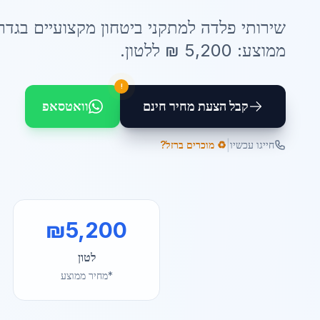
שירותי
פלדה למתקני ביטחון
מקצועיים ב
גדר
ממוצע:
5,200
₪ ל
לטון
.
!
קבל הצעת מחיר חינם
וואטסאפ
|
חייגו עכשיו
♻️ מוכרים ברזל?
₪
5,200
לטון
*מחיר ממוצע