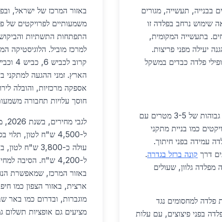
ם בבנייה, תעשייה, מגורים
באזור המרכז של ישראל, ובפ
עודכן לאפריל 2026, העיר רואה שימוש נרחב בפלדה זו
חים. בתעשייה המקומית,
התפתחות התשתיות והביקוש ה
ה יעילה מפני פריצות.
למרכז מוביל. הלוגיסטיקה המ
פילי פלדה כבדים במשקל
הארץ. זמני ההגעה למתקני ב
חוסך עלויות תחבורה משמעות
בבנייה, פלדה למתקני ביטחון בגדרה משמשת לגדרות גבוהות של 3-5 מטרים עם
למטר רץ. פרויקטים כמו בניית מתקני
ה עמידה בפני חיתוך.
קונה ברזל בגדרה
.
ל-4,200 ש"ח. הסיבה 
 מפלדה גלוון, שעולים
 פלדה למחסומים נגד
מציעים גם אופציות תשלום גמישות, כגון 30 יום אש
לדה בפני פיצוצים, עם עלות