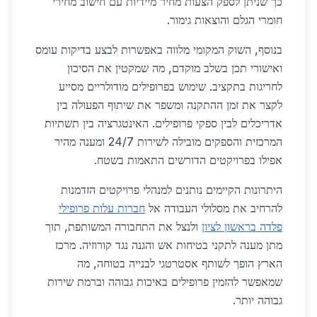
כך שניתן לספק הצעות מחיר מיידיות עם חישוב מחירי
חומרי הגלם והוצאות גימור.
בנוסף, השוק המקומי מלווה באפשרות לבצע בדיקות עומס
ואישורי תכן בשלב מוקדם, מה שמקטין את הסיכון
לחריגות בתקציב. שימוש בפרופילים מודולריים מסייע
לקצר את זמן ההתקנה ומשפר את שיתוף הפעולה בין
אדריכלים לבין ספקי פרופילים. האינטגרציה בין תשתיות
המרכזית והספקים מובילה לשירות 24/7 ומענה מהיר
אפילו בפרויקטים הדורשים התאמות בשטח.
היתרונות הקיימים נותנים למנהלי פרויקטים הזדמנות
להרחיב את מסלולי העבודה אל
חברות עלות פרופילי
פלדה בראשון לציון
ולנצל את התחבורה המשותפת, תוך
מתן מענה לתקני בטיחות אש והגנה נגד קורוזיה. מרכז
הארץ הופך לשותף אסטרטגי לבנייה בטוחה, מה
שמאפשר להזמין פרופילים באיכות גבוהה וברמת שירות
גבוהה יותר.