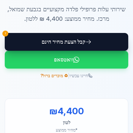
שירותי
עלות פרופילי פלדה
מקצועיים ב
גבעת שמואל
,
מרכז
. מחיר ממוצע:
4,400
₪ ל
לטון
.
!
קבל הצעת מחיר חינם
וואטסאפ
|
חייגו עכשיו
♻️ מוכרים ברזל?
₪
4,400
לטון
*מחיר ממוצע