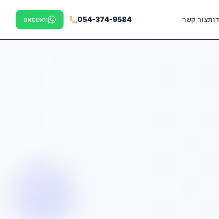
דות
צור קשר
054-374-9584
וואטסאפ