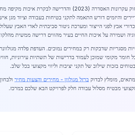
התגברות הרגולציה הכללית המתעדכנת עם חוק עקרונות האסדרה (023
דיירים והיזמים דורש התאמה לתקני בטיחות בעבודה וציוד מגן אי
רי אבץ לפני הייצור ומערכת ניטור סביבתית לאדי האבץ שעלולי
גיה ושמירה על איכות החיים בעיר מהווים דרישה ממשית מהלקוח
יות מסגריות שדבקות רק במחירים נמוכים. העדפת פלדה מגולוונ
בל חומר מקומי שמוכן לעמוד בדרישות של תשתיות עירוניות, חווית
טוחים בזכות שילוב של תקני יציבות וליווי מקצועי בכל שלב.
מתאים, מומלץ לבדוק
ברזל מגולוון - מחירים והצעות מחיר
ולבחון
 מקצועי מבטיח מסלול עבודה חלק לפרויקט הבא שלכם במרכז.