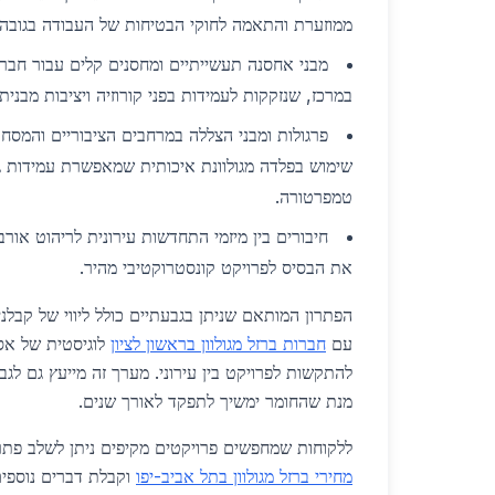
ממוזערת והתאמה לחוקי הבטיחות של העבודה בגובה.
מבני אחסנה תעשייתיים ומחסנים קלים עבור חברו
במרכז, שנזקקות לעמידות בפני קורוזיה ויציבות מבנית
פרגולות ומבני הצללה במרחבים הציבוריים והמסחר
שימוש בפלדה מגולוונת איכותית שמאפשרת עמידות גבו
טמפרטורה.
חיבורים בין מיזמי התחדשות עירונית לריהוט אורבנ
את הבסיס לפרויקט קונסטרוקטיבי מהיר.
הפתרון המותאם שניתן בגבעתיים כולל ליווי של קבלנ
עם
חברות ברזל מגולוון בראשון לציון
לוגיסטית של אספ
להתקשות לפרויקט בין עירוני. מערך זה מייעץ גם לגבי
מנת שהחומר ימשיך לתפקד לאורך שנים.
ללקוחות שמחפשים פרויקטים מקיפים ניתן לשלב פתר
מחירי ברזל מגולוון בתל אביב-יפו
וקבלת דברים נוספי