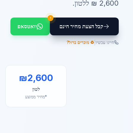
2,600
₪ ל
לטון
.
!
קבל הצעת מחיר חינם
וואטסאפ
|
חייגו עכשיו
♻️ מוכרים ברזל?
₪
2,600
לטון
*מחיר ממוצע