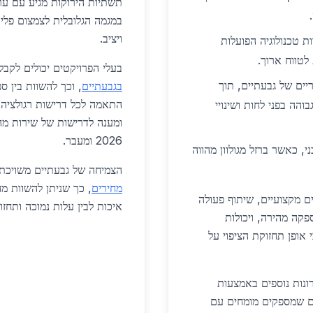
תשתיות הירוקות מגיע עם ע
במגמה הגלובלית לצמצום פלי
ויציב.
ת טכנולוגיה הפועלות
 לטווח ארוך.
בעלי הפרויקטים יכולים לקב
יים של גבעתיים, תוך
בגבעתיים
, וכך להשוות בין 
התאמה לכל דרישות רגולציה. 
הה בפני לחות ושינויי
ומענה לדרישות של שירות מה
2026 ומעבר.
י, כאשר ברזל מגולוון מהווה
הצמיחה של גבעתיים משויכת
מחירים
, כך שניתן להשוות מ
ים מקצועיים, שיתוף פעולה
איכות לבין עלות נמוכה ותחזוק
קה מהירה, ויכולות
 אופן תחזוקת הציפוי על
ונות נוספים באמצעות
ם שמספקים מומחים עם