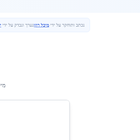
נכתב ותוחקר על ידי
מיכל רוזן
נערך ונבדק על ידי
י
מיק