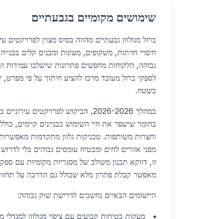
שימושים מקומיים בגבעתיים
ברזל מגולוון גבעתיים מהווה בסיס מצוין לפרויקטים עירו
חיפויי חזיתות, משקופים, מעקות ומבנים קלים בבנייה 
גבוהה, הלקוחות מחפשים פתרונות שישלבו עמידות וש
לספקי ברזל מעובד מרכז להציע חיתוך על פי מפרט, י
בשטח.
במהלך 2026-2026, הביקוש לפרויקטים עי
בחומר שישפר את חיי השימוש בבניינים קיימים, כולל
וחצרות משותפות. טכניקות גלוון מתקדמות מאפשרות צ
מפני אזורים לחים ומבטיח עומסים גבוהים בלי לדרוש 
זו, דווקא תכנון משולב של מסגריות מקומיות עם ספקי ב
מאפשר קבלת פתרון מלא שכולל גם הדרכה על תחזוק
היישומים הבאיים נחשבים לדרישת שוק גבוהה:
מעקות בטיחות קבועים עם ציפוי מגולוון למגדלי 