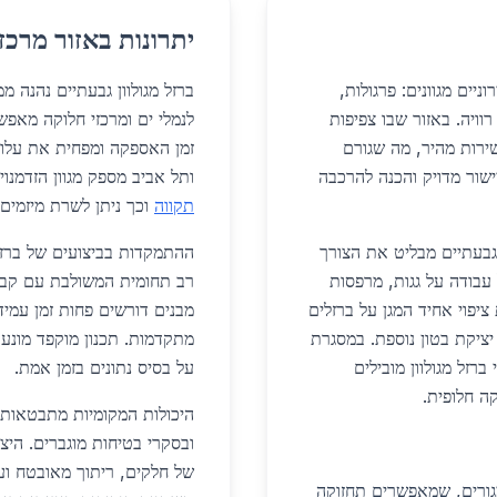
יתרונות באזור מרכז
ניים מגוונים: פרגולות,
ברזל מגולוון גבעתיים נהנה 
רוויה. באזור שבו צפיפות
לנמלי ים ומרכזי חלוקה מאפ
ירות מהיר, מה שגורם
זמן האספקה ומפחית את עלות
ישור מדויק והכנה להרכבה
ותל אביב מספק מגוון הזדמנו
תקווה
וכך ניתן לשרת מיזמים קט
רוניים בגבעתיים מבליט את הצורך
ההתמקדות בביצועים של ברזל
 עבודה על גגות, מרפסות
רב תחומית המשולבת עם קבלנ
יפוי אחיד המגן על ברזלים
מבנים דורשים פחות זמן עמיד
יציקת בטון נוספת. במסגרת
מתקדמות. תכנון מוקפד מונע
רזל מגולוון מובילים
על בסיס נתונים בזמן אמת.
ה חלופית.
היכולות המקומיות מתבטאות 
ובסקרי בטיחות מוגברים. היצ
של חלקים, ריתוך מאובטח וע
מגורים, שמאפשרים תחזוקה