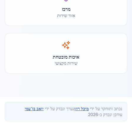
מרכז
אזור שירות
איכות מובטחת
שירות מקצועי
נכתב ותוחקר על ידי
מיכל רוזן
נערך ונבדק על ידי
יואב בן־עמי
עודכן ונבדק ב-2026