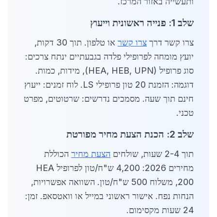
ותעשייה באזור המרכז.
שלב 1: פנייה ראשונית וייעוץ
צרו קשר דרך
צרו קשר
או טלפון. תוך 30 דקות,
יועץ מומחה לפרופילי פלדה בגבעתיים ינתח צרכים:
סוג פרופיל (HEA, HEB, UPN), מידות, כמות.
דוגמה: הזמנת 20 טון פרופילי LS. לוח זמנים: ייעוץ
חינם תוך שעה. מסמכים נדרשים: שרטוטים, מפרט
טכני.
שלב 2: הכנת הצעת מחיר מפורטת
תוך 2-4 שעות, שולחים
הצעת מחיר
הכוללת
מחירים 2026: 4,200 ש"ח/טון לפרופיל HEA
200, משלוח 500 ש"ח/טון. השוואה אפשרויות,
הנחות נפח. אישור ראשוני במייל או וואטסאפ. זמן:
24 שעות מקסימום.