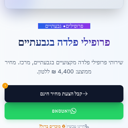
פרופילים
•
גבעתיים
פרופילי פלדה
ב
גבעתיים
שירותי
פרופילי פלדה
מקצועיים ב
גבעתיים
,
מרכז
. מחיר
ממוצע:
4,400
₪ ל
לטון
.
!
קבל הצעת מחיר חינם
וואטסאפ
|
חייגו עכשיו
♻️ מוכרים ברזל?