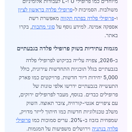
מיוחדים כמו פרופילי U ו-L לעבודות אלומיניום
משולבות. הסמיכות ל-
פרופילי פלדה בראשון לציון
ו-
פרופילי פלדה בפתח תקווה
מאפשרת רשת
אספקה אמינה. למידע נוסף על
סוגי מתכות
, בקרו
באתר.
מגמות עתידיות בשוק פרופילי פלדה בגבעתיים
ב-2026, צפויה עלייה בביקוש לפרופילי פלדה
בגבעתיים בגלל תוכניות התחדשות עירונית, כולל
5,000 יחידות דיור חדשות. פרויקטים כמו פארק
התעשייה בגבעתיים ידרשו אלפי טונות של
פרופילים כבדים. בנוסף, מעבר לפרופילים ירוקים,
עם ציפויים אנטי-קורוזיה, צובר תאוצה. השוק
משלב טכנולוגיות חדשות כמו חיתוך לייזר מדויק,
שמפחית בזבוז ב-20%. ערים סמוכות כמו
פרופילי
פלדה בנתניה
וירושלים משפיעות על המגמות.