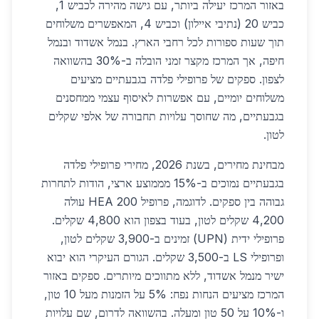
באזור המרכז יעילה ביותר, עם גישה מהירה לכביש 1,
כביש 20 (נתיבי איילון) וכביש 4, המאפשרים משלוחים
תוך שעות ספורות לכל רחבי הארץ. בנמל אשדוד ובנמל
חיפה, אך המרכז מקצר זמני הובלה ב-30% בהשוואה
לצפון. ספקים של פרופילי פלדה בגבעתיים מציעים
משלוחים יומיים, עם אפשרות לאיסוף עצמי ממחסנים
בגבעתיים, מה שחוסך עלויות תחבורה של אלפי שקלים
לטון.
מבחינת מחירים, בשנת 2026, מחירי פרופילי פלדה
בגבעתיים נמוכים ב-15% מממוצע ארצי, הודות לתחרות
גבוהה בין ספקים. לדוגמה, פרופיל HEA 200 עולה
4,200 שקלים לטון, בעוד בצפון הוא 4,800 שקלים.
פרופילי ידית (UPN) זמינים ב-3,900 שקלים לטון,
ופרופילי LS ב-3,500 שקלים. הגורם העיקרי הוא יבוא
ישיר מנמל אשדוד, ללא מתווכים מיותרים. ספקים באזור
המרכז מציעים הנחות נפח: 5% על הזמנות מעל 10 טון,
ו-10% על 50 טון ומעלה. בהשוואה לדרום, שם עלויות