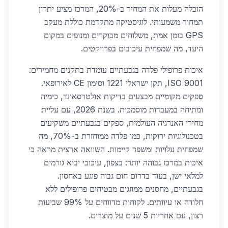
הובלה מעלות את המחיר ב-20%, המרכז מציע יתרון
תמחור משמעותי. לוגיסטיקה מתקדמת כוללת מעקב
GPS בזמן אמת, משלוחים מבוקרים ומנופים במקום
היעד, מה שמפחית עיכובים בפרויקטים.
איכות פרופילי פלדה בגבעתיים עומדת בתקנים מחמירים:
ISO 9001, תקן ישראלי 1221 וסימון CE לאירופאי.
ספקים מקומיים מבצעים בדיקות אולטרסאונד, כימיה
ומתיחה במעבדות מוסמכות. בשנת 2026, עם עליית
מחירי האנרגיה העולמית, ספקים בגבעתיים משקיעים
בטכנולוגיות ירוקות, כמו פלדה ממוחזרת ב-70%, מה
שמפחית עלויות ומשפר קיימות. השוואה ארצית מראה כי
איכות במרכז גבוהה יותר: בצפון, עיכובי יבוא גורמים
למלאי ישן, בעוד בדרום חום גבוה פוגע באחסון.
בגבעתיים, מחסנים ממוזגים מבטיחים פרופילים ללא
חלודה או עיוותים. לקוחות מדווחים על 99% שביעות
רצון, עם אחריות 5 שנים על מוצרים.