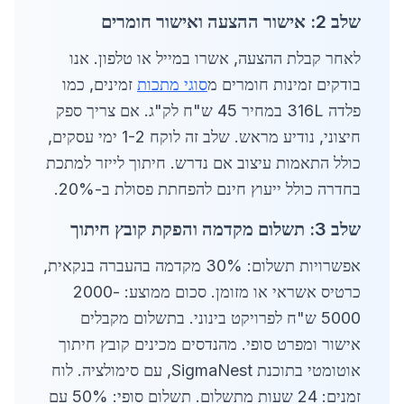
שלב 2: אישור ההצעה ואישור חומרים
לאחר קבלת ההצעה, אשרו במייל או טלפון. אנו
בודקים זמינות חומרים מ
סוגי מתכות
זמינים, כמו
פלדה 316L במחיר 45 ש"ח לק"ג. אם צריך ספק
חיצוני, נודיע מראש. שלב זה לוקח 1-2 ימי עסקים,
כולל התאמות עיצוב אם נדרש. חיתוך לייזר למתכת
בחדרה כולל ייעוץ חינם להפחתת פסולת ב-20%.
שלב 3: תשלום מקדמה והפקת קובץ חיתוך
אפשרויות תשלום: 30% מקדמה בהעברה בנקאית,
כרטיס אשראי או מזומן. סכום ממוצע: 2000-
5000 ש"ח לפרויקט בינוני. בתשלום מקבלים
אישור ומפרט סופי. מהנדסים מכינים קובץ חיתוך
אוטומטי בתוכנת SigmaNest, עם סימולציה. לוח
זמנים: 24 שעות מתשלום. תשלום סופי: 50% עם