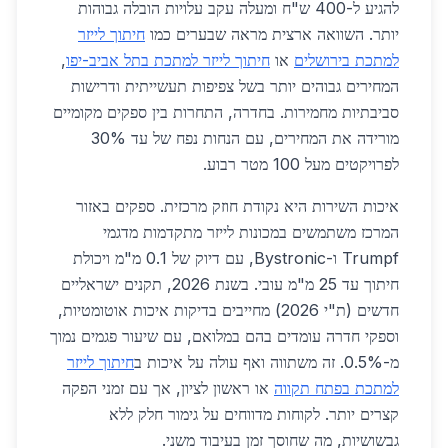
להגיע ל-400 ש"ח ומעלה עקב עלויות הובלה גבוהות
יותר. השוואה ארצית מראה שבערים כמו
חיתוך לייזר
למתכת בירושלים
או
חיתוך לייזר למתכת בתל אביב-יפו
,
המחירים גבוהים יותר בשל צפיפות תעשייתית ודרישות
סביבתיות מחמירות. בחדרה, התחרות בין ספקים מקומיים
מורידה את המחירים, עם הנחות נפח של עד 30%
לפרויקטים מעל 100 מטר רבוע.
איכות השירות היא נקודת חוזק מרכזית. ספקים באזור
המרכז משתמשים במכונות לייזר מתקדמות מדגמי
Trumpf ו-Bystronic, עם דיוק של 0.1 מ"מ ויכולת
חיתוך עד 25 מ"מ עובי. בשנת 2026, תקנים ישראליים
חדשים (ת"י 2026) מחייבים בדיקות איכות אוטומטיות,
וספקי חדרה עומדים בהם במלואם, עם שיעור פגמים נמוך
מ-0.5%. זה משתווה ואף עולה על איכות ב
חיתוך לייזר
למתכת בפתח תקווה
או ראשון לציון, אך עם זמני הפקה
קצרים יותר. לקוחות מדווחים על גימור חלק ללא
גבשושיות, מה שחוסך זמן בעיבוד משני.