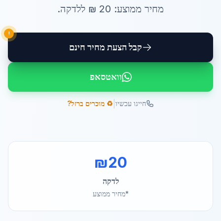
מחיר ממוצע:
20
₪ ל
לדקה
.
!
קבל הצעת מחיר חינם
וואטסאפ
|
חייגו עכשיו
♻️ מוכרים ברזל?
₪
20
לדקה
*מחיר ממוצע