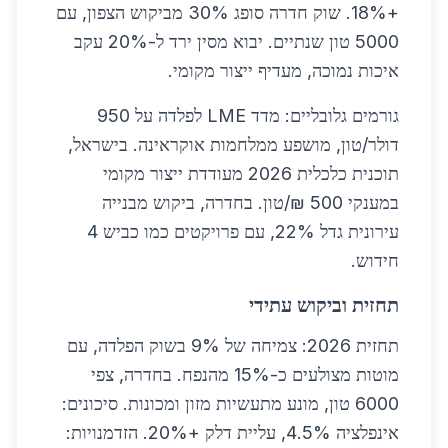
+18%. שוק חדרה סופג 30% מביקוש הצפון, עם
5000 טון שנתיים. יבוא מסין ירד ל-20% עקב
איכות נמוכה, מעדיף ייצור מקומי.
גורמים גלובליים: מדד LME לפלדה על 950
דולר/טון, מושפע ממלחמות אוקראינה. בישראל,
תוכנית כלכלית 2026 מעודדת ייצור מקומי
במענקי 500 ₪/טון. בחדרה, ביקוש מבנייה
עירונית גדל 22%, עם פרויקטים כמו כביש 4
חידוש.
תחזית וביקוש עתידי
תחזית 2026: צמיחה של 9% בשוק הפלדה, עם
מוטות מצולעים כ-15% מהנפח. בחדרה, צפי
6000 טון, מונע מתעשיות מזון ומכונות. סיכונים:
אינפלציה 4.5%, עליית דלק +20%. הזדמנויות: