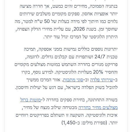
בנתניה הסמוכה, מחירים זהים כמעט, אך חדרה מציעה
יותר אופציות אחסון. ספקים מקומיים משלבים שירותים
נלווים כמו חיתוך לפי מידה בעלות של 50 ש"ח למטר, מה
שחוסך זמן. בשנת 2026, עם עליית מחירי הדלק הצפויה,
היתרון הלוגיסטי של המרכז יגדל עוד יותר.
יתרונות נוספים כוללים גמישות בזמני אספקה, תמיכה
טכנית 24/7 ושותפויות עם קבלנים גדולים. לדוגמה,
פרויקט מגורים בחדרה השתמש במוטות מצולעים מקומיים
והחסיר 20% מעלויות הלוגיסטיקה. למידע נוסף, בקרו
ב-
שירותי פלדה
וב-
סוגי מתכות
. אזור המרכז ממשיך
להוביל בשוק הפלדה בישראל, עם דגש על יעילות וחיסכון.
בשורה התחתונה, בחירת ספקים בחדרה ל-
מוטות ברזל
מצולעים מחיר בחדרה
מבטיחה שילוב מנצח של מחיר,
איכות ולוגיסטיקה. השקעה זו תשתלם בפרויקטים רווחיים
יותר. (ספירת מילים: כ-1,450)