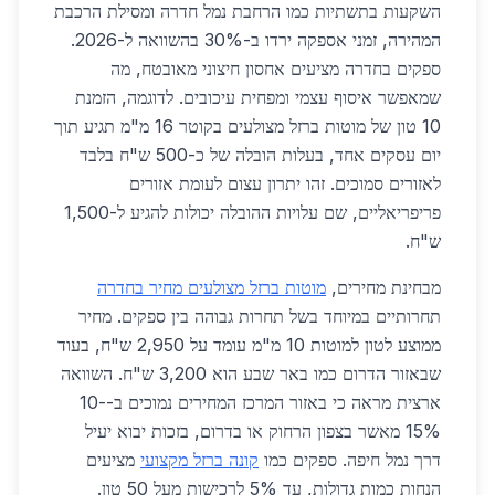
השקעות בתשתיות כמו הרחבת נמל חדרה ומסילת הרכבת
המהירה, זמני אספקה ירדו ב-30% בהשוואה ל-2026.
ספקים בחדרה מציעים אחסון חיצוני מאובטח, מה
שמאפשר איסוף עצמי ומפחית עיכובים. לדוגמה, הזמנת
10 טון של מוטות ברזל מצולעים בקוטר 16 מ"מ תגיע תוך
יום עסקים אחד, בעלות הובלה של כ-500 ש"ח בלבד
לאזורים סמוכים. זהו יתרון עצום לעומת אזורים
פריפריאליים, שם עלויות ההובלה יכולות להגיע ל-1,500
ש"ח.
מבחינת מחירים,
מוטות ברזל מצולעים מחיר בחדרה
תחרותיים במיוחד בשל תחרות גבוהה בין ספקים. מחיר
ממוצע לטון למוטות 10 מ"מ עומד על 2,950 ש"ח, בעוד
שבאזור הדרום כמו באר שבע הוא 3,200 ש"ח. השוואה
ארצית מראה כי באזור המרכז המחירים נמוכים ב-10-
15% מאשר בצפון הרחוק או בדרום, בזכות יבוא יעיל
דרך נמל חיפה. ספקים כמו
קונה ברזל מקצועי
מציעים
הנחות כמות גדולות, עד 5% לרכישות מעל 50 טון.