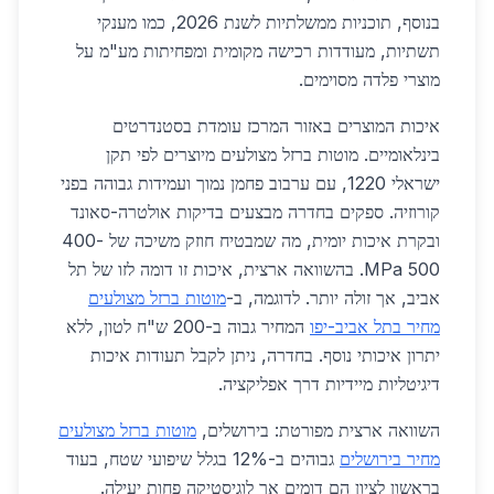
בנוסף, תוכניות ממשלתיות לשנת 2026, כמו מענקי
תשתיות, מעודדות רכישה מקומית ומפחיתות מע"מ על
מוצרי פלדה מסוימים.
איכות המוצרים באזור המרכז עומדת בסטנדרטים
בינלאומיים. מוטות ברזל מצולעים מיוצרים לפי תקן
ישראלי 1220, עם ערבוב פחמן נמוך ועמידות גבוהה בפני
קורוזיה. ספקים בחדרה מבצעים בדיקות אולטרה-סאונד
ובקרת איכות יומית, מה שמבטיח חוזק משיכה של 400-
500 MPa. בהשוואה ארצית, איכות זו דומה לזו של תל
אביב, אך זולה יותר. לדוגמה, ב-
מוטות ברזל מצולעים
מחיר בתל אביב-יפו
המחיר גבוה ב-200 ש"ח לטון, ללא
יתרון איכותי נוסף. בחדרה, ניתן לקבל תעודות איכות
דיגיטליות מיידיות דרך אפליקציה.
השוואה ארצית מפורטת: בירושלים,
מוטות ברזל מצולעים
מחיר בירושלים
גבוהים ב-12% בגלל שיפועי שטח, בעוד
בראשון לציון הם דומים אך לוגיסטיקה פחות יעילה.