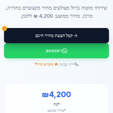
שירותי
מוטות ברזל מצולעים מחיר
מקצועיים ב
חדרה
,
מרכז
. מחיר ממוצע:
4,200
₪ ל
לטון
.
!
קבל הצעת מחיר חינם
וואטסאפ
|
חייגו עכשיו
♻️ מוכרים ברזל?
₪
4,200
לטון
*מחיר ממוצע