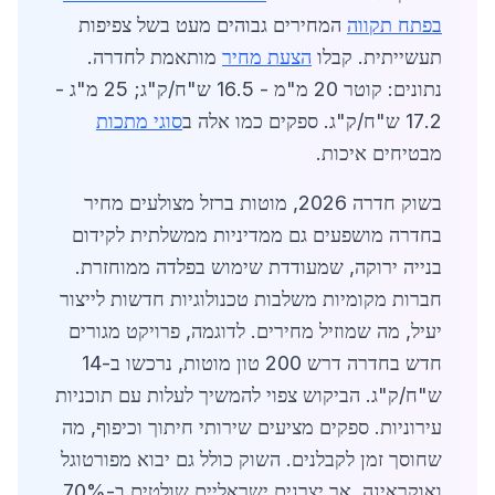
בפתח תקווה
המחירים גבוהים מעט בשל צפיפות
תעשייתית. קבלו
הצעת מחיר
מותאמת לחדרה.
נתונים: קוטר 20 מ"מ - 16.5 ש"ח/ק"ג; 25 מ"ג -
17.2 ש"ח/ק"ג. ספקים כמו אלה ב
סוגי מתכות
מבטיחים איכות.
בשוק חדרה 2026, מוטות ברזל מצולעים מחיר
בחדרה מושפעים גם ממדיניות ממשלתית לקידום
בנייה ירוקה, שמעודדת שימוש בפלדה ממוחזרת.
חברות מקומיות משלבות טכנולוגיות חדשות לייצור
יעיל, מה שמוזיל מחירים. לדוגמה, פרויקט מגורים
חדש בחדרה דרש 200 טון מוטות, נרכשו ב-14
ש"ח/ק"ג. הביקוש צפוי להמשיך לעלות עם תוכניות
עירוניות. ספקים מציעים שירותי חיתוך וכיפוף, מה
שחוסך זמן לקבלנים. השוק כולל גם יבוא מפורטוגל
ואוקראינה, אך יצרנים ישראליים שולטים ב-70%