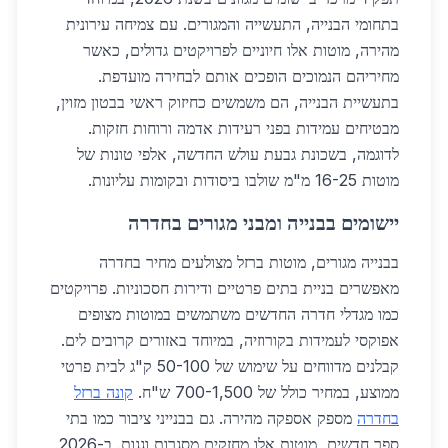
בתחומי הבנייה, התעשייה והמגורים. עם צמיחה עירונית
מהירה, מוטות אלו חיוניים לפרויקטים גדולים, כאשר
מחיריהם הנמוכים הופכים אותם לבחירה מועדפת.
בתעשיית הבנייה, הם משמשים כחיזוק ראשי בבטון מזוין,
מבטיחים עמידות בפני רעידות אדמה ורוחות חזקות.
לדוגמה, בשכונת גבעת עולש החדשה, אלפי טונות של
מוטות 16-25 מ"מ שולבו ביסודות ובקומות עליונות.
יישומים בבנייה ומבני מגורים בחדרה
בבנייה מגורים, מוטות ברזל מצולעים מחיר בחדרה
מאפשרים בניית בתים פרטיים ודירות חסכוניות. פרויקטים
כמו מגדלי חדרה החדשים משתמשים במוטות מצופים
אפוקסי לעמידות בקורוזיה, במיוחד באזורים קרובים לים.
קבלנים מדווחים על שימוש של 50-100 ק"ג לבית פרטי
ממוצע, במחיר כולל של 700-1,500 ש"ח.
קונה ברזל
בחדרה
מספק אספקה מהירה. גם בבנייני ציבור כמו בתי
ספר חדשים, מוטות אלו מחזקים מסגרות וגגות. ב-2026,