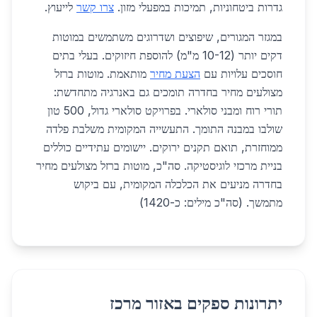
גדרות ביטחוניות, תמיכות במפעלי מזון.
צרו קשר
לייעוץ.
במגזר המגורים, שיפוצים ושדרוגים משתמשים במוטות
דקים יותר (10-12 מ"מ) להוספת חיזוקים. בעלי בתים
חוסכים עלויות עם
הצעת מחיר
מותאמת. מוטות ברזל
מצולעים מחיר בחדרה תומכים גם באנרגיה מתחדשת:
תורי רוח ומבני סולארי. בפרויקט סולארי גדול, 500 טון
שולבו במבנה התומך. התעשייה המקומית משלבת פלדה
ממוחזרת, תואם תקנים ירוקים. יישומים עתידיים כוללים
בניית מרכזי לוגיסטיקה. סה"כ, מוטות ברזל מצולעים מחיר
בחדרה מניעים את הכלכלה המקומית, עם ביקוש
מתמשך. (סה"כ מילים: כ-1420)
יתרונות ספקים באזור מרכז