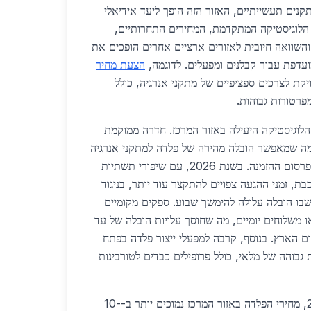
נים תעשייתיים, האזור הזה הופך ליעד אידיאלי
. הלוגיסטיקה המתקדמת, המחירים התחרותיים,
השוואה חיובית לאזורים ארציים אחרים הופכים את
ועדפת עבור קבלנים ומפעלים. לדוגמה,
הצעת מחיר
 לצרכים ספציפיים של מתקני אנרגיה, כולל
פרטורות גבוהות.
הלוגיסטיקה היעילה באזור המרכז. חדרה ממוקמת
נמל חדרה, מה שמאפשר הובלה מהירה של פלדה למתקני אנרגיה
בחדרה תוך 24-48 שעות מפרסום ההזמנה. בשנת 2026, עם שיפורי תשתיות
, זמני ההגעה צפויים להתקצר עוד יותר, בניגוד
שבו הובלה עלולה להימשך שבוע. ספקים מקומיים
ו משלוחים יומיים, מה שחוסך עלויות הובלה של עד
רום הארץ. בנוסף, קרבה למפעלי ייצור פלדה בפתח
 גבוהה של מלאי, כולל פרופילים כבדים לטורבינות
מבחינת מחירים, בשנת 2026, מחירי הפלדה באזור המרכז נמוכים יותר ב-10-