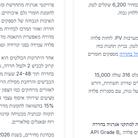
כבדה. בבנייה, פרופילים משמשים למגדלי טורבינות, במחיר 6,200 שקלים לטון.
פרויקטי אנרגיה מתחדשת ומתק
להזמנת חומרי גלם איכותיים
האיכות הגבוהה של הספקים ו
חדרה ואזור המרכז לבחירה מ
מהירה מאפשרת התאמה מדויקת
בפרויקט סולארי בחדרה, 2,000 טון פלדה תומכת במערכות PV. לוחות פלדה
פלדה עמידה בפני קורוזיה וטמ
טחים, בעלות 7,500 שקלים לטון. בניית תחנות כוח
זל בחדרה
מספקים חומרים
אחד היתרונות הבולטים הוא 
קרוב לכביש 2 ול
בתעשייה, פלדה למכלים כימיים באתרי אנרגיה. סטיינלס 316 עולה 15,000
הכבישים והרחבת מסילת הרכבת
ים שדרוג תשתיות, דורש
לאזורים מרוחקים כמו הצפון 
ם על גגות, עם מסגרות פלדה
מציעים שירותי איסוף עצמי א
15% בהשוואה להזמנות מד
תקווה ובנתניה מבטיחה זמינות
רוח ופאנלים סולאריים.
 למתקני אנרגיה בחדרה
לבניית 50 מגדלי רוח קטנים. צינורות גז חדשים דורשים פלדה API Grade B,