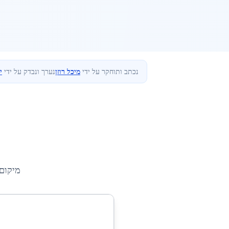
נכתב ותוחקר על ידי
מיכל רוזן
נערך ונבדק על ידי
י
מיקום