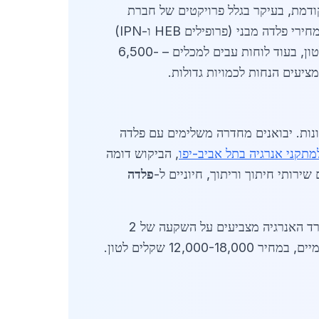
202 בכ-150 מיליון שקלים, עלייה של 22% בהשוואה לשנה קודמת, בעיקר בגלל פרויקטים של חברת
חשמל ומפעלי אנרגיה פרטיים. הביקוש כולל מבנים תומכים, צינורות, מגדלי טורבינות רוח ומסגרות סולאריות. מחירי פלדה מבני (פרופילים HEB ו-IPN)
נעים בין 5,200 ל-7,800 שקלים לטון, תלוי בעובי ובסוג הציפוי. פלדה גלואלית (גלי) עולה כ-4,500 שקלים לטון, בעוד לוחות עבים למכלים – 6,500-
ות. יבואנים מחדרה משלימים עם פלדה
מתקני אנרגיה בתל אביב-יפו
, הביקוש דומה
פלדה
הביקוש צפוי לגדול ב-35% עד סוף 2026, בעקבות אישור פרויקטים סולאריים בקיבוצי הסביבה. נתונים ממשרד האנרגיה מצביעים על השקעה של 2
מיליארד שקלים בתשתיות אנרגיה באזור מרכז. פלדה אל-חלד (סטיינלס סטיל 304/316) פופולרית למכלים כימיים, במחיר 12,000-18,000 שקלים לטון.