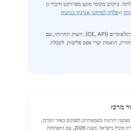
ית, אך פלדה מיוחדת עלתה. ביקוש מקומי מונע מפרויקט חיבור גז
ווה
ו-
פלדה למתקני אנרגיה בנתניה
כוללים עמידות בפני רוחות חזקות ומליחות ים. ספקים מציעים אישורים בינלאומיים (CE, API). השוק תחרותי, עם
ר מרכז
מציעה יתרונות משמעותיים לספקים באזור המרכז,
שמשמש כמרכז כלכלי ותעשייתי מוביל בישראל. בשנת 2026, עם התפתחות