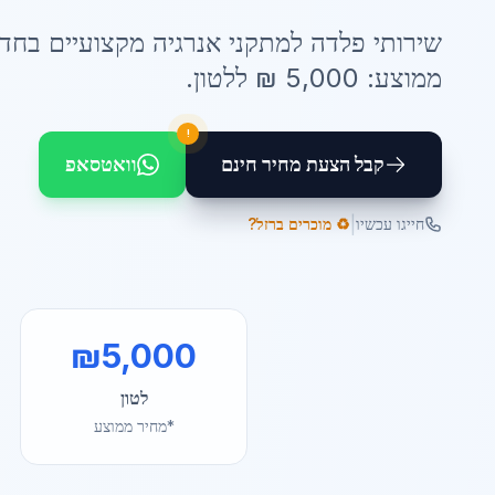
שירותי
פלדה למתקני אנרגיה
מקצועיים ב
חד
ממוצע:
5,000
₪ ל
לטון
.
!
קבל הצעת מחיר חינם
וואטסאפ
|
חייגו עכשיו
♻️ מוכרים ברזל?
₪
5,000
לטון
*מחיר ממוצע