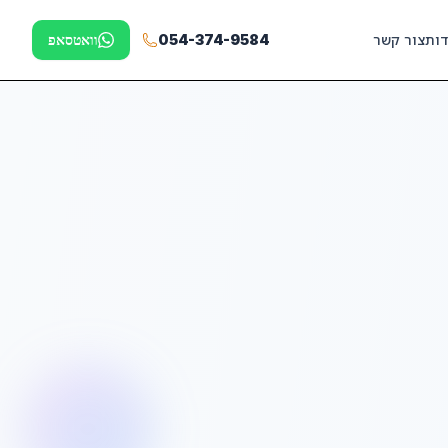
דות
צור קשר
054-374-9584
וואטסאפ