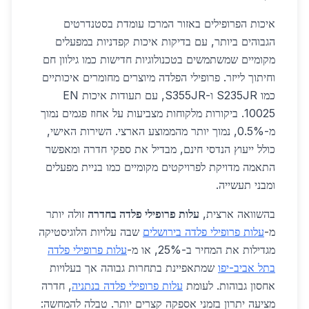
איכות הפרופילים באזור המרכז עומדת בסטנדרטים
הגבוהים ביותר, עם בדיקות איכות קפדניות במפעלים
מקומיים שמשתמשים בטכנולוגיות חדישות כמו גילוון חם
וחיתוך לייזר. פרופילי הפלדה מיוצרים מחומרים איכותיים
כמו S235JR ו-S355JR, עם תעודות איכות EN
10025. ביקורות מלקוחות מצביעות על אחוז פגמים נמוך
מ-0.5%, נמוך יותר מהממוצע הארצי. השירות האישי,
כולל ייעוץ הנדסי חינם, מבדיל את ספקי חדרה ומאפשר
התאמה מדויקת לפרויקטים מקומיים כמו בניית מפעלים
ומבני תעשייה.
בהשוואה ארצית,
עלות פרופילי פלדה בחדרה
זולה יותר
מ-
עלות פרופילי פלדה בירושלים
שבה עלויות הלוגיסטיקה
מגדילות את המחיר ב-25%, או מ-
עלות פרופילי פלדה
בתל אביב-יפו
שמתאפיינת בתחרות גבוהה אך בעלויות
אחסון גבוהות. לעומת
עלות פרופילי פלדה בנתניה
, חדרה
מציעה יתרון בזמני אספקה קצרים יותר. טבלה להמחשה: