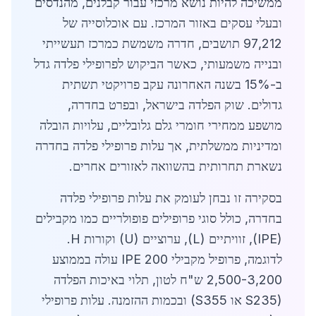
ממשיכה להיות נושא מרכזי עבור קבלנים, מהנדסים
ובעלי עסקים באזור המרכז. עם אוכלוסייה של
97,212 תושבים, חדרה משמשת כמרכז תעשייתי
ובנייה משמעותי, כאשר הביקוש לפרופילי פלדה גדל
ב-15% בשנה האחרונה עקב פרויקטי תשתית
גדולים. שוק הפלדה בישראל, ובפרט בחדרה,
מושפע ממחירי חומרי גלם גלובליים, עלויות הובלה
ומדיניות ממשלתית, אך עלות פרופילי פלדה בחדרה
נשארת תחרותית בהשוואה לאזורים אחרים.
בסקירה זו נבחן לעומק את עלות פרופילי פלדה
בחדרה, כולל סוגי פרופילים פופולריים כמו מקבילים
(IPE), זוויתיים (L), ערוציים (U) וקורות H.
לדוגמה, פרופיל מקבילי IPE 200 עולה בממוצע
2,500-3,200 ש"ח לטון, תלוי באיכות הפלדה
(S235 או S355) ובכמות ההזמנה. עלות פרופילי