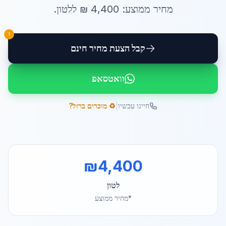
מחיר ממוצע:
4,400
₪ ל
לטון
.
!
קבל הצעת מחיר חינם
וואטסאפ
|
חייגו עכשיו
♻️ מוכרים ברזל?
₪
4,400
לטון
*מחיר ממוצע