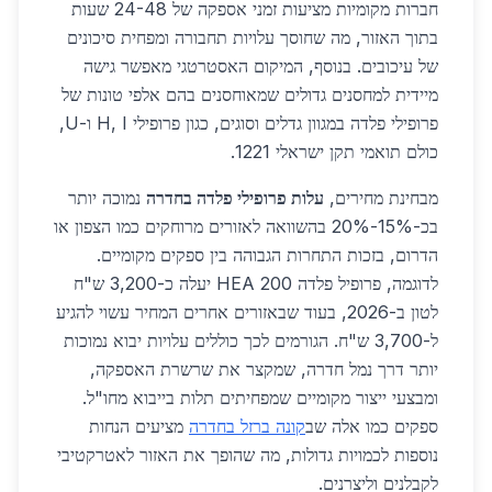
חברות מקומיות מציעות זמני אספקה של 24-48 שעות
בתוך האזור, מה שחוסך עלויות תחבורה ומפחית סיכונים
של עיכובים. בנוסף, המיקום האסטרטגי מאפשר גישה
מיידית למחסנים גדולים שמאוחסנים בהם אלפי טונות של
פרופילי פלדה במגוון גדלים וסוגים, כגון פרופילי H, I ו-U,
כולם תואמי תקן ישראלי 1221.
מבחינת מחירים,
עלות פרופילי פלדה בחדרה
נמוכה יותר
בכ-15%-20% בהשוואה לאזורים מרוחקים כמו הצפון או
הדרום, בזכות התחרות הגבוהה בין ספקים מקומיים.
לדוגמה, פרופיל פלדה HEA 200 יעלה כ-3,200 ש"ח
לטון ב-2026, בעוד שבאזורים אחרים המחיר עשוי להגיע
ל-3,700 ש"ח. הגורמים לכך כוללים עלויות יבוא נמוכות
יותר דרך נמל חדרה, שמקצר את שרשרת האספקה,
ומבצעי ייצור מקומיים שמפחיתים תלות בייבוא מחו"ל.
ספקים כמו אלה שב
קונה ברזל בחדרה
מציעים הנחות
נוספות לכמויות גדולות, מה שהופך את האזור לאטרקטיבי
לקבלנים וליצרנים.