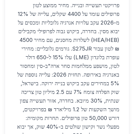
פרויקטי תעשייה ובנייה. מחיר ממוצע לטון
פרופילים עומד על 4400 שקלים, עלייה של 12%
מ-2026 עקב עלויות אנרגיה גלובליות ומכסים על
יבוא מסין. בחדרה, ביקוש גבוה לפרופילי מקבילים
(HEA/HEB) לשלדות מחסנים, עם מחיר 4500
₪ לטון עבור S275JR. גורמים גלובליים: מחירי
עופרת בלונדון (LME) עלו 15% ל-650 דולר
לטון, מושפע ממלחמות סחר ארה"ב-סין ומחסור
באנרגיה באירופה. תחזית 2026: עלייה נוספת של
5% במחירים עקב ביקוש בנייה ירוקה. בישראל,
שוק הפלדה צומח 7% עם 2.5 מיליון טון צריכה
שנתית, 30% מיובא. בחדרה, אזור תעשייה צפון
מושך השקעות של 1.2 מיליארד ₪ בפרויקטים,
דורש 50,000 טון פרופילים. תחרות מקומית:
מפעלי נשר וקישון שולטים ב-40% שוק, אך יבוא