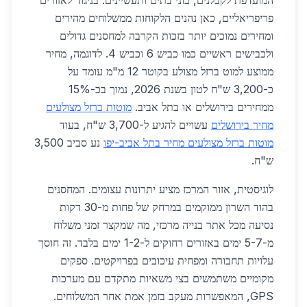
המועדפת לקבלנים, בוני בתים ותעשיינים. בניגוד לאזורים
פריפריאליים, כאן נהנים הלקוחות ממשלוחים מהירים
ומחירים נמוכים יותר בזכות הקרבה למחסנים גדולים
ולכבישים ראשיים כמו כביש 6 וכביש 4. לדוגמה, מחיר
ממוצע למוט ברזל מצולע בקוטר 12 מ"מ עומד על
כ-3,200 ש"ח לטון בשנת 2026, נמוך בכ-15%
ממחירים בירושלים או בתל אביב.
מוטות ברזל מצולעים
מחיר בירושלים
עשויים להגיע ל-3,700 ש"ח, בעוד
מוטות ברזל מצולעים מחיר בתל אביב-יפו
נע סביב 3,500
ש"ח.
לוגיסטית, אזור המרכז מציע יתרונות עצומים. המחסנים
בהוד השרון ממוקמים במרחק של פחות מ-30 דקות
נסיעה מכל אתר בנייה מרכזי, מה שמקצר זמני משלוח
מ-5-7 ימים באזורים רחוקים ל-1-2 ימים בלבד. זה חוסך
עלויות תחבורה ומפחית עיכובים בפרויקטים. ספקים
מקומיים משתמשים בצי משאיות מתקדם עם מערכות
GPS, המאפשרות מעקב בזמן אמת אחר המשלוחים.