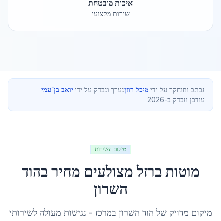
איכות מובטחת
שירות מקצועי
נכתב ותוחקר על ידי
מיכל רוזן
נערך ונבדק על ידי
יואב בן־עמי
עודכן ונבדק ב-2026
מיקום השירות
מוטות ברזל מצולעים מחיר
ב
הוד
השרון
מיקום מדויק של
הוד השרון
ב
מרכז
- נגישות מעולה לשירותי