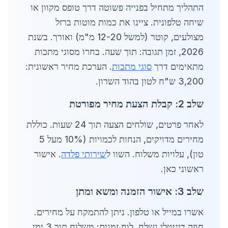
התהליך מתחיל בפנייה פשוטה דרך טופס מקוון או
שיחה טלפונית. ציינו את כמות מוטות ברזל
מצולעים, קוטר (למשל 12-20 מ"מ) ואורך. בשנת
2026, זמן תגובה: תוך שעה. בחרו מסוגי מתכות
מתאימים דרך
סוגי מתכות
. הערכת מחיר ראשונית:
3,200 ש"ח לטון בהוד השרון.
שלב 2: קבלת הצעת מחיר מפורטת
לאחר פרטים, שולחים הצעה תוך 24 שעות. כוללת
מחירים מדויקים, הנחות לכמויות (10% מעל 5
טון), עלויות משלוח. השוו ל
שירותי פלדה
. אישור
ראשוני כאן.
שלב 3: אישור הזמנה ומשא ומתן
אשרו במייל או טלפון. ניתן להתמקח על מחירים.
חוזה דיגיטלי נשלח, לוח זמנים: משלוח תוך 3 ימי