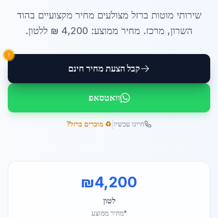
שירותי
מוטות ברזל מצולעים מחיר
מקצועיים ב
הוד
השרון
,
מרכז
. מחיר ממוצע:
4,200
₪ ל
לטון
.
!
קבל הצעת מחיר חינם
וואטסאפ
|
חייגו עכשיו
♻️ מוכרים ברזל?
₪
4,200
לטון
*מחיר ממוצע