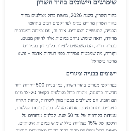
שימושים ויישומים בהוד השרון
בהוד השרון, בשנת 2026, מוטות ברזל מצולעים מחיר
בהוד השרון מהווים בסיס לפרויקטים רבים בתחומי
הבנייה, התעשייה והמגורים. אזור זה, עם צמיחה דמוגרפית
מהירה, רואה שימוש נרחב במוטות אלה לחיזוק מבנים.
בבנייה רוויה, הם משמשים ליצירת כלובי זיון בעמודים
וקורות, מה שמבטיח עמידות בפני רעידות אדמה – נושא
מרכזי בישראל.
יישומים בבנייה ומגורים
בפרויקטי מגורים בהוד השרון, כמו בניית 500 יחידות דיור
חדשות ברעננה, מוטות ברזל מצולעים בקוטר 12-20 מ"מ
הם חובה. הם משולבים בבטון מזוין ליסודות, לוחות תקרה
וחיפויים. יתרונותיהם: אחיזה מעולה בבטון בזכות הצלעות,
עמידות בקורוזיה של עד 50 שנה. קבלנים מדווחים על
חיסכון של 15% בעלויות כולל שימוש במוטות איכותיים.
מוטות ברזל מצולעים מחיר בהוד השרון מאפשרים תקציב