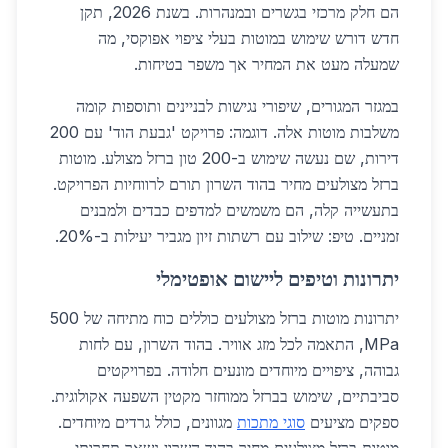
הם חלק מרכזי בגשרים ובמנהרות. בשנת 2026, תקן
חדש דורש שימוש במוטות בעלי ציפוי אפוקסי, מה
שמעלה מעט את המחיר אך משפר בטיחות.
במגזר המגורים, שיפורי נגישות לבניינים ותוספות קומה
משלבות מוטות אלה. דוגמה: פרויקט 'גבעת הוד' עם 200
דירות, שם נעשה שימוש ב-200 טון ברזל מצולע. מוטות
ברזל מצולעים מחיר בהוד השרון תורם לרווחיות הפרויקט.
בתעשייה קלה, הם משמשים למדפים כבדים ולמבנים
זמניים. טיפ: שילוב עם רשתות זיון מגביר יעילות ב-20%.
יתרונות וטיפים ליישום אופטימלי
יתרונות מוטות ברזל מצולעים כוללים כוח מתיחה של 500
MPa, התאמה לכל מזג אוויר. בהוד השרון, עם לחות
גבוהה, ציפויים מיוחדים מונעים חלודה. בפרויקטים
סביבתיים, שימוש בברזל ממוחזר מקטין השפעה אקולוגית.
ספקים מציעים
סוגי מתכות
מגוונים, כולל גרדים מיוחדים.