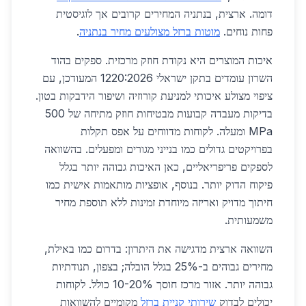
דומה. ארצית, בנתניה המחירים קרובים אך לוגיסטית
פחות נוחים.
מוטות ברזל מצולעים מחיר בנתניה
.
איכות המוצרים היא נקודת חוזק מרכזית. ספקים בהוד
השרון עומדים בתקן ישראלי 1220:2026 המעודכן, עם
ציפוי מצולע איכותי למניעת קורוזיה ושיפור הידבקות בטון.
בדיקות מעבדה קבועות מבטיחות חוזק מתיחה של 500
MPa ומעלה. לקוחות מדווחים על אפס תקלות
בפרויקטים גדולים כמו בנייני מגורים ומפעלים. בהשוואה
לספקים פריפריאליים, כאן האיכות גבוהה יותר בגלל
פיקוח הדוק יותר. בנוסף, אופציות מותאמות אישית כמו
חיתוך מדויק ואריזה מיוחדת זמינות ללא תוספת מחיר
משמעותית.
השוואה ארצית מדגישה את היתרון: בדרום כמו באילת,
מחירים גבוהים ב-25% בגלל הובלה; בצפון, תנודתיות
גבוהה יותר. אזור מרכז חוסך 10-20% כולל. לקוחות
יכולים לבדוק
שירותי קניית ברזל
מקומיים להשוואות