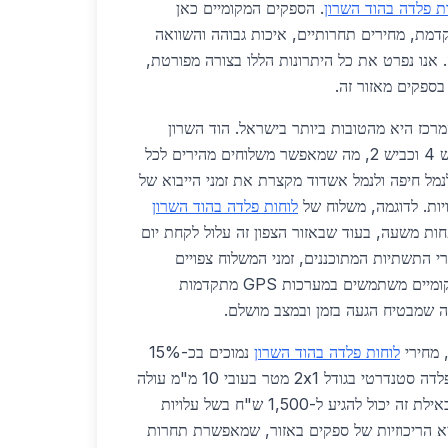
ת פלדה בהוד השרון
. הספקים המקומיים כאן
דמת, מחירים תחרותיים, איכות גבוהה והשוואה
 אנו נפרט את כל היתרונות הללו בצורה מפורטת,
בספקים מאזור זה.
מרכז היא מהטובות ביותר בישראל. הוד השרון
ממוקמת קרוב לכביש 6, כביש 4 וכביש 2, מה שמאפשר משלוחים מהירים לכל
נמל חיפה ולנמל אשדוד מקצרת את זמני הייבוא של
יות. לדוגמה, משלוח של
לוחות פלדה בהוד השרון
ות משעה, בעוד שבאזור הצפון זה עלול לקחת יום
20, עם שיפורי התשתיות המתוכננים, זמני המשלוח צפויים
להתקצר עוד יותר. ספקים מקומיים משתמשים במערכות GPS מתקדמות
 שמבטיח הגעה בזמן ובמצב מושלם.
לוחות פלדה בהוד השרון
נמוכים בכ-15%
בהשוואה לאזור הדרום. לוח פלדה סטנדרטי בגודל 2x1 מטר בעובי 10 מ"מ עולה
כאן כ-1,200 ש"ח, בעוד שבאילת זה יכול להגיע ל-1,500 ש"ח בשל עלויות
יא הריכוזיות של ספקים באזור, שמאפשרת תחרות