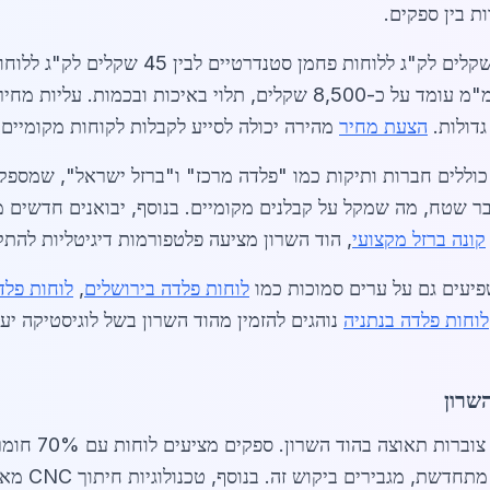
ת בין ספקים.
ממוצע ללוח פלדה בגודל 2x1 מטר ועובי 10 מ"מ עומד על כ-8,500 שקלים, 
גדולות.
הצעת מחיר
מהירה יכולה לסייע לקבלות לקוחות מקומיים לחסוך עד 
כוללים חברות ותיקות כמו "פלדה מרכז" ו"ברזל ישראל", שמספק
בר שטח, מה שמקל על קבלנים מקומיים. בנוסף, יבואנים חדשים מ
קונה ברזל מקצועי
, הוד השרון מציעה פלטפורמות דיגיטליות להת
פיעים גם על ערים סמוכות כמו
לוחות פלדה בירושלים
,
לוחות פלד
לוחות פלדה בנתניה
נוהגים להזמין מהוד השרון בשל לוגיסטיקה יעי
שרון
לק"ג. פרויקט