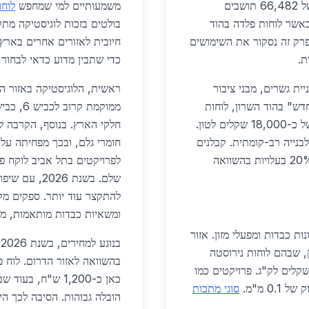
המגורים והפרויקטים הגדולים באזור. עם אוכלוסייה של 66,482 תושבים
משמעותיים למי שמחפש
לוחו
, כאשר לוחות פלדה בהוד
בולטים בזכות לוגיסטיקה מתק
בפרק זה נסקור את השימושים
חיובית לאזורים אחרים בארץ.
ת.
כדי שתבין מדוע כדאי לבחור 
ית גשרים, מבני ציבור
ראשית, הלוגיסטיקה באזור ה
דש" בהוד השרון, לוחות
פלדה בעובי 20 מ"מ שימשו לחיזוק עמודים, במחיר של כ-18,000 שקלים לטון.
חלקי הארץ. בנוסף, הקרבה ל
בנייה רב-קומתית. קבלנים
חומרי גלם, ובכך מפחיתה עלו
משתמשים גם בלוחות אלו לגגות מתכתיים, חוסכים 20% בעלויות בהשוואה
לפרויקטים בתל אביב לוקח פח
שלם. בשנת 26
ומשאיות כבדות מותאמות, מה
ות כבדות ומפעלי מזון. אזור
בנוגע למחירים, בשנת 2026, מחירי
, שבהם לוחות נירוסטה
שים למיכלים ומשטחי עבודה. מחיר ממוצע: 35 שקלים לק"ג. פרויקטים כמו
0. מ"מ.
סוגי מתכות
הובלה גבוהות. הסיבה לכך ה