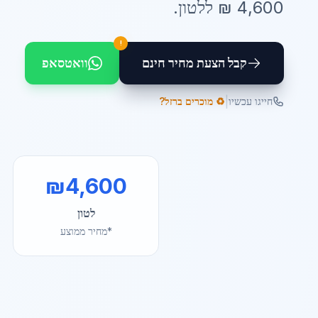
4,600
₪ ל
לטון
.
!
קבל הצעת מחיר חינם
וואטסאפ
|
חייגו עכשיו
♻️ מוכרים ברזל?
₪
4,600
לטון
*מחיר ממוצע