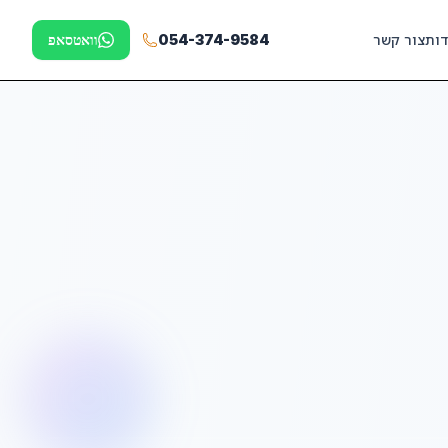
דות
צור קשר
054-374-9584
וואטסאפ