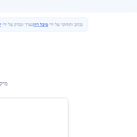
נכתב ותוחקר על ידי
מיכל רוזן
נערך ונבדק על ידי
י
מיק