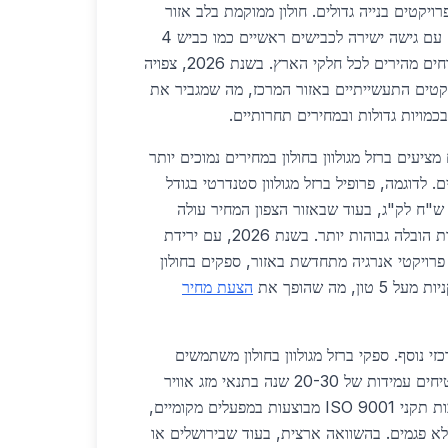
רויקטים בנייה גדולים. חולון ממוקמת בלב אזור
התעשייה המרכזי של ישראל, עם גישה ישירה לכבישים ראשיים כמו כביש 4
וכביש 44, המאפשרים משלוחים מהירים לכל חלקי הארץ. בשנת 2026, צפויה
מות הפרויקטים התעשייתיים באזור המרכז, מה שמגביר את
 בכמויות גדולות ובמחירים תחרותיים.
מציעים ברזל מגולוון בחולון במחירים נמוכים יותר
. לדוגמה, פרופיל ברזל מגולוון סטנדרטי בגודל
100x5 מ"מ עולה כ-4.50 ש"ח לק"ג, בעוד שבאזור הצפון המחיר עולה
ל-5.20 ש"ח לק"ג בשל עלויות הובלה גבוהות יותר. בשנת 2026, עם ירידת
אנרגיה ב-10% עקב פרויקטי אנרגיה מתחדשת באזור, ספקים בחולון
, מה שהופך את
הצעת מחיר
זי נוסף. ספקי ברזל מגולוון בחולון משתמשים
בתהליכי גלווון חדשניים המבטיחים עמידות של 20-30 שנה בתנאי מזג אוויר
ישראליים קשים. בדיקות איכות תקני ISO 9001 מבוצעות במפעלים מקומיים,
א פגמים. בהשוואה ארצית, בעוד שבירושלים או