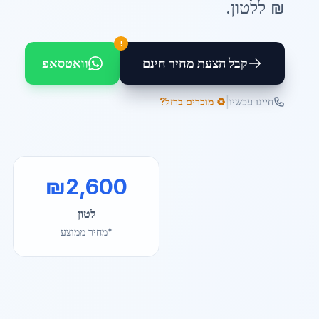
₪ ל
לטון
.
!
קבל הצעת מחיר חינם
וואטסאפ
|
חייגו עכשיו
♻️ מוכרים ברזל?
₪
2,600
לטון
*מחיר ממוצע