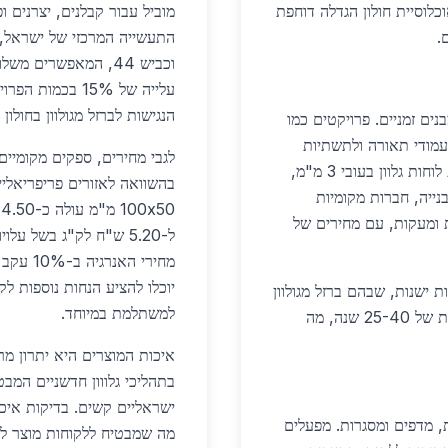
כלוסיית חולון הגדלה דוחפת
מוביל עבור קבלנים, יצרנים ופ
.
עלייה של 15% בכ
הנגישות לברזל מגולוון בחולון
נים זמניים. פרויקטים כמו
עמודי תאורה ולתשתיות
לגבי מחירים, ספקים מקומיים 
כבישים. לדוגמה, בניית גשרים רגליים חדשים משלבת לוחות גלוון בעובי 3 מ"מ,
בהשוואה לאזורים פריפריאליים
נייה, חברות מקומיות
0
ות ומעקות, עם מחירים של
מחירי ה
יוכלו להציע הנחות נוספות לקניות מעל 5 טון
תחדשות שכונות ישנות, שבהם ברזל מגולוון
למשתלמת במיוחד.
מחליף מבנים ישנים. השימוש בגלוון חם מבטיח עמידות של 25-40 שנה, מה
איכות המוצרים היא יתרון מרכ
ות, מדפים ומסגרות. מפעלים
מה שמבטיח ללקוחות מוצר לל