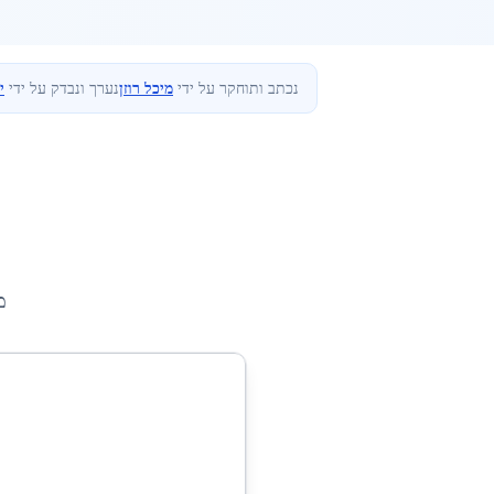
נכתב ותוחקר על ידי
מיכל רוזן
נערך ונבדק על ידי
י
מ