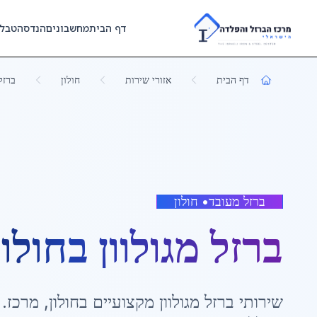
Skip to main content
דף הבית
מחשבונים
הנדסה
טבל
דף הבית
אזורי שירות
חולון
ברזל 
ברזל מעובד
•
חולון
ברזל מגולוון
ב
חולון
שירותי
ברזל מגולוון
מקצועיים ב
חולון
,
מרכז
.