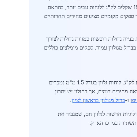
שמירה על תקנים בינלאומיים כגון ISO 9001. המחירים נעים בין 12 שקלים לק"ג לפרופילים סטנדרטיים ועד 18 שקלים לק"ג ללוחות עבים יותר, בהתאם
 אך ספקים מקומיים מציעים מחירים תחרותיים
נייה גדולות רוכשות כמויות גדולות לצורך
בברזל מגולוון עמיד. ספקים מומלצים כוללים
באפריל 2026 יציבים יחסית, עם פרופילי C ו-U בעובי 2 מ"מ במחיר של 14 שקלים לק"ג. לוחות גלוון בגודל 1.5 מ"מ נמכרים
 לק"ג. השוואה לערים סמוכות מראה מחירים דומים, אך בחולון יש יתרון
פו
ו-
ברזל מגולוון בראשון לציון
.
כנולוגיות חדשות לגלוון חם, שמגביר את