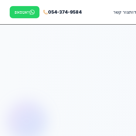
דות
צור קשר
054-374-9584
וואטסאפ