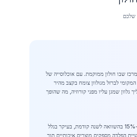
 שלכם
רכז שבו חולון ממוקמת. עם אוכלוסייה של
ק המקומי לברזל מגולוון צומח בקצב מהיר
 גלוון שמגן עליו מפני קורוזיה, מה שהופך
באפריל 2026, שוק הברזל המגולוון בחולון משקף מגמות כלכליות חיוביות בכלכלה הישראלית. הביקוש עלה ב-15% בהשוואה לשנה קודמת, בעיקר בגלל
שיית הפלדה מספקים מוצרים איכותיים תוך