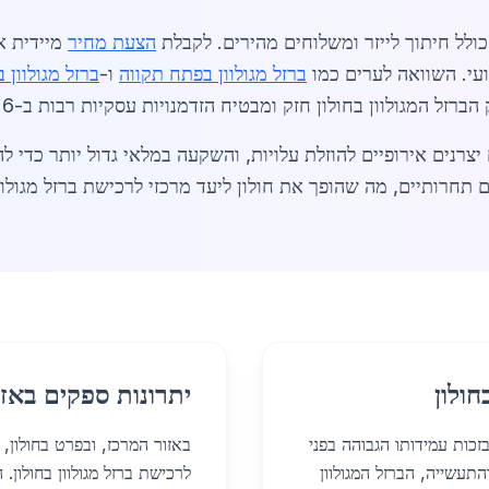
, כולל חיתוך לייזר ומשלוחים מהירים. לקבלת
הצעת מחיר
מיידית א
ועי. השוואה לערים כמו
ברזל מגולוון בפתח תקווה
ו-
ברזל מגולוון 
רזל המגולוון בחולון חזק ומבטיח הזדמנויות עסקיות רבות ב-2026.
יצרנים אירופיים להוזלת עלויות, והשקעה במלאי גדול יותר כדי ל
תחרותיים, מה שהופך את חולון ליעד מרכזי לרכישת ברזל מגולוון. (
חולון
יתרונות ספקים באזו
בזכות עמידותו הגבוהה בפני
באזור המרכז, ובפרט בחולון,
התרחבות העיר והתעשייה, הברזל המגולוון
לרכישת ברזל מגולוון בחולון