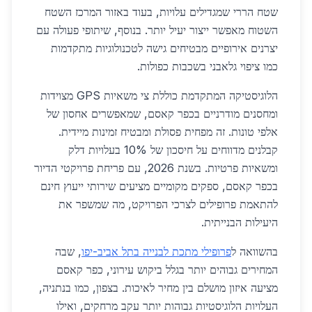
שטח הררי שמגדילים עלויות, בעוד באזור המרכז השטח
השטוח מאפשר ייצור יעיל יותר. בנוסף, שיתופי פעולה עם
יצרנים אירופיים מבטיחים גישה לטכנולוגיות מתקדמות
כמו ציפוי גלאבני בשכבות כפולות.
הלוגיסטיקה המתקדמת כוללת צי משאיות GPS מצוידות
ומחסנים מודרניים בכפר קאסם, שמאפשרים אחסון של
אלפי טונות. זה מפחית פסולת ומבטיח זמינות מיידית.
קבלנים מדווחים על חיסכון של 10% בעלויות דלק
ומשאיות פרטיות. בשנת 2026, עם פריחת פרויקטי הדיור
בכפר קאסם, ספקים מקומיים מציעים שירותי ייעוץ חינם
להתאמת פרופילים לצרכי הפרויקט, מה שמשפר את
היעילות הבנייתית.
בהשוואה ל
פרופילי מתכת לבנייה בתל אביב-יפו
, שבה
המחירים גבוהים יותר בגלל ביקוש עירוני, כפר קאסם
מציעה איזון מושלם בין מחיר לאיכות. בצפון, כמו בנתניה,
העלויות הלוגיסטיות גבוהות יותר עקב מרחקים, ואילו