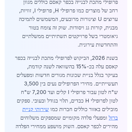
פרופילי מתכת לבנייה בכפר קאסם כוללים מגוון
רחב של מוצרים כמו פרופילי H, פרופילי I, זוויות,
ערוצים U וצינורות מרובעים, המשמשים לתמיכה
מבנית, קורות גג ויסודות. שוק זה צומח בטור
גיאומטרי בשל פרויקטים תשתיתיים ממשלתיים
והתחדשות עירונית.
בשנת 2026, הביקוש לפרופילי מתכת לבנייה בכפר
קאסם עלה בכ-15% בהשוואה לשנה קודמת,
בעיקר בגלל בניית שכונות מגורים חדשות ומפעלים
תעשייתיים. מחירי הפרופילים נעים בין 3,500
ש"ח לטון עבור פרופילי I קלים ועד 7,200 ש"ח
לטון לפרופילי H כבדים, תלוי בגודל ובעובי. ספקים
מובילים באזור כוללים חברות כמו
שירותי קניית
ברזל
ומפעלי פלדה מקומיים שמספקים משלוחים
מהירים לכפר קאסם. השוק מושפע ממחירי הפלדה