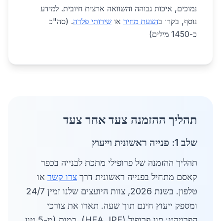
נמוכים, איכות גבוהה והשוואה ארצית חיובית. למידע
נוסף, בקרו ב
הצעת מחיר
או
שירותי פלדה
. (סה"כ
כ-1450 מילים)
תהליך ההזמנה צעד אחר צעד
שלב 1: פנייה ראשונית וייעוץ
תהליך ההזמנה של פרופילי מתכת לבנייה בכפר
קאסם מתחיל בפנייה ראשונית דרך
צרו קשר
או
טלפון. בשנת 2026, צוות היועצים שלנו זמין 24/7
ומספק ייעוץ חינם תוך שעה. תארו את צורכי
הפרויקט: סוג פרופיל (HEA, IPE), כמות (מ-5 טון