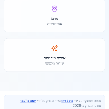
מרכז
אזור שירות
איכות מובטחת
שירות מקצועי
נכתב ותוחקר על ידי
מיכל רוזן
נערך ונבדק על ידי
יואב בן־עמי
עודכן ונבדק ב-2026