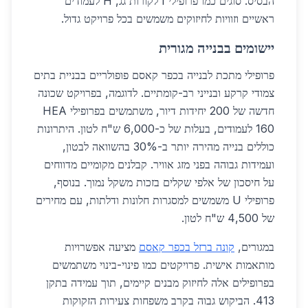
הבסיס. סוגים כמו פרופילי I לקורות גג, H לעמודים
ראשיים וזוויות לחיזוקים משמשים בכל פרויקט גדול.
יישומים בבנייה מגורית
פרופילי מתכת לבנייה בכפר קאסם פופולריים בבניית בתים
צמודי קרקע ובנייני רב-קומתיים. לדוגמה, בפרויקט שכונה
חדשה של 200 יחידות דיור, משתמשים בפרופילי HEA
160 לעמודים, בעלות של כ-6,000 ש"ח לטון. היתרונות
כוללים בנייה מהירה יותר ב-30% בהשוואה לבטון,
ועמידות גבוהה בפני מזג אוויר. קבלנים מקומיים מדווחים
על חיסכון של אלפי שקלים בזכות משקל נמוך. בנוסף,
פרופילי U משמשים למסגרות חלונות ודלתות, עם מחירים
של 4,500 ש"ח לטון.
במגורים,
קונה ברזל בכפר קאסם
מציעה אפשרויות
מותאמות אישית. פרויקטים כמו פינוי-בינוי משתמשים
בפרופילים אלה לחיזוק מבנים קיימים, תוך עמידה בתקן
413. הביקוש גבוה בקרב משפחות צעירות הזקוקות