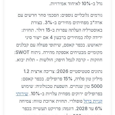
גדל ב-10% לאיחוד אמירויות.
גורמים גלובליים נוספים: הסכמי סחר חדשים עם
ארה"ב מפחיתים מחירים ב-3%. בצורת
באוסטרליה העלתה עפרות ב-15 דולר. תחזית:
ירידה קלה במחירים ברבעון 4 אם ייצור סיני
יתאושש. בכפר קאסם, שיתופי פעולה עם קבלנים
מקומיים מבטיחים אספקה מהירה. ניתוח SWOT:
חוזקות - קרבה לנמל חיפה; חולשות - תלות יבוא.
נתונים סטטיסטיים 2026: צריכה ארצית 1.2
מיליון טון פלדה, 15% פרופילים. בכפר קאסם:
5000 טון שנתיים. השפעת טכנולוגיה: שימוש
בפרופילים ירוקים מפחית עלויות ב-10%.
שירותי
קניית ברזל
פופולרי. תחזית ארוכת טווח: צמיחה
6% עד 2028. דוגמה: פרויקט תעשייה בכפר