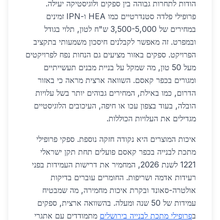
הודות לתחרות גבוהה בין ספקים ולוגיסטיקה יעילה.
פרופילי פלדה סטנדרטיים כמו HEA ו-IPN זמינים
במחירים של 3,500-5,000 ש"ח לטון, תלוי בגודל
ובמפרט. זה מאפשר לקבלנים חיסכון משמעותי בתקציב
הפרויקט. ספקים באזור מציעים גם הנחות נפח לפרויקטים
מעל 50 טון, מה שמקל על בניית מבנים תעשייתיים
ומגורים בכפר קאסם. השוואה ארצית מראה כי באזור
הדרום, כמו באילת, המחירים גבוהים יותר בשל עלויות
הובלה, בעוד בצפון עכו או חיפה, העיכובים הלוגיסטיים
מגדילים את העלויות הכוללות.
איכות המוצרים היא נקודה חזקה נוספת. ספקי פרופילי
מתכת לבנייה בכפר קאסם פועלים תחת תקן ישראלי
1221 לשנת 2026, המחמיר את דרישות העמידות בפני
רעידות אדמה ושריפות. החומרים עוברים בדיקות
אולטרה-סאונד ובקרת איכות מחמירה, מה שמבטיח
עמידות של 50 שנה ומעלה. בהשוואה ארצית, ספקים
ב
פרופילי מתכת לבנייה בירושלים
מתמודדים עם אתגרי