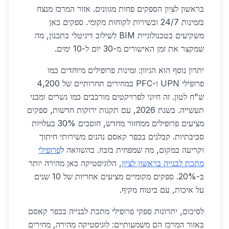
בראשון לציון הספקים פחות מגוונים. אזור המרכז מנצח
בזמינות 24/7 ובשירות לקוחות מקומי. ספקים כאן
משקיעים בטכנולוגיית BIM לשילוב דיגיטלי בתכנון, מה
שמקצר את זמן האישורים מ-30 יום ל-10 ימים.
יתרון נוסף הוא הגיוון: זמינות פרופילים מיוחדים כמו
פרופילי UPN ו-PFC במחירים תחרותיים של 4,200
ש"ח לטון. זה חיוני לפרויקטים מורכבים כמו גשרים ומבני
תעשייה. בשנת 2026, עם תקנות ירוקות חדשות, ספקים
מציעים פרופילים ממחזור מחדש, חוסכים 30% בעלויות
סביבתיות. קבלנים בכפר קאסם נהנים משירותי חיתוך
וקריעה במקום, מה שמפחית בזבוז. בהשוואה ל
פרופילי
מתכת לבנייה בראשון לציון
, הלוגיסטיקה כאן מהירה יותר
ב-20%. ספקים מקומיים מציעים אחריות של 10 שנים
על איכות, עם ביטוח מקיף.
לסיכום, יתרונות ספקי פרופילי מתכת לבנייה בכפר קאסם
באזור המרכז הם משמעותיים: לוגיסטיקה מהירה, מחירים