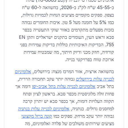
אלומיניום סטנדרטי לבנייה (קטע 6063-T6) עולה
כ-45-55 ש"ח לק"ג ב-2026, בהשוואה ל-60 ש"ח
בצפון. ספקים מקומיים מציעים הנחות לכמויות גדולות,
כמו 5% על הזמנה מעל 5 טון. איכות החומרים גבוהה
בזכות מפעלים מתקדמים באזור שוקי התעשייה בכפר
סבא וראש העין, העומדים בתקנים ישראליים ותקן EN
755. הבדיקות האיכותיות כוללות בדיקות עמידות בפני
קורוזיה, חוזק מכני ודיוק חיתוך, מה שמבטיח עמידות
ארוכת טווח בפרויקטי בנייה.
בהשוואה ארצית, אזור המרכז מנצח: בירושלים,
אלומיניום
לבנייה עלות בירושלים
גבוהה יותר עקב תחבורה הררית,
בתל אביב
אלומיניום לבנייה עלות בתל אביב-יפו
דומה אך
פחות זולה מלוגיסטית מכפר סבא. בראשון לציון ופתח
תקווה העלויות דומות, אך בכפר סבא יש יתרון קרבה
למחסנים גדולים. בנתניה,
אלומיניום לבנייה עלות בנתניה
גבוהה יותר עקב מרחק. ספקים כמו
קונה ברזל מקצועי
מציעים שירותים משולבים של פלדה ואלומיניום, מה