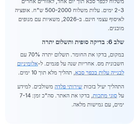
משלוח לכפר סבא תוך יום אחד, לאזורים אחרים
2-3 ימים. עלות משלוח 500-2000 ש"ח. אופציה
לאיסוף עצמי חינם. ב-2026, משאיות עם מנופים
מובנים.
שלב 6: בדיקה סופית ותשלום יתרה
במקום, בדקו את החומר. תשלום יתרה 70% עם
חשבונית מס. אחריות שנה על פגמים. ל-
אלומיניום
לבנייה עלות בכפר סבא
, תהליך מלא תוך 10 ימים.
התהליך יעיל בזכות
שירותי פלדה
משולבים. למידע
על
סוגי מתכות
, בדקו את האתר. סה"כ זמן: 7-14
ימים, עם גמישות מלאה.