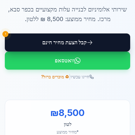
שירותי
אלומיניום לבנייה עלות
מקצועיים ב
כפר סבא
,
מרכז
. מחיר ממוצע:
8,500
₪ ל
לטון
.
!
קבל הצעת מחיר חינם
וואטסאפ
|
חייגו עכשיו
♻️ מוכרים ברזל?
₪
8,500
לטון
*מחיר ממוצע