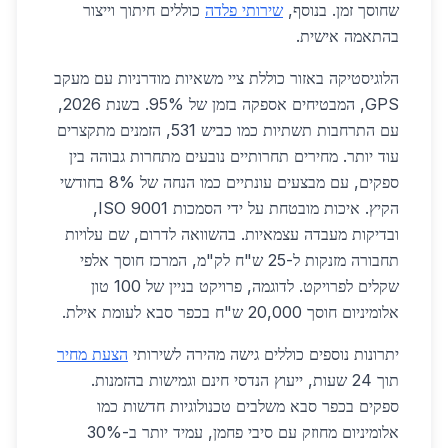
שחוסך זמן. בנוסף,
שירותי פלדה
כוללים חיתוך וייצור
בהתאמה אישית.
הלוגיסטיקה באזור כוללת ציי משאיות מודרניות עם מעקב
GPS, המבטיחים אספקה בזמן של 95%. בשנת 2026,
עם התרחבות תשתיות כמו כביש 531, הזמנים מתקצרים
עוד יותר. מחירים תחרותיים נובעים מתחרות גבוהה בין
ספקים, עם מבצעים עונתיים כמו הנחה של 8% בחודשי
הקיץ. איכות מובטחת על ידי הסמכות ISO 9001,
ובדיקות מעבדה עצמאיות. בהשוואה לדרום, שם עלויות
תחבורה מזנקות ל-25 ש"ח לק"מ, המרכז חוסך אלפי
שקלים לפרויקט. לדוגמה, פרויקט בניין של 100 טון
אלומיניום חוסך 20,000 ש"ח בכפר סבא לעומת אילת.
יתרונות נוספים כוללים גישה מהירה לשירותי
הצעת מחיר
תוך 24 שעות, ייעוץ הנדסי חינם וגמישות בהזמנות.
ספקים בכפר סבא משלבים טכנולוגיות חדשות כמו
אלומיניום מחוזק עם סיבי פחמן, עמיד יותר ב-30%