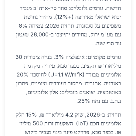
חדשות. גורמים גלובליים: סחר סין-ארה"ב מגביר
יבוא ישראלי מאירופה (+12%), מחירי נחושת
משפיעים על סגסוגות. תחזית 2026: צמיחה 8%
עם מע"מ ירוק, מחירים יתייצבו ב-28,000 ₪/טון
עד סוף שנה.
גורמים מקומיים: אינפלציה 3%, בנייה ציבורית 30
מיליארד ₪ תקציב. בכפר סבא, עירייה מקדמת
אלומיניום מבודד (U=1.1 W/m²K) לחיסכון 20%
באנרגיה. אתגרים: מחסור בעובדים מיומנים, פתרון
באוטומציה. יצואנים מובילים: אלון אלומיניום,
נ.ת.נ. עם נתח 25%.
תחזית: ב-2026, שוק 4.2 מיליארד ₪, 15% חלק
אלומיניום חכם (IoT). השקעות זרות 500 מיליון
₪. בכפר סבא, פרויקט פינוי בינוי מגביר ביקוש