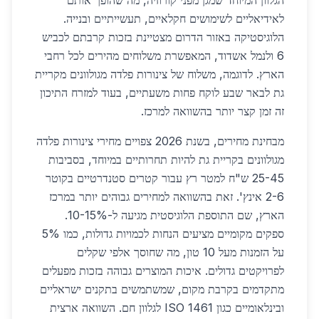
הגלוון המיוחד שמגן מפני קורוזיה, מה שהופך אותם
לאידיאליים לשימושים חקלאיים, תעשייתיים ובנייה.
הלוגיסטיקה באזור הדרום מצטיינת בזכות קרבתם לכביש
6 ולנמל אשדוד, המאפשרת משלוחים מהירים לכל רחבי
הארץ. לדוגמה, משלוח של צינורות פלדה מגולוונים מקריית
גת לבאר שבע לוקח פחות משעתיים, בעוד למזרח התיכון
זה זמן קצר יותר בהשוואה למרכז.
מבחינת מחירים, בשנת 2026 צפויים מחירי צינורות פלדה
מגולוונים בקריית גת להיות תחרותיים במיוחד, בסביבות
25-45 ש"ח למטר רץ עבור קטרים סטנדרטיים בקוטר
2-6 אינץ'. זאת בהשוואה למחירים גבוהים יותר במרכז
הארץ, שם התוספת הלוגיסטית מגיעה ל-10-15%.
ספקים מקומיים מציעים הנחות לכמויות גדולות, כמו 5%
על הזמנות מעל 10 טון, מה שחוסך אלפי שקלים
לפרויקטים גדולים. איכות המוצרים גבוהה בזכות מפעלים
מתקדמים בקרבת מקום, שמשתמשים בתקנים ישראליים
ובינלאומיים כגון ISO 1461 לגלוון חם. השוואה ארצית