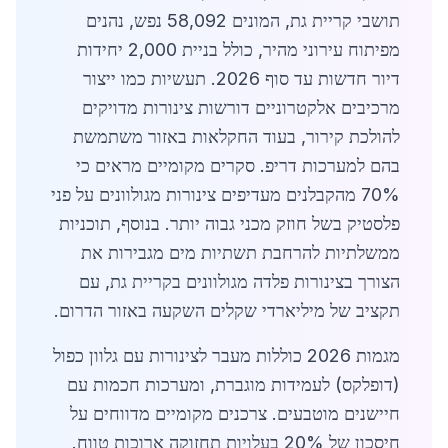
תושבי קריית גת, המונים 58,092 נפש, נהנים
מפיתוח עירוני מהיר, כולל בניית 2,000 יחידות
דיור חדשות עד סוף 2026. תעשיות כמו ייצור
מרכיבים אלקטרוניים דורשות צינורות מדויקים
להולכת קירור, בעוד החקלאות באזור משתמשת
בהם למערכות דריפ. סקרים מקומיים מראים כי
70% מהקבלנים מעדיפים צינורות מגולוונים על פני
פלסטיק בשל חוזק מכני גבוה יותר. בנוסף, תוכניות
ממשלתיות להרחבת תשתיות מים מגבירות את
הצורך בצינורות פלדה מגולוונים בקריית גת, עם
תקציב של מיליארדי שקלים השקעה באזור הדרום.
מגמות 2026 כוללות מעבר לצינורות עם גלוון כפול
(דופלקס) לעמידות מוגברת, ומערכות חכמות עם
חיישנים מוטבעים. צרכנים מקומיים מדווחים על
חיסכון של 20% בעלויות תחזוקה ארוכות טווח.