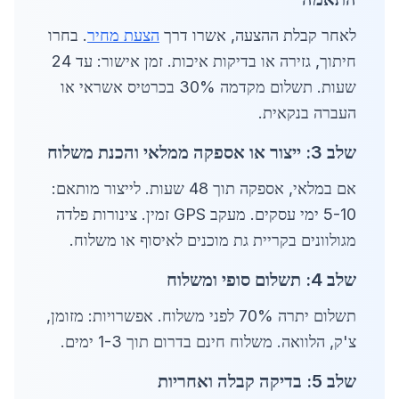
לאחר קבלת ההצעה, אשרו דרך
הצעת מחיר
. בחרו
חיתוך, גזירה או בדיקות איכות. זמן אישור: עד 24
שעות. תשלום מקדמה 30% בכרטיס אשראי או
העברה בנקאית.
שלב 3: ייצור או אספקה ממלאי והכנת משלוח
אם במלאי, אספקה תוך 48 שעות. לייצור מותאם:
5-10 ימי עסקים. מעקב GPS זמין. צינורות פלדה
מגולוונים בקריית גת מוכנים לאיסוף או משלוח.
שלב 4: תשלום סופי ומשלוח
תשלום יתרה 70% לפני משלוח. אפשרויות: מזומן,
צ'ק, הלוואה. משלוח חינם בדרום תוך 1-3 ימים.
שלב 5: בדיקה קבלה ואחריות