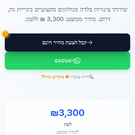
שירותי
צינורות פלדה מגולוונים
מקצועיים ב
קריית גת
,
דרום
. מחיר ממוצע:
3,300
₪ ל
לטון
.
!
קבל הצעת מחיר חינם
וואטסאפ
|
חייגו עכשיו
♻️ מוכרים ברזל?
₪
3,300
לטון
*מחיר ממוצע