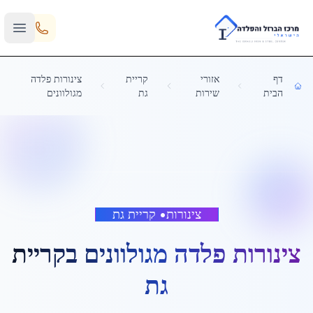
Skip to main content
דף
אזורי
קריית
צינורות פלדה
הבית
שירות
גת
מגולוונים
צינורות
•
קריית גת
צינורות פלדה מגולוונים
ב
קריית
גת