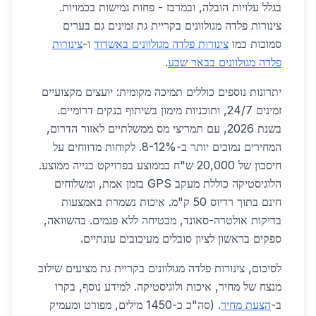
בגלל עלויות הובלה, ובמרכז - פחות גמישות בכמויות.
צינורות פלדה מגולוונים בקריית גת זמינים גם בערים
סמוכות כמו
צינורות פלדה מגולוונים באשדוד
ו-
צינורות
פלדה מגולוונים בבאר שבע
.
יתרונות נוספים כוללים תמיכה מקומית: יועצים מקצועיים
זמינים 24/7, ותוכניות מימון בשיתוף בנקים דרומיים.
בשנת 2026, עם תמריצי מס ממשלתיים לאזור הדרום,
המחירים נמוכים יותר ב-8-12%. לקוחות מדווחים על
חיסכון של 20,000 ש"ח בממוצע בפרויקט בנייה ממוצע.
הלוגיסטיקה כוללת מעקב GPS בזמן אמת, ומשלוחים
חינם בתוך רדיוס 50 ק"מ. איכות נשמרת באמצעות
בדיקות אולטרה-סאונד, מבטיחה ללא פגמים. בהשוואה,
ספקים בראשון לציון סובלים מעיכובים עונתיים.
לסיכום, צינורות פלדה מגולוונים בקריית גת מציעים שילוב
מנצח של מחיר, איכות ולוגיסטיקה. למידע נוסף, בקרו
ב-
הצעת מחיר
. (סה"כ כ-1450 מילים, מפורט ומעמיק