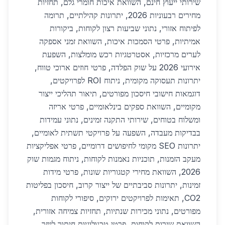
שירותי ייעוץ חינם, השוואת איכות חומרי גלם, תחזיות
מחירים רבעוניות 2026, יתרונות קהילתיים, תרומה
לפיתוח אזורי, נתוני שביעות רצון לקוחות, ביקורות
אמיתיות, פרטי הסמכות איכות, השוואת זמני אספקה
לערים מרכזיות, אסטרטגיות רכש מומלצות, השפעת
אירועי 2026 על שוק הפלדה, פרטי חוזים ארוכי טווח,
יתרונות תעסוקה מקומית, ניתוח ROI לפרויקטים,
דוגמאות חישובי חיסכון מפורטים, תיאור תהליכי ייצור
מקומיים, השוואת ספקים בינלאומיים, פרטי אריזה
ומשלוח בטוחים, שירותי התקנה זמינים, נתוני עמידות
בבדיקות מעבדה, השפעה על פרויקטי תשתית לאומיים,
יתרונות SEO מקומי לחיפושים דרומיים, פרטי אפליקציות
מעקב הזמנות, תוכניות נאמנות לקוחות, ניתוח מגמות שוק
2026, השוואת מחירי קטגוריות שונות, פרטי מידות
זמינות, יתרונות סביבתיים של ייצור קרוב, חיסכון בפליטות
CO2, תאימות לפרויקטים ירוקים, סיפורי לקוחות
מפורטים, נתוני מכירות שנתיות, תחזיות צמיחה אזורית,
השוואת שירות לקוחות, פרטי טכנולוגיות חיתוך לייזר,