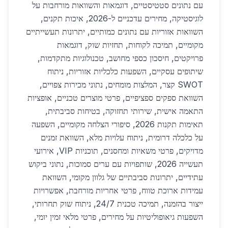
עם נתונים סטטיסטיים, דוגמאות והשוואות מורחבות על
לוגיסטיקה, מחירים עדכניים ל-2026, איכות תקנים,
השוואות אזוריות עם נתונים כמותיים, יתרונות תעשייתיים
מקומיים, תמיכה לקוחות, תחזיות שוק, דוגמאות
פרויקטים, חיסכון כספי מחושב, טכנולוגיות מתקדמות,
שיתופים עסקיים, השפעות כלכליות אזוריות, ניתוח
SWOT קצר, המלצות מומחים, נתוני מכירות צפויים,
השוואת ספקים ספציפיים, פרטי מוצרים טכניים, אופציות
התאמה אישית, שירותי תחזוקה, בטיחות סביבתית,
תאימות תקנות 2026, סיפורי הצלחה מקומיים, השפעה
על כלכלה דרומית, ניתוח עלויות מלא, השוואת זמנים
מדויקים, פרטי משאיות ומחסנים, תוכניות VIP, אירועי
תעשייה 2026, שותפויות עם ערים סמוכות, נתוני ביקוש
עתידיים, יתרונות סביבתיים של גלוון מקומי, השוואת
עמידות ארוכת טווח, פרטי אחריות מורחבת, אפשרויות
ייצור בהזמנה, תמיכה טכנית 24/7, ניתוח שוק תחרותי,
השפעות גיאופוליטיות על מחירים, פרטי מלאי זמין יומי,