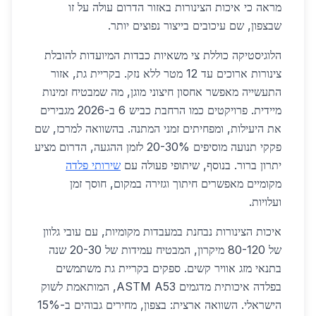
מראה כי איכות הצינורות באזור הדרום עולה על זו
שבצפון, שם עיכובים בייצור נפוצים יותר.
הלוגיסטיקה כוללת צי משאיות כבדות המיועדות להובלת
צינורות ארוכים עד 12 מטר ללא נזק. בקריית גת, אזור
התעשייה מאפשר אחסון חיצוני מוגן, מה שמבטיח זמינות
מיידית. פרויקטים כמו הרחבת כביש 6 ב-2026 מגבירים
את היעילות, ומפחיתים זמני המתנה. בהשוואה למרכז, שם
פקקי תנועה מוסיפים 20-30% לזמן ההגעה, הדרום מציע
יתרון ברור. בנוסף, שיתופי פעולה עם
שירותי פלדה
מקומיים מאפשרים חיתוך וגזירה במקום, חוסך זמן
ועלויות.
איכות הצינורות נבחנת במעבדות מקומיות, עם עובי גלוון
של 80-120 מיקרון, המבטיח עמידות של 20-30 שנה
בתנאי מזג אוויר קשים. ספקים בקריית גת משתמשים
בפלדה איכותית מדגמים ASTM A53, המותאמת לשוק
הישראלי. השוואה ארצית: בצפון, מחירים גבוהים ב-15%