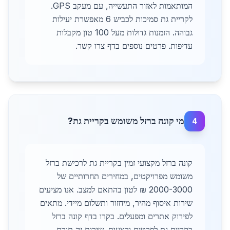
המותאמות לאזור התעשייה, עם מעקב GPS.
לקריית גת סמיכות לכביש 6 מאפשרת יעילות
גבוהה. הזמנות גדולות מעל 100 טון מקבלות
עדיפות. פרטים נוספים בדף צרו קשר.
מי קונה ברזל משומש בקריית גת?
4
קונה ברזל מקצועי זמין בקריית גת לרכישת ברזל
משומש מפרויקטים, במחירים תחרותיים של
2000-3000 ₪ לטון בהתאם למצב. אנו מציעים
שירות איסוף מהיר, מיחזור ותשלום מיידי. מתאים
לפירוק אתרים ומפעלים. בקרו בדף קונה ברזל
בקריית גת לפרטים והצעות. שירות זה תורם