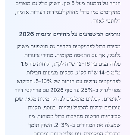
הנחה על הזמנות מעל 5 טון. השוק כולל גם מוצרים
מתקדמים כמו ברזל מחוזק לעמידות רעידות אדמה,
רלוונטי לאזור.
גורמים המשפיעים על מחירים ומגמות 2026
מכירת ברזל לפרויקטים בקריית גת מושפעת משוק
גלובלי, אך עם התאמה מקומית. מחירי צינורות
פלדה נעים בין 12-16 ש"ח לק"ג, ולוחות פח 1.5
מ"מ כ-14 ש"ח לק"ג. ספקים מציעים חבילות
לפרויקטים גדולים עם הנחות של 5-10%. הביקוש
צפוי לגדול ב-25% עד סוף 2026 עם פרויקטי דיור
לאומיים. קבלנים מומלצים לבדוק זמינות מלאי, שכן
עיכובים יכולים להכפיל עלויות. בנוסף, תקנות
סביבתיות חדשות מחייבות ברזל ממוחזר, מה
שמעלה את המחירים ב-2-3%. השוק תומך
בכלכלה המקומית, עם אלפי טונות נמכרות