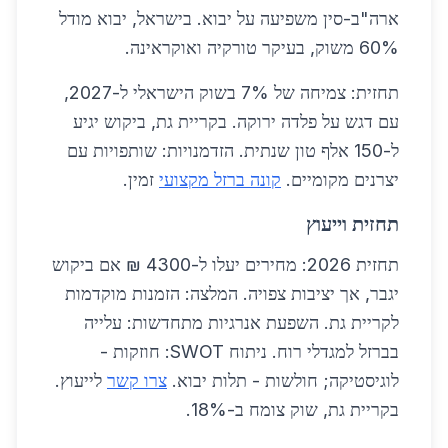
ארה"ב-סין משפיעה על יבוא. בישראל, יבוא מודל
60% משוק, בעיקר טורקיה ואוקראינה.
תחזית: צמיחה של 7% בשוק הישראלי ל-2027,
עם דגש על פלדה ירוקה. בקריית גת, ביקוש יגיע
ל-150 אלף טון שנתית. הזדמנויות: שותפויות עם
יצרנים מקומיים.
קונה ברזל מקצועי
זמין.
תחזית וייעוץ
תחזית 2026: מחירים יעלו ל-4300 ₪ אם ביקוש
יגבר, אך יציבות צפויה. המלצה: הזמנות מוקדמות
לקריית גת. השפעת אנרגיות מתחדשות: עלייה
בברזל למגדלי רוח. ניתוח SWOT: חוזקות -
לוגיסטיקה; חולשות - תלות יבוא.
צרו קשר
לייעוץ.
בקריית גת, שוק צומח ב-18%.