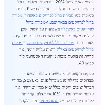
נרשמה עלייה של 20% בפרויקטי תשתית, כולל
כבישים חדשים ומחלפים בסמוך לכביש 6. ערים
סמוכות כמו
מכירת ברזל לפרויקים באשדוד
,
מכירת
ברזל לפרויקטים בבאר שבע
ו-
מכירת ברזל
לפרויקטים באשקלון
משפיעות על השוק, שכן
קבלנים מקומיים רוכשים לעיתים קרובות מספקים
אזוריים. גם
מכירת ברזל לפרויקטים ברהט
ו-
מכירת
ברזל לפרויקטים באילת
רואות עלייה דומה, אך
קריית גת בולטת בזכות מיקומה האסטרטגי ליד
כביש 40.
ספקים מקצועיים מדגישים חשיבות רכישה
מבדוקים כדי להימנע מברזל פגום. ב-2026, מחירי
הברזל יציבים יחסית בגלל יבוא מסין וטורקיה, אך
עלויות הובלה עלו ב-10% עקב דלק יקר יותר.
לקוחות יכולים להגיש
הצעת מחיר
חינם ולקבל