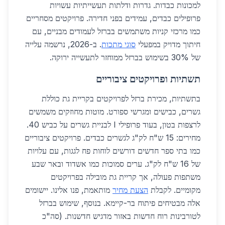
למכונות כבדות. גדרות ודלתות תעשייתיות עשויות
פרופילים כבדים, עמידים בפני חדירה. פרויקטים מסחריים
כמו מרכזי קניות משתמשים בברזל לעמודים מבניים, עם
חיתוך מדויק במפעלי
סוגי מתכות
. ב-2026, נרשמה עלייה
של 30% בשימוש בברזל ממוחזר לתעשייה ירוקה.
תשתיות ופרויקטים ציבוריים
בתשתיות, מכירת ברזל לפרויקטים בקריית גת כוללת
גשרים, כבישים ומגרשי ספורט. מוטות מחוזקים משמשים
לרצפות בטון, בעוד פרופילי I לבניית גשרים על כביש 40.
מחירים: 15 ש"ח לק"ג לגשרים כבדים. פרויקטים ציבוריים
כמו בתי ספר חדשים דורשים לוחות פח לגגות, עם עלויות
של 16 ש"ח לק"ג. ערים סמוכות כמו אשדוד ובאר שבע
משתפות פעולה, אך קריית גת מובילה בפרויקטים
מקומיים. לקבלת
הצעת מחיר
מותאמת, פנו אלינו. יישומים
אלה מבטיחים פיתוח בר-קיימא. בנוסף, שימוש בברזל
לטורבינות רוח חדשות באזור מדגיש חדשנות. (סה"כ