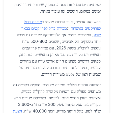
שמתמודדים עם לחות גבוהה. בנוסף, שירותי חיתוך וגיהוץ
זמינים במקום, חוסכים זמן עיבוד באתר.
בהשוואה ארצית, אזור הדרום מנצח: ב
מכירת ברזל
לפרויקטים באשדוד
וב
מכירת ברזל לפרויקטים בבאר
שבע
, המחירים דומים אך הלוגיסטיקה לקריית גת טובה
יותר מספקים תל אביביים, שגובים 500-800 ש"ח
נוספים להובלה. בשנת 2026, עם צמיחת פרויקטים
תעשייתיים בקריית גת כמו פארק התעשייה המתרחב,
ספקים דרומיים מציעים חוזים ארוכי טווח עם מחירים
קבועים, בניגוד לתנודתיות במרכז. קבלנים מדווחים על
שביעות רצון של 95% משירות הדרום.
יתרונות נוספים כוללים תמיכה מקומית: ספקים בקריית גת
משתפים פעולה עם רשויות מקומיות להקלות בבנייה,
ומציעים ייעוץ הנדסי חינם. לדוגמה, בפרויקט מגורים חדש
בקריית גת, ספק מקומי סיפק 300 טון ברזל ב-3,600
ש"ח לטון, כולל חיתוך מדויק, חסך 40,000 ש"ח.
הצעת