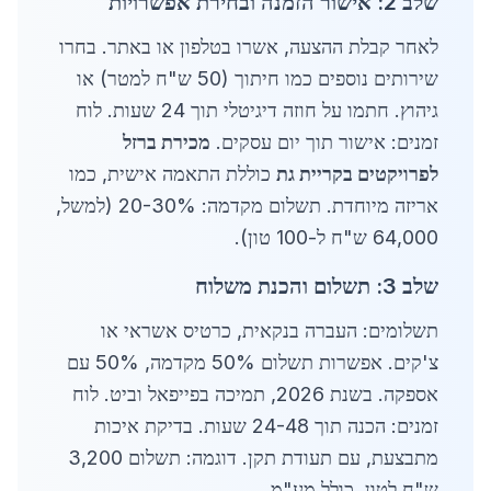
שלב 2: אישור הזמנה ובחירת אפשרויות
לאחר קבלת ההצעה, אשרו בטלפון או באתר. בחרו
שירותים נוספים כמו חיתוך (50 ש"ח למטר) או
גיהוץ. חתמו על חוזה דיגיטלי תוך 24 שעות. לוח
זמנים: אישור תוך יום עסקים.
מכירת ברזל
לפרויקטים בקריית גת
כוללת התאמה אישית, כמו
אריזה מיוחדת. תשלום מקדמה: 20-30% (למשל,
64,000 ש"ח ל-100 טון).
שלב 3: תשלום והכנת משלוח
תשלומים: העברה בנקאית, כרטיס אשראי או
צ'קים. אפשרות תשלום 50% מקדמה, 50% עם
אספקה. בשנת 2026, תמיכה בפייפאל וביט. לוח
זמנים: הכנה תוך 24-48 שעות. בדיקת איכות
מתבצעת, עם תעודת תקן. דוגמה: תשלום 3,200
ש"ח לטון, כולל מע"מ.