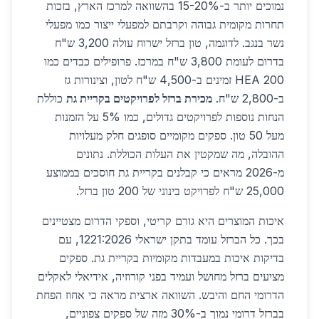
נמוכים יותר ב-15-20% בהשוואה למרכז הארץ, בזכות
תחרות מקומית גבוהה וקרבתם למפעלי ייצור כמו מפעלי
נשר בנגב. לדוגמה, טון ברזל ישרוח עולה 3,200 ש"ח
בדרום לעומת 3,800 ש"ח במרכז. פרופילים כבדים כמו
HEA 200 זמינים ב-4,500 ש"ח לטון, וצינורות גז
ב-2,800 ש"ח.
מכירת ברזל לפרויקטים בקריית גת
כוללת
הנחות נוספות לפרויקטים גדולים, כמו 5% על הזמנות
מעל 50 טון. ספקים מקומיים סופגים חלק מעלויות
ההובלה, מה שמקטין את העלות הכוללת. נתונים
מ-2026 מראים כי קבלנים בקריית גת חוסכים בממוצע
25,000 ש"ח לפרויקט בינוני של 200 טון ברזל.
איכות המוצרים היא גורם קריטי, וספקי הדרום מצטיינים
בכך. כל הברזל עומד בתקן ישראלי 1221:2026, עם
בדיקות איכות במעבדות מקומיות בקריית גת. ספקים
מציעים ברזל מחושל ועמיד בפני קורוזיה, אידיאלי לאקלים
הדרומי החם והיבש. השוואה ארצית מראה כי אחוז הפחת
בברזל דרומי נמוך ב-30% מזה של ספקים צפוניים,