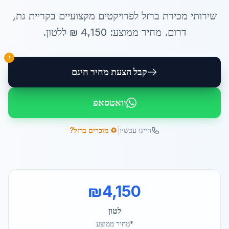
שירותי
מכירת ברזל לפרויקטים
מקצועיים ב
קריית גת
,
דרום
. מחיר ממוצע:
4,150
₪ ל
לטון
.
!
קבל הצעת מחיר חינם
וואטסאפ
|
חייגו עכשיו
♻️ מוכרים ברזל?
₪
4,150
לטון
*מחיר ממוצע