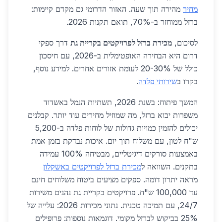
מחיר
מהירה תוך שעה. האזור הדרומי גם מקדם קיימות:
ברזל ממוחזר ב-70%, תואם תקנות 2026.
לסיכום,
מכירת ברזל לפרויקטים בקריית גת
דרך ספקי
דרום היא הבחירה האופטימלית ב-2026, עם חיסכון
כולל של 20-30% לעומת אזורים אחרים. למידע נוסף,
בקרו ב
שירותי פלדה
.
המשך פיתוח: בשנת 2026, תשתיות הנמל באשדוד
משפרות יבוא ברזל, מה שמוזיל מחירים עוד יותר. קבלנים
יכולים להזמין כמויות גדולות של לוחות פלדה ב-5,200
ש"ח לטון, עם משלוח תוך יום. איכות נבדקת בזמן אמת
באמצעות סורקים דיגיטליים, מבטיחה 100% עמידה
בתקנים. השוואה ל
מכירת ברזל לפרויקטים באשקלון
מראה יתרון דומה. ספקים מציעים ביטוח משלוחים חינם
עד 100,000 ש"ח. פרויקטים בקריית גת נהנים משירות
24/7, עם תמיכה טכנית. נתוני מכירות 2026: עלייה של
25% בביקוש לברזל מקומי. דוגמאות נוספות: פרופילים