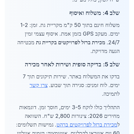
שלב 4: משלוח ואיסוף
משלוח חינם בתוך 50 ק"מ מקריית גת. זמן: 1-2
ימים. מעקב GPS בזמן אמת. איסוף עצמי זמין
24/7.
מכירת ברזל לפרויקטים בקריית גת
מבטיחה
הגעה מדויקת.
שלב 5: בדיקה סופית ושירות לאחר מכירה
בדקו את המשלוח באתר. שירות תיקונים תוך 7
ימים. לוח זמנים: סגירה תוך שבוע.
צרו קשר
לתמיכה.
התהליך כולו לוקח 3-5 ימים, חוסך זמן. דוגמאות
מחירים 2026: צינורות 2,800 ש"ח. השוואה
ל
מכירת ברזל לפרויקטים ברהט
. גמישות תשלומים:
60 יום אשראי לקבלנים. אוטומציה: הזמנה אונליין.