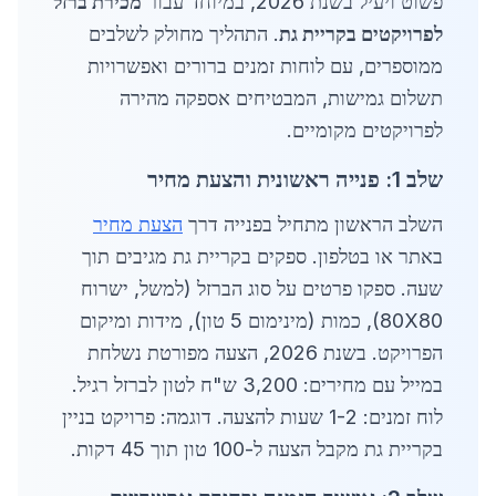
פשוט ויעיל בשנת 2026, במיוחד עבור
מכירת ברזל
לפרויקטים בקריית גת
. התהליך מחולק לשלבים
ממוספרים, עם לוחות זמנים ברורים ואפשרויות
תשלום גמישות, המבטיחים אספקה מהירה
לפרויקטים מקומיים.
שלב 1: פנייה ראשונית והצעת מחיר
השלב הראשון מתחיל בפנייה דרך
הצעת מחיר
באתר או בטלפון. ספקים בקריית גת מגיבים תוך
שעה. ספקו פרטים על סוג הברזל (למשל, ישרוח
80X80), כמות (מינימום 5 טון), מידות ומיקום
הפרויקט. בשנת 2026, הצעה מפורטת נשלחת
במייל עם מחירים: 3,200 ש"ח לטון לברזל רגיל.
לוח זמנים: 1-2 שעות להצעה. דוגמה: פרויקט בניין
בקריית גת מקבל הצעה ל-100 טון תוך 45 דקות.