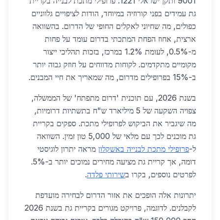
9001 ותקן ישראלי 1221. פרופילי מתכת לבנייה בקריית
גת עמידים בפני קורוזיה במיוחד, הודות לציפויים גלווניים
כפולים, מה שחיוני לאקלים החופי של הדרום. בהשוואה
ארצית, אחוז הפחת המתכתי בדרום עומד על פחות
מ-0.5%, לעומת 1.2% במרכז, בזכות תהליכי ייצור
מקומיים מתקדמים. לקוחות מדווחים על חוזק גבוה יותר
ב-15% בפרופילים מדרום, מה שמאריך את חיי המבנים.
בשנת 2026, עם תוכנית 'דרום מתפתח' של הממשלה,
צפויה השקעה של 5 מיליארד ש"ח בתשתיות דרומיות,
מה שיגביר את הביקוש לפרופילי מתכת. ספקים בקריית
גת מוכנים לכך עם מלאי של 5,000 טון זמין. השוואה
ל-
פרופילי מתכת לבנייה באשקלון
מראה יתרון לוגיסטי
דומה, אך קריית גת מציעה מחירים נמוכים יותר ב-5%.
לפרטים נוספים, בקרו ב
שירותי פלדה
.
יתרונות אלה הופכים את אזור הדרום לבחירה מועדפת
לקבלנים. לדוגמה, פרויקט מגורים בקריית גת בשנת 2026