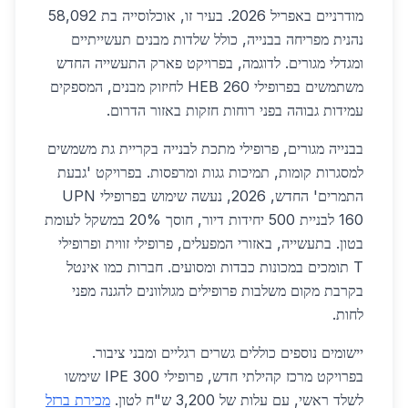
מודרניים באפריל 2026. בעיר זו, אוכלוסייה בת 58,092
נהנית מפריחה בבנייה, כולל שלדות מבנים תעשייתיים
ומגדלי מגורים. לדוגמה, בפרויקט פארק התעשייה החדש
משתמשים בפרופילי HEB 260 לחיזוק מבנים, המספקים
עמידות גבוהה בפני רוחות חזקות באזור הדרום.
בבנייה מגורים, פרופילי מתכת לבנייה בקריית גת משמשים
למסגרות קומות, תמיכות גגות ומרפסות. בפרויקט 'גבעת
התמרים' החדש, 2026, נעשה שימוש בפרופילי UPN
160 לבניית 500 יחידות דיור, חוסך 20% במשקל לעומת
בטון. בתעשייה, באזורי המפעלים, פרופילי זווית ופרופילי
T תומכים במכונות כבדות ומסועים. חברות כמו אינטל
בקרבת מקום משלבות פרופילים מגולוונים להגנה מפני
לחות.
יישומים נוספים כוללים גשרים רגליים ומבני ציבור.
בפרויקט מרכז קהילתי חדש, פרופילי IPE 300 שימשו
לשלד ראשי, עם עלות של 3,200 ש"ח לטון.
מכירת ברזל