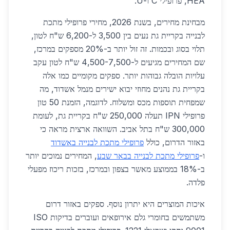
HEA, פרופילי C ו-U.
מבחינת מחירים, בשנת 2026, מחירי פרופילי מתכת
לבנייה בקריית גת נעים בין 3,500 ל-6,200 ש"ח לטון,
תלוי בסוג ובכמות. זה זול יותר ב-20% מספקים במרכז,
שם המחירים מגיעים ל-4,500-7,500 ש"ח לטון עקב
עלויות הובלה גבוהות יותר. ספקים מקומיים כמו אלה
בקריית גת נהנים מחוזי יבוא ישירים מנמל אשדוד, מה
שמפחית תוספות מכס ומשלוח. לדוגמה, הזמנת 50 טון
פרופילי IPN תעלה 250,000 ש"ח בקריית גת, לעומת
300,000 ש"ח בתל אביב. השוואה ארצית מראה כי
באזור הדרום, כולל
פרופילי מתכת לבנייה באשדוד
ו-
פרופילי מתכת לבנייה בבאר שבע
, המחירים נמוכים יותר
ב-18% בממוצע מאשר בצפון ובמרכז, בזכות ריכוז מפעלי
פלדה.
איכות המוצרים היא יתרון נוסף. ספקים באזור דרום
משתמשים בחומרי גלם אירופאים ועוברים בדיקות ISO