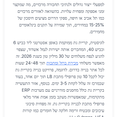
למפעלי ייצור גדולים ולנתיבי תחבורה מרכזיים, מה שמקצר
זמני אספקה ומפחית עלויות. בהשוואה לאזורים מרכזיים
כמו תל אביב או חיפה, ספקי הדרום מציעים חיסכון של
15-25% במחירים, תוך שמירה על תקנים בינלאומיים
מחמירים.
לוגיסטית, קריית גת ממוקמת באופן אסטרטגי ליד כביש 6
וכביש 40, המחברים אותה ישירות לנמל אשדוד, שצפוי
להגיע לנפח משלוחים של 30 מיליון טון בשנת 2026. זה
מאפשר משלוחי
מכירת ברזל ומתכות
תוך 24-48 שעות
לכל אתר בנייה בדרום. לדוגמה, פרויקט בנייה בקריית גת
יכול לקבל 10 טון פרופילי מתכת LB תוך יום אחד, בעוד
שבמרכז זה עלול לקחת 3-5 ימים. בנוסף, אזור התעשייה
בקריית גת כולל מחסנים מודרניים עם מערכות ERP
מתקדמות, שמאפשרות מעקב בזמן אמת אחר מלאי
פרופילי מתכת לבנייה בקריית גת. זה מפחית סיכוני
עיכובים ומבטיח זרימה חלקה של חומרים כמו קורות