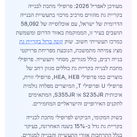
מעודכן לאפריל 2026: פרופילי מתכת לבנייה
בקריית גת מהווים מרכיב מרכזי בתעשיית הבנייה
הדרומית של ישראל, עם אוכלוסייה של 58,092
תושבים בעיר זו, הממוקמת באזור הדרום ומשמשת
כמרכז תעשייתי חשוב. שוק
קונה ברזל בקריית גת
מציג צמיחה מתמשכת, הנובעת מפריחת פרויקטי
בנייה רבים, כולל מגורים, מסחר ותעשייה. פרופילי
מתכת לבנייה בקריית גת כוללים מגוון רחב של
מוצרים כמו פרופילי HEA, HEB, פרופילי זווית,
פרופילי U ופרופילי T, המיוצרים מפלדה גולמית
איכותית S235JR או S355JR, המתאימים
לתקנים האירופיים והישראליים המחמירים.
בשוק המקומי, הביקוש לפרופילי מתכת לבנייה
בקריית גת גדל ב-15% בשנה האחרונה, בעיקר
בגלל התרחבות אזורי התעשייה והבנייה למגורים.