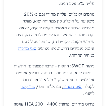
עלייה 5% עקב חגים.
גורמים גלובליים: עליית מחירי נפט ב-20%
משפיעה על הובלה. סין מפחיתה יצוא, מעלה
מחירים. אירופה מאמצת תקנים ירוקים, יוצאת
יקרה יותר. בישראל, תמריצי מס לבנייה מקדמים
שימוש מקומי. בקריית גת, שיתופי פעולה עם
אינטל מגבירים דרישה. אנו מציעים
סוגי מתכות
במחיר תחרותי.
ניתוח SWOT: חוזקות - קרבה למפעלים; חולשות
- תלות יבוא; הזדמנויות - בנייה ציבורית; איומים -
אינפלציה. תחזית: שוק 2 מיליארד ₪ בדרום.
לקבלת
הצעת מחיר
, פנו אלינו. נוסף,
צרו קשר
לייעוץ.
פירוט מחירים: פרופיל HEA 200 - 4400 ₪/טון;