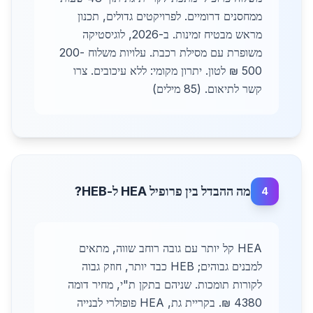
ממחסנים דרומיים. לפרויקטים גדולים, תכנון
מראש מבטיח זמינות. ב-2026, לוגיסטיקה
משופרת עם מסילת רכבת. עלויות משלוח 200-
500 ₪ לטון. יתרון מקומי: ללא עיכובים. צרו
קשר לתיאום. (85 מילים)
מה ההבדל בין פרופיל HEA ל-HEB?
4
HEA קל יותר עם גובה רוחב שווה, מתאים
למבנים גבוהים; HEB כבד יותר, חוזק גבוה
לקורות תומכות. שניהם בתקן ת"י, מחיר דומה
4380 ₪. בקריית גת, HEA פופולרי לבנייה