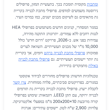
ומתכות
מקומית תומכת בכך. בתעשיית המזון, פרופילים
נירוסטה משמשים למדפים. פרופילי מתכת לבנייה בקריית
גת מתאימים גם לשיקום מבנים ישנים, כמו במרכז העיר.
במגזר המסחרי, קניונים חדשים משתמשים בפרופילי HEA
לגגות רחבים ללא עמודים. יתרונות: התקנה מהירה,
עמידות בפני אש. ב-2026, פרויקט 'דרום חדש' כולל
10,000 מ"ר של מבנים תעשייתיים. השוואה לערים
סמוכות:
פרופילי מתכת לבנייה ברהט
דומים, אך בקריית
גת יותר יישומים תעשייתיים. גם
פרופילי מתכת לבנייה
באילת
מתמקדים בתיירות.
טכנולוגיות חדשות: פרופילים מחוררים לבידוד אקוסטי
במגורים. בפרויקטים סביבתיים, פלדה ממוחזרת.
צרו קשר
לקבלת ייעוץ. פרופילי מתכת לבנייה בקריית גת תורמים
לבנייה ירוקה, עם תקן LEED. דוגמאות: שימוש בפרופילי
קורה מרובעת 200x200x10 מ"מ במפעלי אלקטרוניקה.
עלויות: 2,900 ש"ח לטון. יישומים עתידיים: אנרגיה