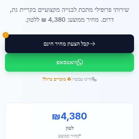
שירותי
פרופילי מתכת לבנייה
מקצועיים ב
קריית גת
,
דרום
. מחיר ממוצע:
4,380
₪ ל
לטון
.
!
קבל הצעת מחיר חינם
וואטסאפ
|
חייגו עכשיו
♻️ מוכרים ברזל?
₪
4,380
לטון
*מחיר ממוצע