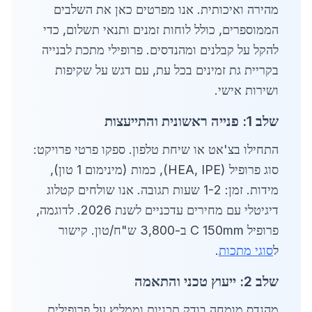
מהירה ואיכותית. אנו מפרטים כאן את השלבים
הממוספרים, כולל לוחות זמנים ותנאי תשלום, כדי
להקל על קבלנים ומהנדסים. פרופילי מתכת לבנייה
בקריית גת זמינים בכל עת, עם דגש על שקיפות
ושירות אישי.
שלב 1: פנייה ראשונית והתייעצות
התחילו בצ'אט או שיחת טלפון. ספקו פרטי פרויקט:
סוג פרופיל (HEA, IPE), כמות (מינימום 1 טון),
מידות. זמן: 1-2 שעות תגובה. אנו שולחים קטלוג
דיגיטלי עם מחירים עדכניים לשנת 2026. לדוגמה,
פרופיל C 150mm ב-3,800 ש"ח/טון. קישור
ל
סוגי מתכות
.
שלב 2: ייעוץ טכני והתאמה
מהנדס מומחה בודק תכניות וממליץ על פרופילים