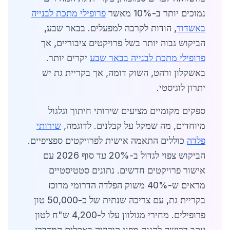
נמוכים יותר ב-10% מאשר
פרופילי מתכת לבנייה
באשדוד
, הודות לקרבה למפעלים. בבאר שבע,
הביקוש גבוה יותר בשל פרויקטים ציבוריים, אך
פרופילי מתכת לבנייה בבאר שבע
יקרים יותר.
באשקלון ורהט, השוק דומה, אך בקריית גת יש
יתרון לוגיסטי.
ספקים מקומיים מציעים שירותי חיתוך וגלגול
מיוחדים, מה שמקל על קבלנים. לדוגמה,
שירותי
פלדה
כוללים התאמה אישית לפרויקטים ספציפיים.
הביקוש צפוי לגדול ב-20% עד סוף 2026 עם
אישור פרויקטים חדשים. נתונים סטטיסטיים
מראים ש-40% משוק הפלדה הדרומי מרוכז
בקריית גת, עם צריכה שנתית של כ-50,000 טון
פרופילים. מחירי מגולוון עלו ל-4,200 ש"ח לטון
עקב דרישה להגנה מפני קורוזיה באקלים המדברי.