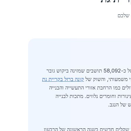
 שלכם
מעודכן לאפריל 2026: מתכות לבנייה בקריית גת ממשיכות להיות מרכיב מרכזי בפיתוח העיר, עם אוכלוסייה של כ-58,092 תושבים שמזינה ביקוש גובר
י משמעותי, והשוק של
קונה ברזל בקריית גת
ם גדולים כמו הרחבת אזורי התעשייה והבנייה
ורות וחומרים נלווים. מתכות לבנייה
 של הנגב.
ג תמונה אופטימית, עם מחזור עסקאות שנאמד בכ-200 מיליון שקלים חדשים בשנה הראשונה של הרבעון