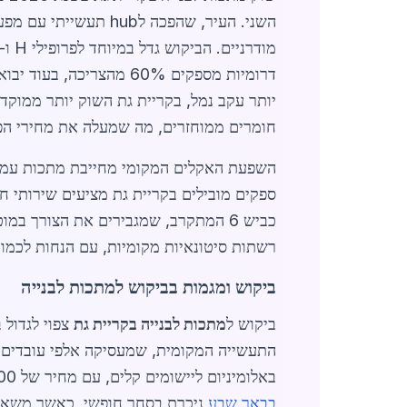
השני. העיר, שהפכה ל
דרומיות מספקים 60% מהצריכה, בעוד יבוא מסין וטורקיה מכסה את היתרה. בהשוואה לערים סמוכות, כמו
חומרים ממוחזרים, מה שמעלה את מחירי הפלדה הממוחזרת ל-0
רשתות סיטונאיות מקומיות, עם הנחות לכמויות מעל
ביקוש ומגמות בביקוש למתכות לבנייה
ביקוש ל
מתכות לבנייה בקריית גת
באלומיניום ליישומים קלים, עם מחיר של 28,000 שקלים לטון, גבוה יותר מפלדה אך חוסך 30% במשקל. השפעת ערים סמוכות כמו
בבאר שבע