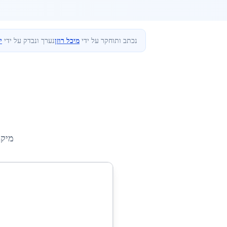
נכתב ותוחקר על ידי
מיכל רוזן
נערך ונבדק על ידי
י
מיקו