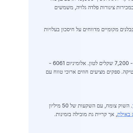
יר את הביקוש למתכות לבנייה בקריית גת עוד יותר. נתונים מלשכת המסחר מצביעים על עלייה של 12% במכירות צינורות פלדה גלויה, משמשים
יש לשערי חליפין, כאשר עליית הדולר ב-5% ברבעון הראשון של 2026 העלתה מחירי יבוא ב-7%. קבלנים מקומיים מדווחים על חיסכון בעלויות
מחירים נוכחיים: מוטות זיון 12 מ"מ - 4,900 שקלים לטון; פרופיל 100x100 - 6,800 שקלים; צינור 4 אינץ' - 7,200 שקלים לטון. אלומיניום 6061 -
יותר בקריית גת ב-5% בגלל לוגיסטיקה. ספקים מציעים חוזים ארוכי טווח עם
. השוק צומח, עם השקעות של 50 מיליון
 באילת
, אך קריית גת מובילה בזמינות.