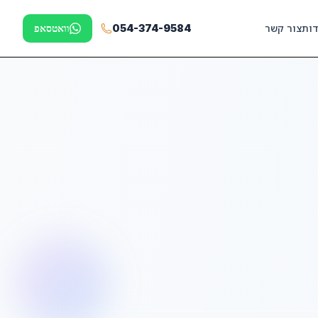
דות
צור קשר
054-374-9584
וואטסאפ