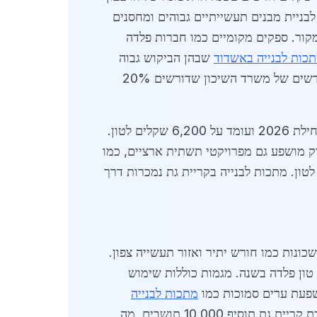
לבנייה לבניית מבנים תעשייתיים גבוהים ומחסנים
 5,200 ל-7,800 שקלים לטון, תלוי באיכות ובמקור. ספקים מקומיים כמו חברות פלדה
כות לבנייה באשדוד
שבהן הביקוש גבוה
יותר עקב נמל, בקריית גת השוק יותר ממוקד תעשייה. מגמות 2026 כוללות מעבר לפלדה ירוקה, עם תקנים חדשים של משרד השיכון שדורשים 20%
השפעת האקלים המקומי מחייבת מתכות עמידות בפני חלודה, כמו פלדה מגולוונת שמחירה עלה ב-8% מאז תחילת 2026 ועומד על 6,200 שקלים לטון.
ים שירותי חיתוך ומעבר מותאמים, מה שמקצר זמני אספקה ל-48 שעות. השוק מושפע גם מפרויקטי תשתית ארציים, כמו
רים את הצורך במוטות זיון בקוטר 12-20 מ"מ, במחירים של 4,800-5,500 שקלים לטון. מתכות לבנייה בקריית גת נמכרות דרך
בגלל 5,000 יחידות דיור חדשות בשכונות כמו חורש יתיר ואזור תעשייה צפון.
התעשייה המקומית, שמעסיקה אלפי עובדים, בונה מחסנים חדשים בשטח 200,000 מ"ר, הדורשים 50,000 טון פלדה בשנה. מגמות כוללות שימוש
מתכות לבנייה
ניכרת בסחר חופשי, כאשר משאיות מביאות סחורות יומיומית. ב-2026, תוכנית ממשלתית להרחבת קריית גת תוסיף 10,000 תושבים, מה