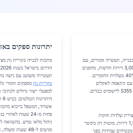
יתרונות ספקים באזו
נייה, תעשייה ומגורים, עם
מתכות לבנייה בקריית גת מצי
דגש על פרויקטים מ-2026. העיר רואה בנייה של 3,000 דירות חדשות, מחסנים
ה
תעשייתיים ומבני ציבור, כאשר פלדה וברזל מהווים 40% מעלויות החומרים.
תעשייתי משגשג עם גישה נו
, עם התאמה לאקלים
בקריית גת
מספקים חומרי גלם
.
למפעלי ייצור גדולים ולנתיבי
אשדוד, המטפל בייבוא מתכות 
פחות מ-24 שעות לא
צירת שלדות חזקות
ניהול מלאי גמיש. בהשוואה ל
בפרויקטים כמו שכונת גן יבנה החדשה, שכוללת 1,500 דירות. מוטות זיון בקוטר
מגיעים ל-48 שעות ומעלה, הדרום חוסך עד 30% בעלויות לוגיסטיות.
יר 5,100 שקלים לטון, מבטיחים עמידות בפני