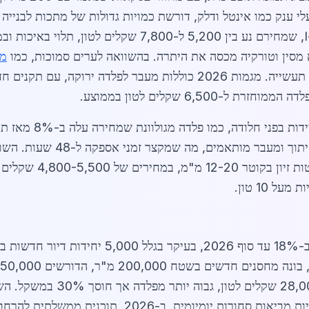
hub תעשייתי עם מפעלי ענק כמו אינטל ודלק, דורשת כמויות גדולות של מתכות 
מודרניים. הביקוש גדל במיוחד לפרופילי H ו-I, שמחירם נע בין
מת
6,50 שקלים לטון בממוצע.
ספקים מובילים בקריית גת מציע
כביש 6 המתקרב, שמגבי
 10 טון.
צפוי לגדול ב-18% עד סוף 2026, בעיקר 