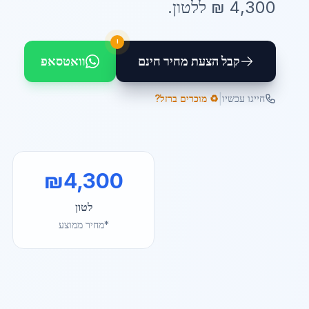
4,300
₪ ל
לטון
.
!
קבל הצעת מחיר חינם
וואטסאפ
|
חייגו עכשיו
♻️ מוכרים ברזל?
₪
4,300
לטון
*מחיר ממוצע