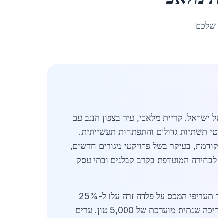
 שלכם
ל ישראל. קריית מלאכי, עיר בצפון הנגב עם
ים, חווה צמיחה משמעותית בשנים האחרונות, במיוחד בשנת 2026, עם פרויקטי תשתיות גדולים והתפתחות תעשייתית.
 את המגמות הלאומיות, כאשר הביקוש גדל ב-15% בהשוואה לשנה קודמת, בעיקר בשל פרויקטי מגורים חדשים,
פך לבחירה המועדפת בקרב קבלנים ובתי עסק
שוק הברזל המגולוון בישראל בשנת 2026 מושפע מגורמים גלובליים ומקומיים כאחד. יבוא מפחית מחירים, אך תעריפי המכס על פלדה זרה עלו ל-25%
כדי להגן על התעשייה המקומית. בקריית מלאכי, הביקוש לשימושים חקלאיים ותעשייתיים גבוה במיוחד, עם צריכה שנתית מוערכת של 5,000 טון. ערים