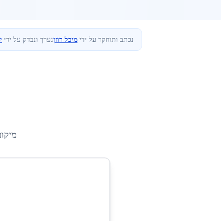
נכתב ותוחקר על ידי
מיכל רוזן
נערך ונבדק על ידי
י
מיקו