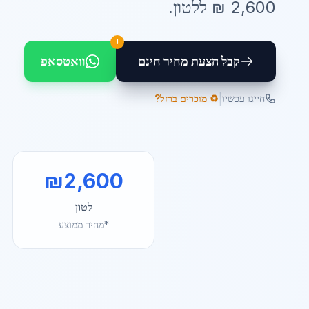
2,600
₪ ל
לטון
.
!
קבל הצעת מחיר חינם
וואטסאפ
|
חייגו עכשיו
♻️ מוכרים ברזל?
₪
2,600
לטון
*מחיר ממוצע