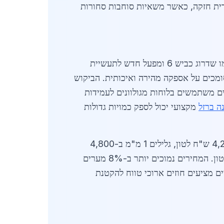
ת חזקה, כאשר משאיות סוחבות סחורות
בשנת 2026 צפוי להגיע לשיאים חדשים, מונע מפרויקטים ממשלתיים כמו שדרוג כביש 6 ומפעל חדש לתעשיית
ומכים על אספקה מהירה ואיכותית. הביקוש
 אריזה ומחסנים משתמשים בלוחות מגולוונים לעמידות
ה ברזל
מקצועי יכול לספק כמויות גדולות
באפריל 2026, מחירי הברזל המגולוון בקריית מלאכי יציבים יחסית, עם גלילים בעובי 0.5 מ"מ במחיר של 4,200 ש"ח לטון, גלילים 1 מ"מ ב-4,800
ש"ח לטון, ולוחות 2 מ"מ ב-5,500 ש"ח לטון. פרופילים מגולוונים כמו צינורות 60 מ"מ עולים 6,200 ש"ח לטון. המחירים נמוכים יותר ב-8% מערים
ים מציעים חוזים ארוכי טווח להקטנת