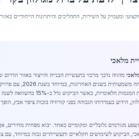
קצועי ומעמיק על השירות, התהליכים והיתרונות הייחודיים באזור
יית מלאכי
מלאכי
מהווה נדבך מרכזי בתעשיית הבנייה והייצור באזור הדרום ש
אוכלוסייה של כ-23,771 תושב
שוק הברזל המגולוון בקריית מלאכי משקף
וון, הידוע בעמידותו הגבוהה בפני קורוזיה בזכות ציפוי אבץ, הו