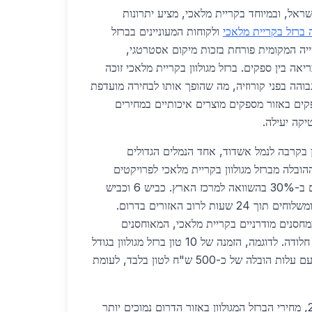
דרום בישראל, ובמיוחד בקריית מלאכי, מציע יתרונות
 ברזל בקריית מלאכי
ולקוחות המעוניינים בברזל
ייה המקומית פורחת בזכות מיקום אסטרטגי,
ה בין ספקים. ברזל מגולוון בקריית מלאכי זוכה
בוהה בפני קורוזיה, מה שהופך אותו לבחירה מועדפת
קים באזור מספקים מוצרים איכותיים במחירים
יקה יעילה.
ן בקרבה לנמל אשדוד, אחד הנמלים הגדולים
שנת 2026, זמני ההובלה מברזל מגולוון בקריית מלאכי לפרויקטים
באשקלון או באר שבע קצרים ב-30% בהשוואה למרכז הארץ. כביש 6 וכביש
40 מאפשרים גישה מהירה, ומשלוחים תוך 24 שעות לרוב האזורים בדרום.
סנים מודרניים בקריית מלאכי, המאוחסנים
בטכנולוגיה מתקדמת למניעת חלודה. לדוגמה, הזמנה של 10 טון ברזל מגולוון בגודל
2x1 מ"מ מגיעה תוך יומיים, עם עלות הובלה של כ-500 ש"ח לטון בלבד, לעומת
מבחינת מחירים, בשנת 2026, מחירי הברזל המגולוון באזור הדרום נמוכים יותר