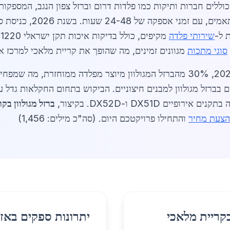
וללים חברות ותיקות כמו פלדות דרום וברזל צפון הנגב, המספקות מ
חברות אלה מציעות שירות
שירותי פלדה
מ
סוגי מתכות
מגוונים זמינים, מה שהופך את קריית מלאכי למרכז אז
השוק המקומי תומך גם ביוזמות ירוקות: ב-2026, 30% מהברזל המגולוון מיוצר מפ
בברזל מגולוון למבנים חיצוניים. הביקוש בתחום החקלאות גדל 
ברזל מגולוון בק
הצעת מחיר
והתחילו פרויקטכם היום. (סה"כ מילים: 1,456)
בקריית מלאכי
יתרונות ספקים באזו