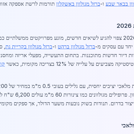
וון בבאר שבע
ו-
ברזל מגולוון באשקלון
תורמות לרשת אספקה אזורי
2
 יחד עם עסקים מ-
ברזל מגולוון ברהט
ו-
ברזל מגולוון בקריית גת
, ס
 מגורים עלה ב-20%, עם 1,200 יחידות דיור חדשות מתוכננות. בתחום התעשייה, מפעלי
ם על עלייה של 12% בצריכה מקומית, כאשר
קונ
יצור בדרום. תנודות בשוק נובעות משער הדולר, אך ספקים מקומי
מלאכי