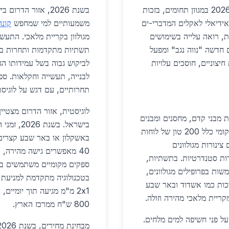
מוצא שימוש נרחב בשנת 2026 במגוון תחומים, בזכות
בשנת 2026, אזור ה
אידיאלי לאקלים המדברי-ים
משמעותיים למי שמחפש
קונה
ת, רואה עלייה בשימושים
מגולוון בקריית מלאכי. התעש
ם חדשה "נווה נגב" ומפעל
תשתיות מתקדמות ותחרות בריא
חיצוניים, חוסכים עלויות
לביקוש גבוה בשל עמידותו הג
לבנייה, תעשייה וחקלאות. ספ
תחרותיים, עם דגש על לוגיסט
לוגיסטית, אזור הדרום מצטיי
 מבני קדם, מחסנים ומבנים
בישראל. ב
ציבוריים. בשנת 2026, פרויקט שדרוג בית הספר המקומי כלל 200 טון של לוחות
צינורות מגולוונים
 6,500 ש"ח לטון למידות סטנדרטיות. בתשתיות,
ספקים מקומיים משתמשים במח
 בטיחות בכבישים כמו כביש 40 משתמשות בפרופילים מגולוונים,
רים סמוכות כמו אשדוד ובאר שבע
ריית מלאכי מהירה וזולה.
800 ש"ח ממרכז הארץ.
 על פני חשיפה למים מלחים.