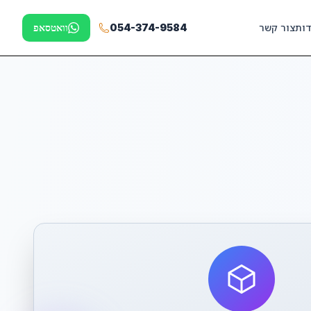
דות
צור קשר
054-374-9584
וואטסאפ