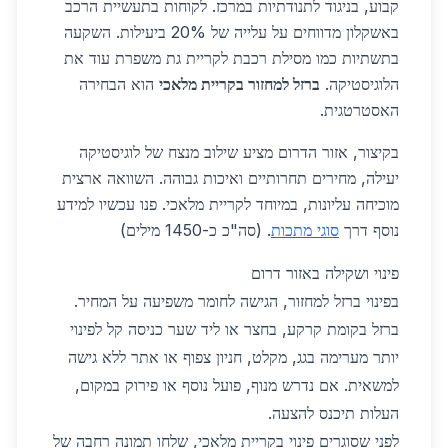
קבוע, בניגוד לתנודתיות במרכז. לקוחות בתעשיית הרכב
באשקלון מדווחים על עלייה של 20% ביעילות. השקעה
בתשתיות כמו מסילת רכבת לקריית גת משפרת עוד את
הלוגיסטיקה.
ברזל למחזור בקריית מלאכי
הוא הבחירה
האסטרטגית.
בקיצור, אזור הדרום מציע שילוב מנצח של לוגיסטיקה
יעילה, מחירים תחרותיים ואיכות גבוהה. השוואה ארצית
מוכיחה עליונות, במיוחד לקריית מלאכי. פנו עכשיו למידע
נוסף דרך
סוגי מתכות
. (סה"כ כ-1450 מילים)
פינוי ושקילה באזור דרום
בפינוי ברזל למחזור, הגישה לחומר משפיעה על המחיר.
ברזל בקומת קרקע, בחצר או ליד שער כניסה קל לפינוי
יותר מערימה בגג, מקלט, חניון צפוף או אתר ללא גישה
למשאית. אם נדרש מנוף, פועל נוסף או פירוק במקום,
העלות תיכנס להצעה.
לפני שסוגרים פינוי בקריית מלאכי, שלחו תמונה רחבה של