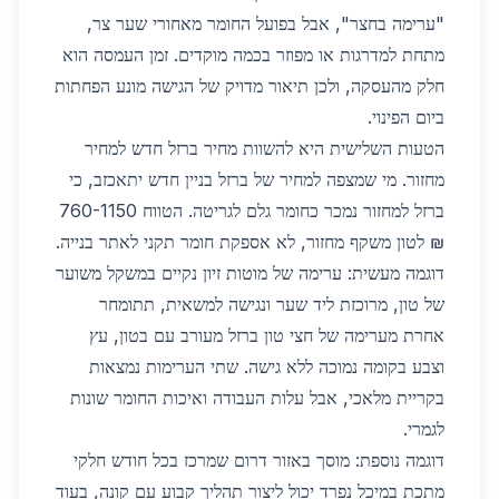
"ערימה בחצר", אבל בפועל החומר מאחורי שער צר,
מתחת למדרגות או מפוזר בכמה מוקדים. זמן העמסה הוא
חלק מהעסקה, ולכן תיאור מדויק של הגישה מונע הפחתות
ביום הפינוי.
הטעות השלישית היא להשוות מחיר ברזל חדש למחיר
מחזור. מי שמצפה למחיר של ברזל בניין חדש יתאכזב, כי
ברזל למחזור נמכר כחומר גלם לגריטה. הטווח 760-1150
₪ לטון משקף מחזור, לא אספקת חומר תקני לאתר בנייה.
דוגמה מעשית: ערימה של מוטות זיון נקיים במשקל משוער
של טון, מרוכזת ליד שער ונגישה למשאית, תתומחר
אחרת מערימה של חצי טון ברזל מעורב עם בטון, עץ
וצבע בקומה נמוכה ללא גישה. שתי הערימות נמצאות
בקריית מלאכי, אבל עלות העבודה ואיכות החומר שונות
לגמרי.
דוגמה נוספת: מוסך באזור דרום שמרכז בכל חודש חלקי
מתכת במיכל נפרד יכול ליצור תהליך קבוע עם קונה, בעוד