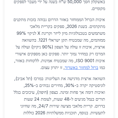
באשקלון חסך 50,000 ש"ח בשנה על ידי מעבר לספקים
מקומיים.
איכות הברזל הממוחזר באזור הדרום גבוהה בזכות מתקנים
מתקדמים. בשנת 2026, ספקים בקריית מלאכי
משתמשים בטכנולוגיות מיון לייזר וקרינת X לניקוי 99%
ממזהמים, מה שמבטיח תקן ישראלי 1221. בהשוואה
ארצית, איכות זו עולה על הצפון (90% ניקיון) ועולה על
המרכז רק במחיר נמוך יותר. ספקים כאן מספקים אישורי
איכות ISO 9001, מה שמבטיח אמינות. ללקוחות באזור,
כמו
ברזל למחזור באשדוד
, זו יתרון עצום.
השוואה ארצית מדגישה את העליונות: במרכז (תל אביב),
לוגיסטיקה יקרה ב-30%, מחירים גבוהים ב-25%,
ואיכות דומה אך פחות זמינה. בצפון (חיפה), עיכובים בגלל
תורים בנמל מגיעים ל-48 שעות, לעומת 24 שעות
בדרום. קריית מלאכי מציעה שירות 24/7, מה שחיוני
לתעשיות. בנוסף, תוכניות ממשלתיות 2026 כוללות