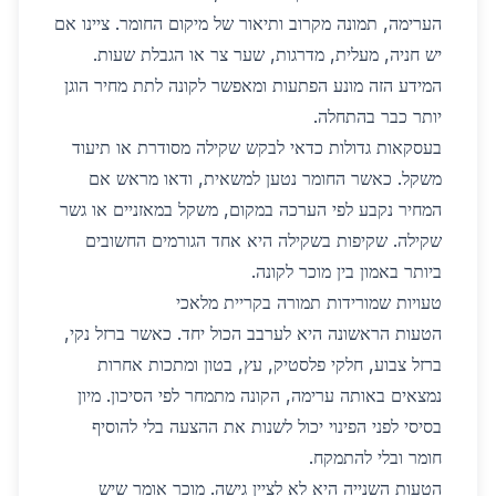
הערימה, תמונה מקרוב ותיאור של מיקום החומר. ציינו אם
יש חניה, מעלית, מדרגות, שער צר או הגבלת שעות.
המידע הזה מונע הפתעות ומאפשר לקונה לתת מחיר הוגן
יותר כבר בהתחלה.
בעסקאות גדולות כדאי לבקש שקילה מסודרת או תיעוד
משקל. כאשר החומר נטען למשאית, ודאו מראש אם
המחיר נקבע לפי הערכה במקום, משקל במאזניים או גשר
שקילה. שקיפות בשקילה היא אחד הגורמים החשובים
ביותר באמון בין מוכר לקונה.
טעויות שמורידות תמורה בקריית מלאכי
הטעות הראשונה היא לערבב הכול יחד. כאשר ברזל נקי,
ברזל צבוע, חלקי פלסטיק, עץ, בטון ומתכות אחרות
נמצאים באותה ערימה, הקונה מתמחר לפי הסיכון. מיון
בסיסי לפני הפינוי יכול לשנות את ההצעה בלי להוסיף
חומר ובלי להתמקח.
הטעות השנייה היא לא לציין גישה. מוכר אומר שיש