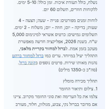
נשלח, כולל תעודת איכות. זמן כולל: 5-10 ימים.
ללקוחות חוזרים, תשלום 60 יום.
לוחות זמנים מפורטים: פנייה - שעה; הצעה - 4
שעות; בדיקה - יום; חוזה - יום; משלוח - 2 ימים.
תשלומים גמישים: כרטיס אשראי למינימום 5,000
ש"ח. בשנת 2026, אפליקציה חדשה מאפשרת
מעקב בזמן אמת. ל
ברזל למחזור בקריית מלאכי
,
התהליך יעיל במיוחד. ערים כמו
ברזל למחזור ברהט
נהנות מאותו שירות. פרטים נוספים ב
קונה ברזל
.
(סה"כ כ-1350 מילים)
תהליך מכירה מומלץ
1. צילום ותיאור החומר
צלמו את כל הערימה ואת סוגי החומר מקרוב. ציינו
אם מדובר בברזל נקי, צבוע, מגולוון, חלוד, מעורב