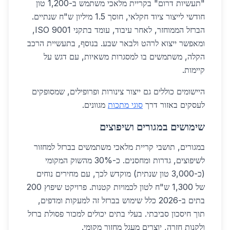
"תעשיות דרום" בקריית מלאכי משתמש ב-1,200 טון
חודשי לייצור ציוד חקלאי, חוסך 1.5 מיליון ש"ח שנתיים.
הברזל הממוחזר, לאחר עיבוד, עומד בתקני ISO 9001,
ומאפשר ייצוא לרהט ולבאר שבע. בנוסף, בתעשיית הרכב
הקלה, משתמשים בו למסגרות משאיות, עם דגש על
קיימות.
היישומים כוללים גם ייצור צינורות ופרופילים, שמסופקים
לעסקים באזור דרך
סוגי מתכות
מגוונים.
שימושים במגורים ושיפוצים
במגורים, תושבי קריית מלאכי משתמשים בברזל למחזור
לשיפוצים, גדרות ומחסנים. כ-30% מהשוק המקומי
(כ-3,000 טון שנתית) מוקדש לכך, עם מחירים נוחים
של 1,300 ש"ח לטון לכמויות קטנות. פרויקט שיפוץ 200
בתים ב-2026 כלל שימוש בברזל זה למעקות ומדפים,
תוך חיסכון סביבתי. בעלי בתים יכולים למכור פסולת ברזל
ולקנות חזרה, יוצרים מעגל מחזור מקומי.