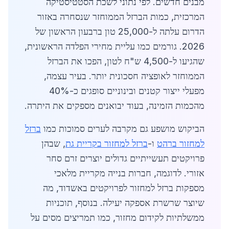
מבנים חדשים. לפי נתוני לשכת הסטטיסטיקה
המרכזית, כמות הברזל הממוחזר שנסחרה באזור
הדרום עלתה ל-25,000 טון ברבעון הראשון של
2026. גורמים כמו עליית מחירי הפלדה הראשונית,
שהגיעו ל-4,500 ש"ח לטון, הפכו את הברזל
הממוחזר לאופציה חסכונית יותר. בעיר עצמה,
מפעלי ייצור קטנים ובינוניים סופגים כ-40%
מהכמות הזמינה, בעוד יבואנים מספקים את היתרה.
הביקוש מושפע גם מקרבה לערים סמוכות כמו
ברזל
למחזור ברהט
ו-
ברזל למחזור בקריית גת
, שבהן
פרויקטים תעשייתיים גדולים יוצרים זרם סחר
אזורי. לדוגמה, חברות בנייה מקריית מלאכי
מספקות ברזל למחזור לפרויקטים באשדוד, מה
שיוצר שרשרת אספקה יעילה. בנוסף, תוכניות
ממשלתיות לקידום מחזור, כמו תמריצים מסים על