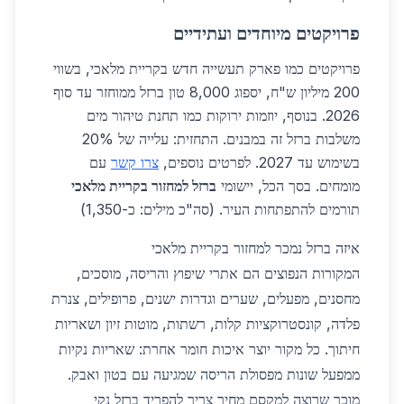
פרויקטים מיוחדים ועתידיים
פרויקטים כמו פארק תעשייה חדש בקריית מלאכי, בשווי
200 מיליון ש"ח, יספוג 8,000 טון ברזל ממוחזר עד סוף
2026. בנוסף, יוזמות ירוקות כמו תחנת טיהור מים
משלבות ברזל זה במבנים. התחזית: עלייה של 20%
בשימוש עד 2027. לפרטים נוספים,
צרו קשר
עם
מומחים. בסך הכל, יישומי
ברזל למחזור בקריית מלאכי
תורמים להתפתחות העיר. (סה"כ מילים: כ-1,350)
איזה ברזל נמכר למחזור בקריית מלאכי
המקורות הנפוצים הם אתרי שיפוץ והריסה, מוסכים,
מחסנים, מפעלים, שערים וגדרות ישנים, פרופילים, צנרת
פלדה, קונסטרוקציות קלות, רשתות, מוטות זיון ושאריות
חיתוך. כל מקור יוצר איכות חומר אחרת: שאריות נקיות
ממפעל שונות מפסולת הריסה שמגיעה עם בטון ואבק.
מוכר שרוצה למקסם מחיר צריך להפריד ברזל נקי