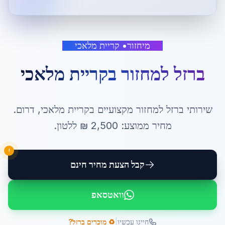
מיחזור
•
קריית מלאכי
ברזל למחזור
ב
קריית מלאכי
שירותי
ברזל למחזור
מקצועיים ב
קריית מלאכי
,
דרום
.
מחיר ממוצע:
2,500
₪ ל
לטון
.
!
קבל הצעת מחיר חינם
וואטסאפ
|
חייגו עכשיו
♻️ מוכרים ברזל?