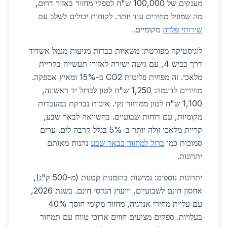
מענקים של 100,000 ש"ח לספקי מחזור באזור דרום,
מה שמוזיל מחירים עוד יותר. לקוחות יכולים לשלב עם
שירותי פלדה
מקומיים.
לוגיסטיקה מפורטת: משאיות כבדות מגיעות מנמל אשדוד
דרך כביש 4, עם גישה ישירה לאזורי תעשייה בקריית
מלאכי. זה מפחית פליטות CO2 ב-15% ומאיץ אספקה.
מחירים לדוגמה: 1,250 ש"ח לטון לברזל יד ראשונה,
1,100 ש"ח לטון ממוחזר נקי. איכות נבדקת במעבדות
מקומיות, עם דוחות שבועיים. בהשוואה לבאר שבע,
קריית מלאכי זולה יותר ב-5% בגלל קרבה לים. ערים
סמוכות כמו
ברזל למחזור בבאר שבע
נהנות מאותם
יתרונות.
יתרונות נוספים: גמישות בהזמנות קטנות (מ-500 ק"ג),
אחסון חינם לשבועיים, וייעוץ הנדסי חינם. בשנת 2026,
עם עליית מחירי אנרגיה, מחזור מקומי חוסך 40%
בעלויות. ספקים מציעים חוזים ארוכי טווח עם תמחור