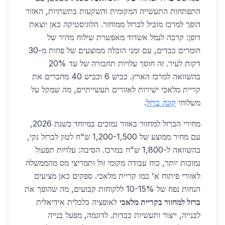
התפתחות התעשייה המקומית והשקעות בתשתיות, האזור
הופך למרכז מוביל לברזל ממוחזר. הלוגיסטיקה כאן יוצאת
דופן: קרבה לנמל אשדוד מאפשרת שילוח מהיר של
חומרים כבדים, עם זמני הובלה ממוצעים של פחות מ-30
דקות לעיר. זה חוסך עלויות תחבורה של עד 20%
בהשוואה למרכז הארץ. כביש 6 וכביש 40 מחברים את
קריית מלאכי ישירות לאזורים תעשייתיים, מה שמקל על
משלוחי
קונה ברזל
.
מחירי הברזל למחזור באזור נמוכים במיוחד בשנת 2026,
עם מחיר ממוצע של 1,200-1,500 ש"ח לטון לברזל נקי,
בהשוואה ל-1,800 ש"ח במרכז. הסיבה: עלויות תפעול
נמוכות יותר, כוח עבודה מקומי זול ותמריצי מס מהממשלה
לאזורי פיתוח א' כמו קריית מלאכי. ספקים כאן מציעים
הנחות נפח של 10-15% ללקוחות קבועים, מה שהופך את
ברזל למחזור בקריית מלאכי
לאופציה כלכלית אידיאלית
לבנייה, ייצור ותעשיות כבדות. לדוגמה, מפעל בנייה