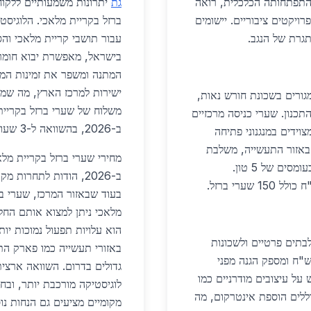
 הגדלה והתפתחותה הכלכלית, רואה
גת
יתרונות משמעותיים ללקוח
ויקטים ציבוריים. יישומים
ברזל בקריית מלאכי. הלוגיס
גרת של הנגב.
עבור תושבי קריית מלאכי וה
בישראל, מאפשרת יבוא חומרי 
ישירות למרכז הארץ, מה שמא
גורים בשכונת חורש נאות,
כנון. שערי כניסה מרכזיים
ב-2026, בהשוואה ל-3 שעות ומעלה מאזורים מרוחקים יותר.
ת עולים 20,000-40,000 ש"ח ומצוידים במנגנוני פתיחה
 באזור התעשייה, משלבת
שערי הזזה כבדים ב-50,000 ש"ח ומעלה, עמידים בעומסים של 5 טון.
ב-2026, הודות לתחרות
הוא עלויות תפעול נמוכות יות
בתים פרטיים ולשכונות
באזורי תעשייה כמו פארק הת
רות. שער פרטי סטנדרטי עולה 6,000-12,000 ש"ח ומספק הגנה מפני
כ-800 יחידות, עם דגש על עיצובים מודרניים כמו
וללים הוספת אינטרקום, מה
מקומיים מציעים גם הנחות נו