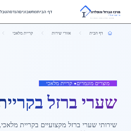
Skip to main content
דף הבית
מחשבונים
הנדסה
טבל
דף הבית
אזורי שירות
קריית מלאכי
מוצרים מוגמרים
•
קריית מלאכי
שערי ברזל
ב
קריית
שירותי
שערי ברזל
מקצועיים ב
קריית מלאכי
,