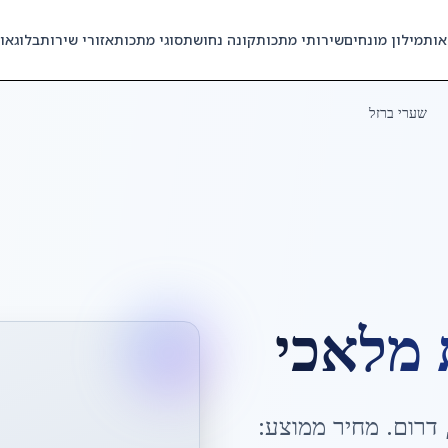
אות
מילון מונחים
שירותי מתכות
קונה נחושת
סוגי מתכות
אזורי שירות
בלוג
או
שערי ברזל
 מלאכי
דרום
. מחיר ממוצע: