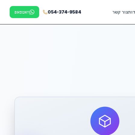
דות
צור קשר
054-374-9584
וואטסאפ