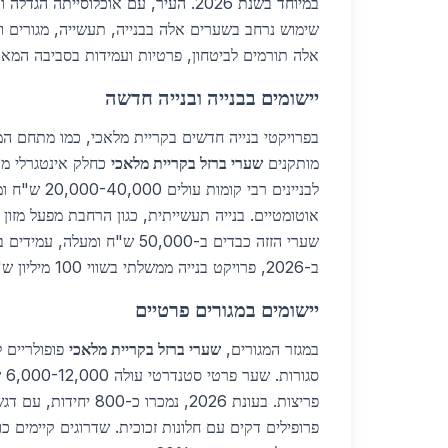
במיוחד בשנת 2026. העיר, עם אוכלוסייתה
שימוש נרחב בשערים אלה בבנייה, תעשייה, מגורים ופר
אלה תורמים לביטחון, פרטיות ועמידות בסביבה המאת
יישומים בבנייה ובנייה חדשה
בפרויקטי בנייה חדשים בקריית מלאכי, כמו מתחם המ
מותקנים
שערי ברזל בקריית מלאכי
כחלק אינטגרלי מהת
לבניינים רבי קומו
אוטומטיים. בנייה תעשייתית, כגון הרחבת מפעל מזון
ב-2026, פרויקט בנייה ממשלתי בשווי 100 מיליון ש"ח כולל 150 שערי ברזל.
יישומים במגורים פרטיים
במגזר המגורים,
שערי ברזל בקריית מלאכי
פופולריים ל
סגו
פריצות. בעונת 2026, נמכרו 
פרופילים דקים עם חלונות זכוכית. שדרוגים קיימים כ