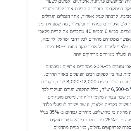
ות המחפשים פתרונות איכותיים ואמינים לשערי
טיקה המתקדמת באזור זה הופכת אותו ליעד מועדף
סביבה. קרבתה לנמל אשדוד, אחד הנמלים הגדולים
גלם איכותיים במהירות וביעילות, מה שמפחית זמני
המתנה ומשפר את זמינות המוצרים. כביש 6 וכביש 40 מחברים את קריית מלאכי
פשר משלוחים מהירים לכל רחבי ישראל. לדוגמה,
משלוח של שערי ברזל בקריית מלאכי למרכז תל אביב לוקח פחות מ-90 דקות
מחירי שערי ברזל בקריית מלאכי נמוכים בכ-20% ממחירים ארציים ממוצעים
 מקומית עזה בין ספקים רבים הפועלים באזור הדרום.
בעוד שבאזור המרכז, שערי ברזל בסיסיים עולים 8,000-12,000 ש"ח, בקריית
מלאכי ניתן למצוא אותם החל מ-6,500 ש"ח, כולל התקנה. הגורם העיקרי לכך
ר: שכר עבודה מקומי זול יותר, מיסים מופחתים
עשייה בקריית מלאכי, וגישה ישירה למפעלי פלדה
גדולים בדרום. השוואה ארצית מראה כי בירושלים, מחירים גבוהים ב-35% בגלל
לוגיסטיקה מורכבת יותר, ובחיפה – ב-25% עקב תלות ביבוא צפוני. ספקים
ספות לפרויקטים גדולים, כמו בניית מתחמים