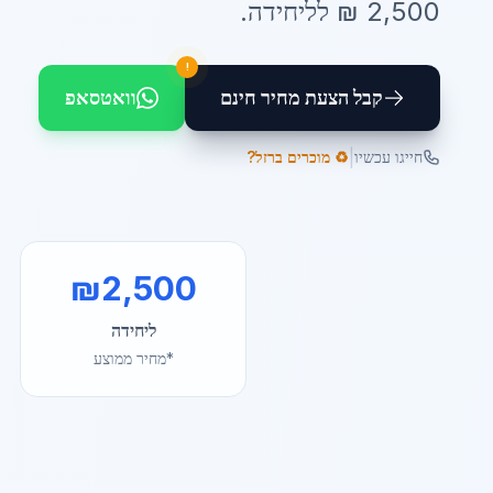
2,500
₪ ל
ליחידה
.
!
קבל הצעת מחיר חינם
וואטסאפ
|
חייגו עכשיו
♻️ מוכרים ברזל?
₪
2,500
ליחידה
*מחיר ממוצע