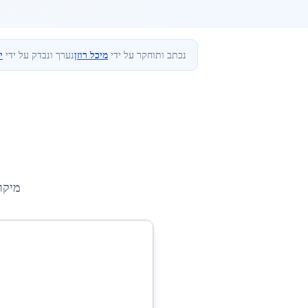
נכתב ותוחקר על ידי
מיכל רוזן
נערך ונבדק על ידי
י
מיקו