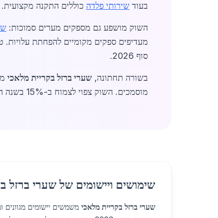
בעוד
שירותי פלדה
כוללים התקנה מקצועית.
השוק מושפע גם מספקים מערים סמוכות:
שע
סוף 2026.
בשורה תחתונה,
שערי ברזל בקריית מלאכי
מה
מוסמכים. השוק צפוי לצמוח ב-15% בשנה הבאה, עם דגש על קיימות וטכנולוגיה מתקדמת. (סה"כ מילים: 1,450)
שימושים ויישומים של שערי ברזל ב
שערי ברזל בקריית מלאכי
משמשים יישומים מגוונים ו