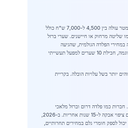
משתנים בהתאם לסוג, גודל ואיכות החומרים. שער ברזל בסיסי בגודל 3x2.5 מטר עולה בין 4,500 ל-7,000 ש"ח כולל
12,0 ש"ח ועד 25,000 ש"ח, תלוי בטכנולוגיה כמו שליטה מרחוק או חיישנים. שערי ברזל
או קונסטרוקציות מיוחדות, נעים בין 30,000 ל-80,000 ש"ח. העלייה במחירי הפלדה הגולמית, שהגיעה
ל-5,200 ש"ח לטון ב-2026, השפיעה על העלויות, אך ספקים מקומיים מציעים הנחות לפרויקטים גדולים. לדוגמה, חבילת 10 שערים למפעל תעשייתי
הים יותר בשל עלויות הובלה. בקריית
רום. חברות כמו פלדה דרום וברזל מלאכי
מציעות מגוון רחב, כולל ייצור בהתאמה אישית. ספקים אלה משתמשים בפלדה גלאבנית עמידה בפני חלודה, עם ציפוי אבקה ל-15 שנות אחריות. ב-2026,
יכול לספק חומרי גלם במחירים תחרותיים,