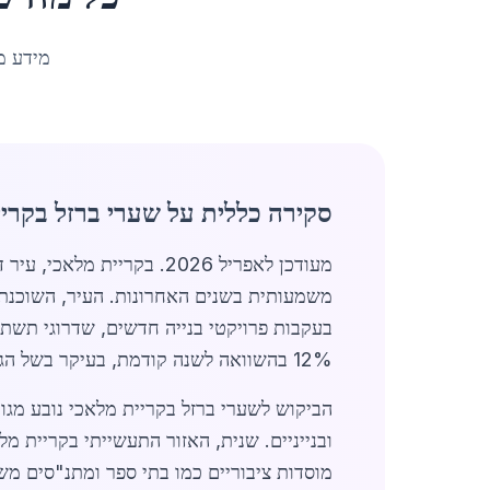
מידע מ
סקירה כללית על שערי ברזל בקרי
מעודכן לאפריל 2026. בקריית מלאכי, עיר דרומית תוססת עם אוכלוסייה של כ-23,771 תושבים, תחום
משמעותית בשנים האחרונות. העיר, השוכנת 
בעקבות פרויקטי בנייה חדשים, שדרוגי תשת
12% בהשוואה לשנה קודמת, בעיקר בשל הגידול הדמוגרפי וההשקעות בפיתוח עירוני.
הביקוש לשערי ברזל בקריית מלאכי נובע מגו
ובנייניים. שנית, האזור התעשייתי בקריית מל