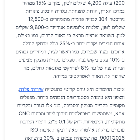
200) עולה 4,200 שקלים לטון, נמוך ב-15% ממחיר
במרכז הארץ, הודות להפחתת עלויות הובלה. צינורות
נירוסטה 304 לבנייה פנימית מתומחרים ב-12,500
שקלים לטון, ופלטות אלומיניום אנודייזד ב-9,800 שקלים
לטון. השוואה ארצית מראה כי באזור הדרום, כמו באילת,
אותם חומרים יקרים יותר ב-25% בגלל מרחקי הובלה
ארוכים, בעוד שבמרכז, כמו ראשון לציון, המחירים גבוהים
ב-10% עקב ביקוש גבוה. ספקים בקריית מוצקין מציעים
הנחות נפח של עד 8% לפרויקטי מלונאות גדולים, מה
שהופך את האזור לאטרקטיבי במיוחד.
איכות החומרים היא גורם קריטי בתעשיית
שירותי פלדה
,
ובצפון היא עומדת בסטנדרטים הגבוהים ביותר. מפעלים
מקומיים בקריית מוצקין ובסביבה, כמו אלו בנזרת ובקריית
אתא, משתמשים בטכנולוגיות חיתוך לייזר ומכונות CNC
מתקדמות, המבטיחות דיוק של 0.1 מ"מ. חומרי המתכת
עוברים בדיקות אולטרה-סאונד ובקרת איכות ISO
9001:2026, מה שמפחית פגמים ב-30% בהשוואה