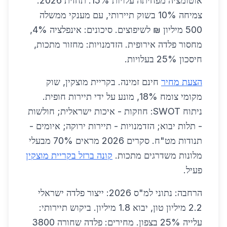
אוטומציה מפחיתה עלויות 15%. תחזית 2026:
צמיחה 10% בשוק תיירותי, עם מענקי ממשלה
500 מיליון ₪ לשיפוצים. סיכונים: אינפלציה 4%,
מחסור פלדה אירופית. הזדמנויות: מחזור מתכות,
חיסכון 25% בעלויות.
הצעת מחיר
חינם זמינה. בקריית מוצקין, שוק
מקומי צומח 18%, מונע על ידי תיירות חופית.
ניתוח SWOT: חוזקות - איכות ישראלית; חולשות
- תלות יבוא; הזדמנויות - תיירות ירוקה; איומים -
תנודות מט"ח. סקרים 2026 מראים 70% מבעלי
מלונות משדרגים מתכות.
קונה ברזל בקריית מוצקין
פעיל.
הרחבה: נתוני למ"ס 2026: ייצור פלדה ישראלי
2.2 מיליון טון, יבוא 1.8 מיליון. ביקוש תיירותי:
עלייה 25% בצפון. מחירים: פלדה שחורה 3800