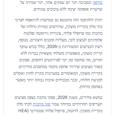
בחיפה
ובסביבה תוך יום עסקים אחד, תוך שמירה על
שרשרת אספקה יציבה ללא עיכובים עונתיים.
יתרון הלוגיסטי הזה מתבטא גם בגמישות להתאמה לצרכי
בתי מלון בקריית מוצקין, שדורשים כמויות גדולות של
מתכות כמו פרופילי פלדה, צינורות נירוסטה ופלטות
אלומיניום לעיצוב לובי, מעליות ומבנים חיצוניים. בנוסף,
רשת הכבישים המשודרגת ב-2026, כולל כביש עוקף
קריית מוצקין, מאפשרת משלוחי משאיות כבדות ללא
תורים, מה שחוסך זמן יקר לפרויקטים דחופים. ספקים
באזור מציעים שירותי אחסון מקומי במחסנים מודרניים
בקריית מוצקין, המאובזרים במערכות בקרת לחות ואקלים
למניעת חלודה, ובכך מבטיחים איכות גבוהה יותר מאשר
באחסון מרוחק.
בנושא מחירים, בשנת 2026, ספקי מתכת בצפון מציעים
תעריפים תחרותיים במיוחד עבור
סוגי מתכות
לבתי מלון
בקריית מוצקין. לדוגמה, פרופיל פלדה סטנדרטי (HEA