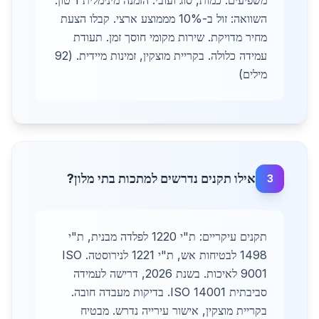
משפיעים: כמות, סוג ועובי. הזמנה מינימלית 1 טון.
השוואה: זול ב-10% מממוצע ארצי. קבלו הצעת
מחיר מדויקת. שירות מקומי חוסך זמן. תעודת
עמידה כלולה. בקריית מוצקין, זמינות מיידית. (92
מילים)
אילו תקנים נדרשים למתכות בתי מלון?
3
תקנים עיקריים: ת"י 1220 לפלדה מבנית, ת"י
1498 לבטיחות אש, ת"י 1221 לנירוסטה. ISO
9001 לאיכות. בשנת 2026, דרישה לעמידה
סביבתית ISO 14001. בדיקות מעבדה חובה.
בקריית מוצקין, אישור עירייה נדרש. מבטיח