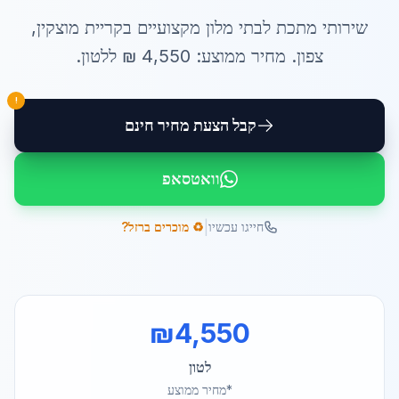
שירותי
מתכת לבתי מלון
מקצועיים ב
קריית מוצקין
,
צפון
. מחיר ממוצע:
4,550
₪ ל
לטון
.
!
קבל הצעת מחיר חינם
וואטסאפ
|
חייגו עכשיו
♻️ מוכרים ברזל?
₪
4,550
לטון
*מחיר ממוצע