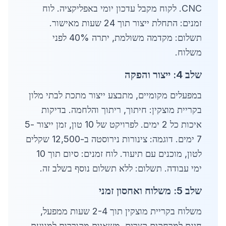
CNC. לקוח מקבל עדכון יומי באפליקציה. לוח
זמנים: התחלת ייצור תוך 24 שעות מאישור.
תשלום: מקדמה משולמת, יתרה 40% לפני
משלוח.
שלב 4: ייצור והפקה
במפעלים מקומיים, מתבצע ייצור מתכת לבתי מלון
בקריית מוצקין: חיתוך, ריתוך והלחמה. בדיקות
איכות כל 2 ימים. לפרויקט של 10 טון, זמן ייצור 5-
7 ימים. דוגמה: צינורות נירוסטה ב-12,500 שקלים
לטון, מוכנים עם תיעוד. לוח זמנים: סיום תוך 10
ימי עבודה. תשלום: ללא תשלום נוסף בשלב זה.
שלב 5: משלוח ואחסון זמני
משלוח בקריית מוצקין תוך 2-4 שעות ממפעל,
חינם למרחקים קצרים. משאיות מקוררות למניעת