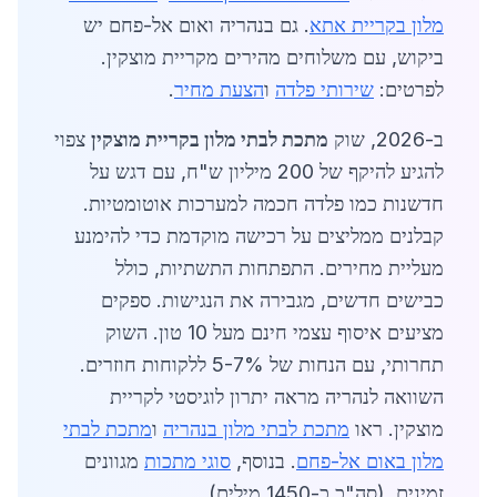
מלון בקריית אתא
. גם בנהריה ואום אל-פחם יש
ביקוש, עם משלוחים מהירים מקריית מוצקין.
לפרטים:
שירותי פלדה
ו
הצעת מחיר
.
ב-2026, שוק
מתכת לבתי מלון בקריית מוצקין
צפוי
להגיע להיקף של 200 מיליון ש"ח, עם דגש על
חדשנות כמו פלדה חכמה למערכות אוטומטיות.
קבלנים ממליצים על רכישה מוקדמת כדי להימנע
מעליית מחירים. התפתחות התשתיות, כולל
כבישים חדשים, מגבירה את הנגישות. ספקים
מציעים איסוף עצמי חינם מעל 10 טון. השוק
תחרותי, עם הנחות של 5-7% ללקוחות חוזרים.
השוואה לנהריה מראה יתרון לוגיסטי לקריית
מוצקין. ראו
מתכת לבתי מלון בנהריה
ו
מתכת לבתי
מלון באום אל-פחם
. בנוסף,
סוגי מתכות
מגוונים
זמינים. (סה"כ כ-1450 מילים)