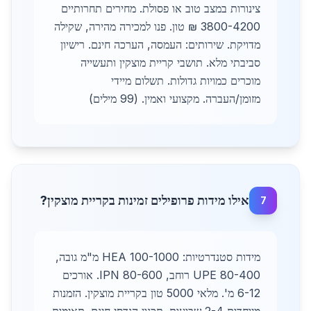
צינורות במצב טוב או פסולת. מחירים תחרותיים
3800-4200 ₪ טון. פנו למכירה מהירה, שקילה
מדויקת. שירותים: העמסה, הערכה חינם. רישיון
סביבתי מלא. תושבי קריית מוצקין ותעשייה
מוכרים כמויות גדולות. תשלום מיידי
מזומן/העברה. מקצועי ואמין. (99 מילים)
אילו מידות פרופילים זמינות בקריית מוצקין?
7
מידות סטנדרטיות: HEA 100-1000 מ"מ גובה,
UPE 80-400 רוחב, IPN 80-600. אורכים
6-12 מ'. מלאי 5000 טון בקריית מוצקין. הזמנות