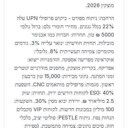
מוצקין 2026.
הרחבה: ניתוח מפורט - ביקוש פרופילי UPN עלה
22% בגלל גגונים. מחירי חומרי גלם: ברזל גולמי
5000 ₪ טון. תחרות: חברות כמו אבנימר
מובילות. תחזית חודשית: ינואר עלייה 3%. גורמים
מקומיים: צמיחה תעשייתית 8%. גלובלי:
אוקראינה מפריעה אספקה. הזדמנויות ייצוא:
אפריקה. בקריית מוצקין, מחסנים מודרניים קוטרים
זמני המתנה. נתוני מכירות: 15,000 טון ברבעון
ראשון. מגמות: פרופילים מותאמים CNC. השפעת
ESG: 40% לקוחות דורשים ירוק. תחזית: שוק
2.5 מיליארד ₪. ירידת יבוא מסין 30%. השקעות:
100 מיליון במכונות חדשות. לקוחות VIP מקבלים
הנחות נפח. ניתוח PESTLE: פוליטי יציב, כלכלי
חזק. סיכום נתונים: צמיחה מתמשכת. (ספירת