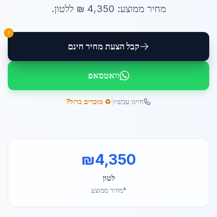
מחיר ממוצע:
4,350
₪ ל
לטון
.
!
קבל הצעת מחיר חינם
וואטסאפ
|
חייגו עכשיו
♻️ מוכרים ברזל?
₪
4,350
לטון
*מחיר ממוצע