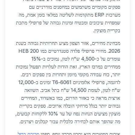
ספקים מקומיים משתמשים במחסנים מודרניים עם
מערכות ERP מתקדמות לשליטה במלאי בזמן אמת, מה
שמפחית עיכובים ומבטיח זמינות גבוהה של פרופילי מתכת
בקריית מוצקין.
מבחינת מחירים, אזור הצפון מציע תחרותיות גבוהה בשנת
2026. מחירי פרופילי פלדה סטנדרטיים כמו HEB 200
עומדים על כ-4,500 ש"ח לטון, נמוכים ב-15%
ממחירים במרכז הארץ. זאת הודות לעלויות תפעול נמוכות
יותר, כוח עבודה מקומי מיומן ותחרות בין ספקים רבים.
לדוגמה, פרופילי אלומיניום 6061-T6 זמינים ב-12,000
ש"ח לטון, לעומת 14,500 ש"ח בתל אביב. השוואה
ארצית מראה כי באזור הדרום, כמו באשדוד, המחירים
גבוהים יותר בגלל מרחקי הובלה ארוכים. ספקים בקריית
מוצקין מציעים הנחות נפח של עד 10% ללקוחות קבועים,
מה שהופך אותם לבחירה כלכלית עבור קבלנים ויצרנים.
איכות המוצרים היא יתרון מרכזי נוסף. ספקי
מכירת ברזל