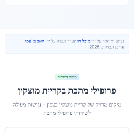
נכתב ותוחקר על ידי
מיכל רוזן
נערך ונבדק על ידי
יואב בן־עמי
עודכן ונבדק ב-2026
מיקום השירות
פרופילי מתכת
ב
קריית מוצקין
מיקום מדויק של
קריית מוצקין
ב
צפון
- נגישות מעולה
לשירותי
פרופילי מתכת