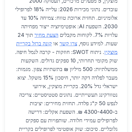
מוצקין, 5 מפעלים מרכזיים, תעסוקה 2000
עובדים. נתוני מכירות 2026: עלייה 18% לפרופילי
אלומיניום. תחזית ארוכת טווח: צמיחה 10% עד
2030. השפעת AI: אופטימיזציה ייצור מפחיתה
עלויות 7%. לקוחות מקבלים
הצעת מחיר
תוך 24
שעות. למידע נוסף,
צרו קשר
או
קונה ברזל בקריית
מוצקין
. ניתוח SWOT: חוזקות - קרבה לנמל חיפה.
שוק מקומי תחרותי, 10 ספקים גדולים. השקעות
ממשלתיות: 500 מיליון ₪ בתשתיות צפון. מגמות:
מעבר לפלדה דקה יותר, חיסכון 15% משקל. יצוא
ישראלי גדל 20%. בקריית מוצקין, אירועי
נטוורקינג תעשייתיים. נתונים סטטיסטיים: צריכה
לנפש 50 ק"ג פלדה. תחזית מחירים: יציבות
ב-4300-4400 ₪. השפעת אקלים: דרישה
לפרופילים עמידי חלודה. שותפויות עם ספקים
גלובליים. סיכום: שוק אופטימי לפרופילים בקריית