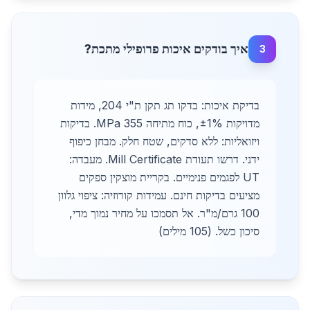
איך בודקים איכות פרופילי מתכת?
3
בדיקת איכות: בדקו תג תקן ת"י 204, מידות
מדויקות ±1%, כוח מתיחה 355 MPa. בדיקות
ויזואליות: ללא סדקים, שטח חלק. מבחן כיפוף
ידני. דרשו תעודת Mill Certificate. מעבדה:
UT לפגמים פנימיים. בקריית מוצקין ספקים
מציעים בדיקות חינם. עמידות קורוזיה: ציפוי גלוון
100 גרם/מ"ר. אל תסמכו על מחיר נמוך מדי,
סיכון כשל. (105 מילים)