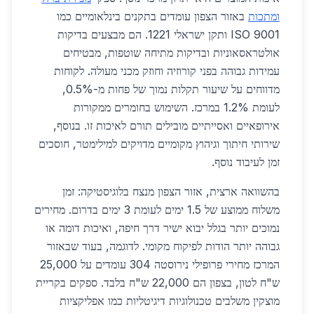
ומתכות
באזור הצפון עומדים בתקנים בינלאומיים כמו
ISO 9001 ותקן ישראלי 1221. הם מבצעים בדיקות
אולטראסאוניות ובדיקות מתיחה שוטפות, מבטיחים
עמידות גבוהה בפני קורוזיה וחוזק מכני מעולה. לקוחות
מדווחים על שיעור תקלות נמוך של פחות מ-0.5%,
לעומת 1.2% במרכז. השימוש בחומרים ממקורות
אירופאיים ואסייתיים מובילים תורם לאיכות זו. בנוסף,
שירותי חיתוך וגיהוץ מקומיים מדויקים למילימטר, חוסכים
זמן לעיבוד נוסף.
בהשוואה ארצית, אזור הצפון מנצח בלוגיסטיקה: זמן
משלוח ממוצע של 1.5 ימים לעומת 3 ימים בדרום. מחירים
נמוכים יותר בגלל יבוא ישיר דרך חיפה, ואיכות דומה או
גבוהה יותר הודות לפיקוח מקומי. לדוגמה, בעוד שבאזור
המרכז מחירי פרופילי נירוסטה 304 עומדים על 25,000
ש"ח לטון, בצפון הם 22,000 ש"ח בלבד. ספקים בקריית
מוצקין משלבים טכנולוגיות דיגיטליות כמו אפליקציות