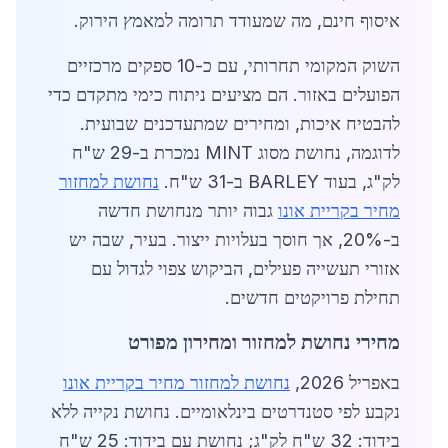
איסוף חינם, מה שמעודד תרומה למאמץ הירוק.
השוק המקומי תחרותי, עם כ-10 ספקים מרכזיים
הפועלים באזור. הם מציעים ניתוח כימי מתקדם כדי
להבטיח איכות, ומחירים שמתעדכנים שבועית.
לדוגמה, נחושת מסוג MINT נמכרת ב-29 ש"ח
לק"ג, בעוד BARLEY ב-31 ש"ח.
נחושת למחזור
מחיר בקריית אונו
גבוה יותר מנחושת חדשה
ב-20%, אך חוסך בעלויות ייצור. בעיר, שבה יש
אזורי תעשייה פעילים, הביקוש צפוי לגדול עם
תחילת פרויקטים חדשים.
מחירי נחושת למחזור ומחירון מפורט
באפריל 2026,
נחושת למחזור מחיר בקריית אונו
נקבע לפי סטנדרטים בינלאומיים. נחושת נקייה ללא
בידוד: 32 ש"ח לק"ג; נחושת עם בידוד: 25 ש"ח