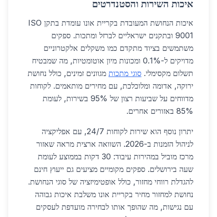
איכות השירות והסטנדרטים
איכות הנחושת המעובדת בקריית אונו עומדת בתקן ISO
9001 ובתקנים ישראליים לברזל ומתכות. ספקים
משתמשים בציוד מתקדם כמו משקלים אלקטרוניים
מדויקים ל-0.1% ומכונות מיון אוטומטיות, מה שמבטיח
תשלום מקסימלי.
סוגי מתכות
מגוונים זמינים, כולל נחושת
ירוקה, אדומה ומלוכלכת, עם מחירים מותאמים. לקוחות
מדווחים על שביעות רצון של 95% בשירות, לעומת
85% באזורים אחרים.
יתרון נוסף הוא שירות לקוחות 24/7, עם אפליקציה
לניהול הזמנות ב-2026. השוואה ארצית מראה שאזור
מרכז מוביל במהירות עיבוד: 30 דקות בממוצע לעומת
שעה בירושלים. ספקים מקומיים מציעים גם ייעוץ חינם
להגדלת רווחי מחזור, כולל אופטימיזציה של סוגי הנחושת.
נחושת למחזור מחיר בקריית אונו משלבת איכות גבוהה
עם נגישות, מה שהופך אותו לבחירה מועדפת לעסקים