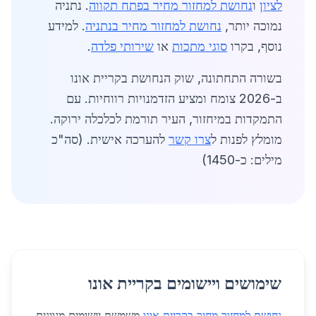
לציון
ו
נחושת למחזור מחיר בפתח תקווה
. נתניה
נמוכה יותר,
נחושת למחזור מחיר בנתניה
. למידע
נוסף, בקרו
סוגי מתכות
או
שירותי פלדה
.
בשורה התחתונה, שוק הנחושת בקריית אונו
ב-2026 צומח ומציע הזדמנויות רווחיות. עם
התמקדות במיחזור, העיר תורמת לכלכלה ירוקה.
מומלץ לפנות ל
צרו קשר
להערכה אישית. (סה"כ
מילים: כ-1450)
שימושים ויישומים בקריית אונו
נחושת למחזור מחיר בקריית אונו
משמשת יישומים מגוונים