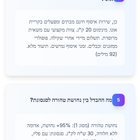
כן, שירות איסוף חינם מבתים ומפעלים בקריית
אונו. מינימום 20 ק"ג. צוות מקצועי עם משאית
מרופדת. תשלום מיידי אחרי שקילה. פופולרי
ממזגנים וכבלים. זמני איסוף גמישים. תיעוד מלא.
(92 מילים)
מה ההבדל בין נחושת טהורה לסגסוגת?
5
נחושת טהורה (מסוג 1): 95%+ נחושת, אדומה
ללא חלודה, 30 ש"ח לק"ג. סגסוגת: עם פליז,