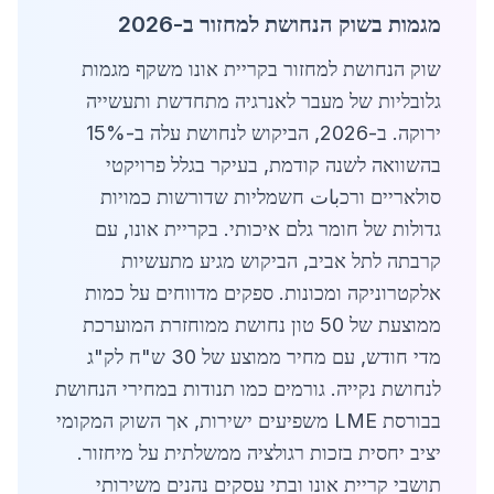
מגמות בשוק הנחושת למחזור ב-2026
שוק הנחושת למחזור בקריית אונו משקף מגמות
גלובליות של מעבר לאנרגיה מתחדשת ותעשייה
ירוקה. ב-2026, הביקוש לנחושת עלה ב-15%
בהשוואה לשנה קודמת, בעיקר בגלל פרויקטי
סולאריים ורכبات חשמליות שדורשות כמויות
גדולות של חומר גלם איכותי. בקריית אונו, עם
קרבתה לתל אביב, הביקוש מגיע מתעשיות
אלקטרוניקה ומכונות. ספקים מדווחים על כמות
ממוצעת של 50 טון נחושת ממוחזרת המוערכת
מדי חודש, עם מחיר ממוצע של 30 ש"ח לק"ג
לנחושת נקייה. גורמים כמו תנודות במחירי הנחושת
בבורסת LME משפיעים ישירות, אך השוק המקומי
יציב יחסית בזכות רגולציה ממשלתית על מיחזור.
תושבי קריית אונו ובתי עסקים נהנים משירותי