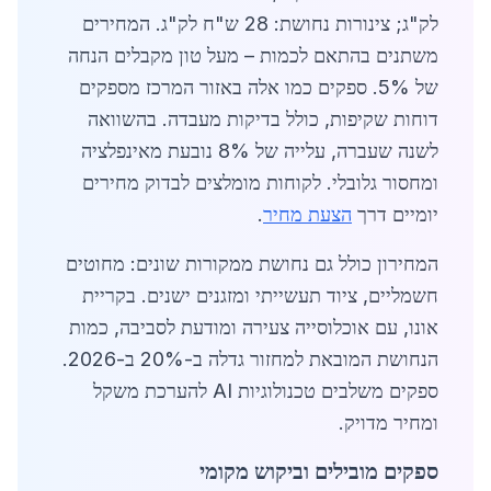
לק"ג; צינורות נחושת: 28 ש"ח לק"ג. המחירים
משתנים בהתאם לכמות – מעל טון מקבלים הנחה
של 5%. ספקים כמו אלה באזור המרכז מספקים
דוחות שקיפות, כולל בדיקות מעבדה. בהשוואה
לשנה שעברה, עלייה של 8% נובעת מאינפלציה
ומחסור גלובלי. לקוחות מומלצים לבדוק מחירים
יומיים דרך
הצעת מחיר
.
המחירון כולל גם נחושת ממקורות שונים: מחוטים
חשמליים, ציוד תעשייתי ומזגנים ישנים. בקריית
אונו, עם אוכלוסייה צעירה ומודעת לסביבה, כמות
הנחושת המובאת למחזור גדלה ב-20% ב-2026.
ספקים משלבים טכנולוגיות AI להערכת משקל
ומחיר מדויק.
ספקים מובילים וביקוש מקומי