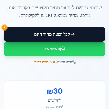
שירותי
נחושת למחזור מחיר
מקצועיים ב
קריית אונו
,
מרכז
. מחיר ממוצע:
30
₪ ל
לקילוגרם
.
!
קבל הצעת מחיר חינם
וואטסאפ
|
חייגו עכשיו
♻️ מוכרים ברזל?
₪
30
לקילוגרם
*מחיר ממוצע