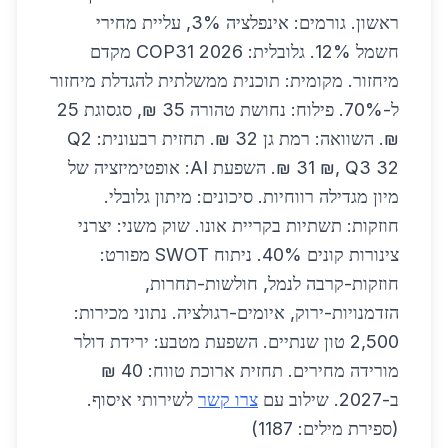
ראשון. גורמים: אינפלציה 3%, עליית מחירי
חשמל 12%. גלובלית: COP31 2026 מקדם
מיחזור. מקומית: תוכנית ממשלתית להגדלת מיחזור
ל-70%. פילוח: נחושת טהורה 35 ₪, סגסוגת 25
₪. השוואה: רמת גן 32 ₪. תחזית רבעונית: Q2
31 ₪, Q3 32 ₪. השפעת AI: אופטימיזציה של
מיון מגדילה רווחיות. סיכונים: מיתון גלובלי.
חוזקות: תשתיות בקריית אונו. שוק משני: יצרני
צינורות קונים 40%. ניתוח SWOT מפורט:
חוזקות-קרבה לנמל, חולשות-תחרות,
הזדמנויות-ירוק, איומים-רגולציה. נתוני מכירות:
2,500 טון שנתיים. השפעת מטבע: ירידת דולר
מורידה מחירים. תחזית ארוכת טווח: 40 ₪
ב-2027. שילוב עם
צרו קשר
לשירותי איסוף.
(ספירת מילים: 1187)