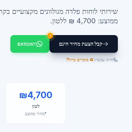
שירותי
לוחות פלדה מגולוונים
מקצועיים ב
קרי
ממוצע:
4,700
₪ ל
לטון
.
!
קבל הצעת מחיר חינם
וואטסאפ
|
חייגו עכשיו
♻️ מוכרים ברזל?
₪
4,700
לטון
*מחיר ממוצע