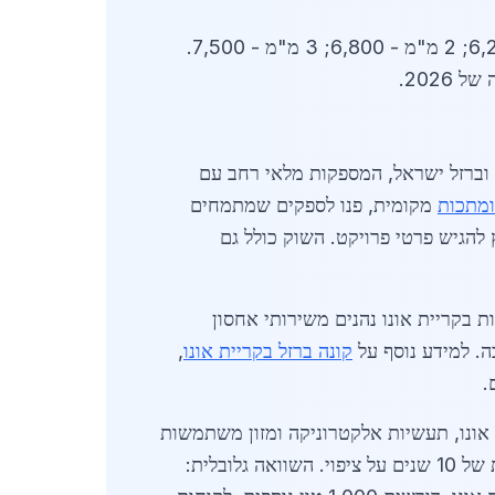
טבלה לדוגמה של מחירים (ש"ח לטון, ללא מע"מ): עובי 0.5 מ"מ - 4,800; 1 מ"מ - 5,500; 1.5 מ"מ - 6,200; 2 מ"מ - 6,800; 3 מ"מ - 7,500.
202.
 וברזל ישראל, המספקות מלאי רחב עם
ומתכות
מקומית, פנו לספקים שמתמחים
להגיש פרטי פרויקט. השוק כולל גם
לוון כפול (120-275 גרם/מ"ר) כסטנדרט. לקוחות בקריית אונו נהנים משירותי אחסון
קונה ברזל בקריית אונו
,
.
לגול פלדה רכה וציפוי בזינק חם, המבטיח עמידות של 20-50 שנה. בקריית אונו, תעשיות אלקטרוניקה ומזון משתמשות
בהם לגגות ומחיצות. נתונים מ-2026 מראים ירידה של 5% בפסולת בזכות אחסון נכון. ספקים מציעים אחריות של 10 שנים על ציפוי. השוואה גלובלית: