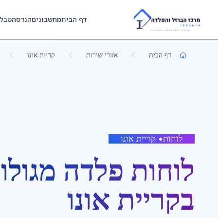
Skip to main content
דף הבית
מחשבונים
הנדסה
טבל
דף הבית
אזורי שירות
קריית אונו
לוחות
•
קריית אונו
לוחות פלדה מגולוו
ב
קריית אונו