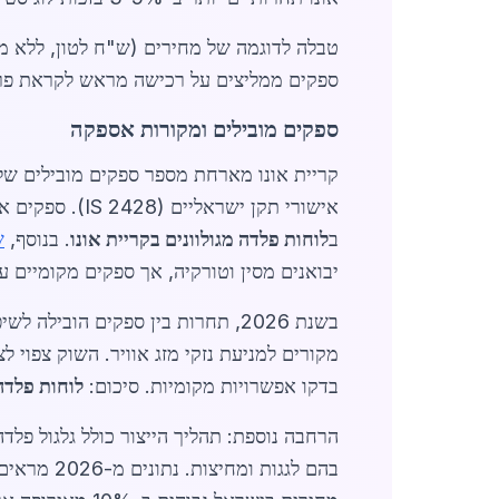
ספקים ממליצים על רכישה מראש לקראת פרויקט
ספקים מובילים ומקורות אספקה
קריית אונו מארחת מספר ספקים מובילים ש
אישורי תקן ישראליים (IS 2428). ספקים אלה מציעים שירותי חיתוך, קיפול והובלה עד הפתח. ל
ב
לוחות פלדה מגולוונים בקריית אונו
. בנוסף,
ש
יבואנים מסין וטורקיה, אך ספקים מקומיים עדיפים
מקורים למניעת נזקי מזג אוויר. השוק צפוי לצמוח ב-12% עד סוף 2026, עם דגש על חומרים ידידותיים לסביב
בדקו אפשרויות מקומיות. סיכום:
לוחות פלדה 