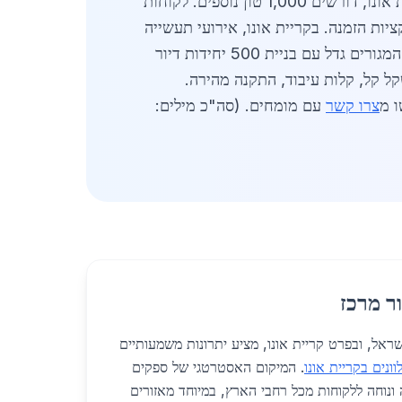
מחירים בישראל גבוהים ב-10% מאירופה אך זולים מיפן. פרויקטים עתידיים כוללים שדרוג כבישים סביב קריית אונו, דורשים 1,000 טון נוספים. לקוחות
כולל אפליקציות הזמנה. בקריית אונו, אירועי תעשייה
ב-2026 מקדמים חדשנות בפלדה מגולוונת. ספקים משקיעים בטכנולוגיה לייצור מותאם אישית. ביקוש ממגזר המגורים גדל עם בניית 500 יחידות דיור
 ש"ח לטון. סטנדרטים: ASTM A653 ו-EN 10346. יתרונות: משקל קל, קלות עיבוד, התקנה מהירה.
צרו קשר
עם מומחים. (סה"כ מילים:
ר מרכז
מרכז בישראל, ובפרט קריית אונו, מציע יתרונות משמעותיים
וונים בקריית אונו
. המיקום האסטרטגי של ספקים
ונוחה ללקוחות מכל רחבי הארץ, במיוחד מאזורים