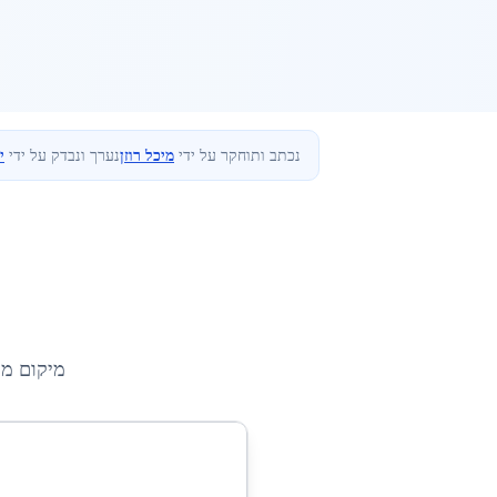
נכתב ותוחקר על ידי
מיכל רוזן
נערך ונבדק על ידי
י
מיקום מ