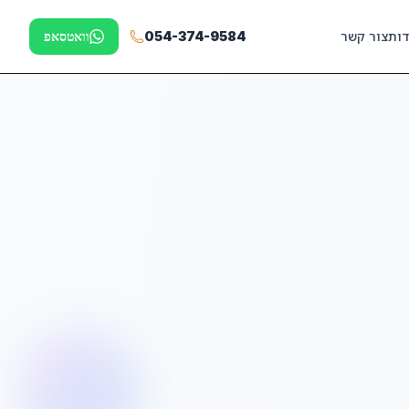
דות
צור קשר
054-374-9584
וואטסאפ