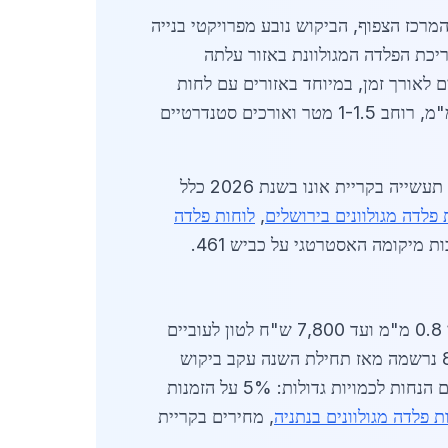
מרכז הצפוף, הביקוש נובע מפרויקטי בנייה
 שיפור תשתיות ומפעלי ייצור מתקדמים. על פי נתוני לשכת הסטטיסטיקה המרכזית לשנת 2026, צריכת הפלדה המגולוונת באזור עלתה
 צורך בחומרים עמידים לאורך זמן, במיוחד באזורים עם לחות
גבוהה כמו אזור השפלה. ספקים מקומיים מדווחים על הזמנות גדלות, כולל לוחות בעוביים של 0.5 מ"מ עד 3 מ"מ, רוחב 1-1.5 מטר ואורכים סטנדרטיים
הביקוש בקריית אונו גבוה במיוחד בקרב קבלנים פרטיים ועסקים קטנים-בינוניים. לדוגמה, פרויקט שדרוג פארק תעשייה בקריית אונו בשנת 2026 כלל
 פלדה מגולוונים בירושלים
,
לוחות פלדה
 מיקומה האסטרטגי על כביש 461.
נעים בין 5,200 ש"ח לטון ללוחות סטנדרטיים בעובי 0.8 מ"מ ועד 7,800 ש"ח לטון לעוביים
כבדים יותר של 2.5 מ"מ. המחירים מושפעים משערי חליפין גלובליים ומחירי חומרי גלם, כאשר עלייה של 8% נרשמה מאז תחילת השנה עקב ביקוש
עולמי. ללוחות בגלגול חם, המחיר עומד על כ-6,200 ש"ח לטון, בעוד לגלגול קר - 5,900 ש"ח. ספקים מציעים הנחות לכמויות גדולות: 5% על הזמנות
ת פלדה מגולוונים בנתניה
, מחירים בקריית