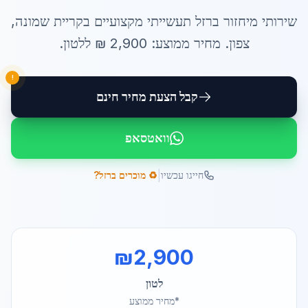
שירותי
מיחזור ברזל תעשייתי
מקצועיים ב
קריית שמונה
,
צפון
. מחיר ממוצע:
2,900
₪ ל
לטון
.
!
קבל הצעת מחיר חינם
וואטסאפ
|
חייגו עכשיו
♻️ מוכרים ברזל?
₪
2,900
לטון
*מחיר ממוצע