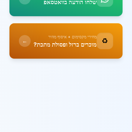
שלחו הודעה בוואטסאפ
מחירי מקסימום + איסוף מהיר
♻️
←
מוכרים ברזל ופסולת מתכת?