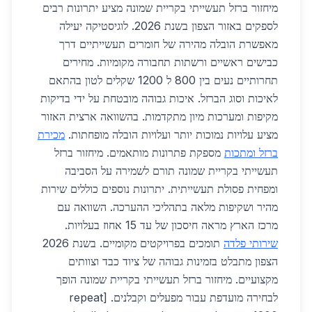
מיחזור ברזל תעשייתי בקריית שמונה מציע יתרונות רבים
לספקים באזור הצפון בשנת 2026. לוגיסטיקה יעילה
מאפשרת הובלה מהירה של חומרים תעשייתיים דרך
כבישים ראשיים ורשתות תחבורה מקומיות. מחירים
תחרותיים נעים בין 800 ל 1200 שקלים לטון בהתאם
לאיכות וסוג הברזל. איכות גבוהה מובטחת על ידי בדיקות
מקיפות ומערכות מיון מתקדמות. בהשוואה ארצית האזור
מציע עלויות נמוכות יותר ועלויות הובלה מופחתות.
מכירת
ברזל ומתכות
מספקת פתרונות מותאמים. מיחזור ברזל
תעשייתי בקריית שמונה תורם לשמירה על הסביבה
ומפחית פסולת תעשייתית. יתרונות נוספים כוללים שירות
מהיר ושקיפות מלאה בתהליכי ההערכה. השוואה עם
מרכז הארץ מראה חיסכון של עד 15 אחוז בעלויות.
שירותי פלדה
תומכים בפרויקטים מקומיים. בשנת 2026
הצפון מתבלט בזמינות גבוהה של ציוד כבד וצוותים
מקצועיים. מיחזור ברזל תעשייתי בקריית שמונה הופך
לבחירה מועדפת עבור מפעלים וקבלנים. [repeat