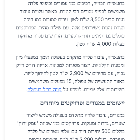
בתעשיית הבנייה, רכיבים כמו עמודים וכיפופי פלדה
משמשים לבנייני מגורים רבי קומות, כאשר עלויות עיבוד
נעות סביב 3,500 ש"ח לטון. ערים סמוכות כמו חיפה
ונצרת נהנות משירותים אלה, עם שילוח מהיר. הפרויקטים
כוללים גם חניונים תת-קרקעיים, הדורשים פלדה מחוזקת
בעלות 4,000 ש"ח לטון.
בתעשייה, עיבוד פלדה מתקדם בעפולה תומך במפעלי מזון
ומכונות חקלאיות. ייצור מסגרות למכונות אריזה דורש דיוק
גבוה, עם מחירים של 2,900 ש"ח לטון לחיתוך לייזר.
באזור התעשייה של עפולה, 15 מפעלים משתמשים
בשירותים אלה יומיום. למידע על
קונה ברזל בעפולה
.
יישומים במגורים ופרויקטים מיוחדים
במגורים, עיבוד פלדה מתקדם בעפולה משמש לייצור
שערים, גדרות ומעקות. פרויקטים כמו שכונת 'עמק ירוק'
כוללים 500 יחידות דיור עם אלפי מטרים של פלדה
מעובדת, בעלות 2,200 ש"ח לטון. יישומים נוספים