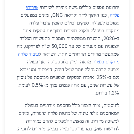
יתרונות נוספים כוללים גישה מהירה לשירותי
שירותי
פלדה
, כגון חיתוך לייזר וקריאה CNC, זמינים במפעלים
סמוכים לעפולה. ספקים יכולים להזמין עיבוד פלדה
מתקדם בעפולה ולקבל תוצרים בתוך יום עסקים אחד.
ב-2026, תוכניות ממשלתיות תומכות בתעשיית הפלדה
הצפונית עם מענקים של עד 50,000 ש"ח לפרויקט, מה
שמאפשר מחירים תחרותיים יותר. השוואה ל
עיבוד פלדה
מתקדם בנצרת
מראה דמיון בלוגיסטיקה, אך עפולה
מציעה קרבה גדולה יותר לנמל חיפה, המפחית זמני יבוא
גלם ב-25%. איכות הספקים הצפוניים מבוססת על ניסיון
של עשרות שנים, עם אחוז פגמים נמוך מ-0.5% לעומת
1.2% בדרום.
לוגיסטית, אזור הצפון כולל מחסנים מודרניים בעפולה
המאחסנים אלפי טונות של מוטות פלדה וצינורות, זמינים
למשיכה מיידית. זה מאפשר לספקים להגיב במהירות
לדרישות שוק, כמו פרויקטי בנייה בעמק. מחירים לדוגמה: