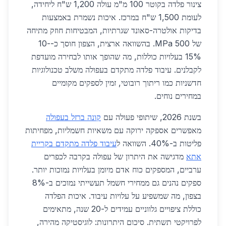
צינור פלדה בקוטר 100 מ"מ עולה 1,200 ש"ח ליחידה,
לעומת 1,500 ש"ח במרכז. איכות נשמרת באמצעות
בדיקות אולטרה-סאונד שגרתיות, המבטיחות חוזק מתיחה
של 500 MPa. בהשוואה ארצית, הצפון חוסך כ-10-
15% בעלויות כוללות, מה שהופך אותו לבחירה מועדפת
לקבלנים. עיבוד פלדה מתקדם בעפולה משלב טכנולוגיות
חדשניות כמו ריתוך רובוטי, זמין לספקים מקומיים
במחירים נוחים.
בשנת 2026, שיתופי פעולה עם
קונה ברזל בעפולה
מאפשרים אספקה ירוקה עם משאיות חשמליות, מפחיתות
פליטות ב-40%. השוואה ל
עיבוד פלדה מתקדם בקריית
אתא
מדגישה את היתרון של עפולה בקרבה לכפרים
ערביים, המספקים כוח אדם מיומן בעלויות נמוכות יותר.
ספקים נהנים גם ממחירי חשמל תעשייתי נמוכים ב-8%
בצפון, מה שמשפיע על עלויות עיבוד. איכות הפלדה
כוללת ציפויים גלווניים עמידים ל-20 שנה, מתאימים
לפרויקטי תשתית. סיכום היתרונות: לוגיסטיקה מהירה,