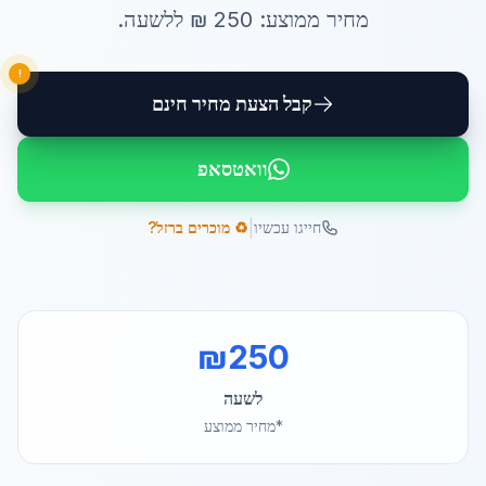
מחיר ממוצע:
250
₪ ל
לשעה
.
!
קבל הצעת מחיר חינם
וואטסאפ
|
חייגו עכשיו
♻️ מוכרים ברזל?
₪
250
לשעה
*מחיר ממוצע