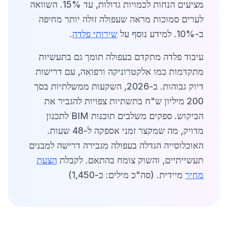
מציעים הנחות לכמויות גדולות, עד 15%. השוואה
לערים סמוכות מראה שעפולה זולה יותר מחיפה
ב-10%. למידע נוסף על
שירותי פלדה
.
עיבוד פלדה מתקדם בעפולה תומך גם בתעשיות
מתקדמות כמו אלקטרוניקה ורפואה, עם דרישות
דיוק גבוהות. ב-2026, השקעות ממשלתיות בסך
200 מיליון ש"ח בתשתיות צפויות להגביר את
הביקוש. ספקים משלבים תוכנות BIM לתכנון
מדויק, מה שמקצר זמני אספקה ל-48 שעות.
האוכלוסייה הגדלה בעפולה מגבירה דרישה למבנים
תעשייתיים, והשוק צומח בהתאם. לקבלת
הצעת
מחיר
מיידית. (סה"כ מילים: כ-1,450)