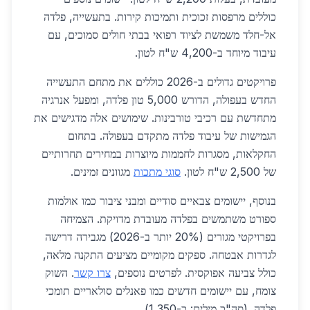
כוללים מרפסות זכוכית ותמיכות קירות. בתעשייה, פלדה
אל-חלד משמשת לציוד רפואי בבתי חולים סמוכים, עם
עיבוד מיוחד ב-4,200 ש"ח לטון.
פרויקטים גדולים ב-2026 כוללים את מתחם התעשייה
החדש בעפולה, הדורש 5,000 טון פלדה, ומפעל אנרגיה
מתחדשת עם רכיבי טורבינות. שימושים אלה מדגישים את
הגמישות של עיבוד פלדה מתקדם בעפולה. בתחום
החקלאות, מסגרות לחממות מיוצרות במחירים תחרותיים
של 2,500 ש"ח לטון.
סוגי מתכות
מגוונים זמינים.
בנוסף, יישומים צבאיים סודיים ומבני ציבור כמו אולמות
ספורט משתמשים בפלדה מעובדת מדויקת. הצמיחה
בפרויקטי מגורים (20% יותר ב-2026) מגבירה דרישה
לגדרות אבטחה. ספקים מקומיים מציעים התקנה מלאה,
כולל צביעה אפוקסית. לפרטים נוספים,
צרו קשר
. השוק
צומח, עם יישומים חדשים כמו פאנלים סולאריים תומכי
פלדה. (סה"כ מילים: כ-1,350)