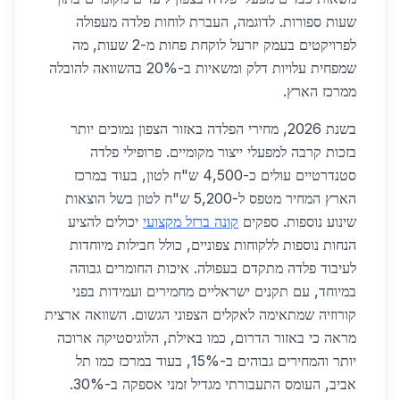
שעות ספורות. לדוגמה, העברת לוחות פלדה מעפולה
לפרויקטים בעמק יזרעל לוקחת פחות מ-2 שעות, מה
שמפחית עלויות דלק ומשאיות ב-20% בהשוואה להובלה
ממרכז הארץ.
בשנת 2026, מחירי הפלדה באזור הצפון נמוכים יותר
בזכות קרבה למפעלי ייצור מקומיים. פרופילי פלדה
סטנדרטיים עולים כ-4,500 ש"ח לטון, בעוד במרכז
הארץ המחיר מטפס ל-5,200 ש"ח לטון בשל הוצאות
שינוע נוספות. ספקים
קונה ברזל מקצועי
יכולים להציע
הנחות נוספות ללקוחות צפוניים, כולל חבילות מיוחדות
לעיבוד פלדה מתקדם בעפולה. איכות החומרים גבוהה
במיוחד, עם תקנים ישראליים מחמירים ועמידות בפני
קורוזיה שמתאימה לאקלים הצפוני הגשום. השוואה ארצית
מראה כי באזור הדרום, כמו באילת, הלוגיסטיקה ארוכה
יותר והמחירים גבוהים ב-15%, בעוד במרכז כמו תל
אביב, העומס התעבורתי מגדיל זמני אספקה ב-30%.