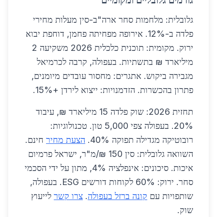
גורמים גלובליים ומקומיים
גלובלית: מלחמות סחר ארה"ב-סין מעלות מחירי
פלדה ב-12%. אירופה מפחיתה פחמן, דוחפת יבוא
ירוק. מקומית: תוכנית כלכלית 2026 משקיעה 2
מיליארד ₪ בתשתיות. בעפולה, קרבה לכרמיאל
מגבירה ביקוש. אתגרים: מחסור עובדים מיומנים,
פתרון בהכשרות. הזדמנויות: ייצוא לירדן +15%.
תחזית 2026: שוק פלדה 15 מיליארד ₪, עיבוד
20%. בעפולה צפי 5,000 טון. טכנולוגיות:
רובוטיקה מגדילה תפוקה 40%.
הצעת מחיר
חינם.
השוואה גלובלית: סין 150 ₪/מ"ר, ישראל פרמיום
איכות. סיכונים: אינפלציה 4%, מתון על ידי הסכמי
סחר. ירוק: 60% לקוחות דורשים ESG. בעפולה,
שותפויות עם
קונה ברזל בעפולה
.
צרו קשר
לייעוץ
שוק.