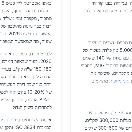
 עמידות בפני קורוזיה
בחירה מועדפת על קבלנים
ביעילות גבוהה. בנוסף, הקרב
שעות, מה שמאפשר המשכיות 
מבנים, גשרים ומעליות.
לדוגמה, פרויקט מגדל מגורים חדש בערד כלל ריתוך 5,000 טון פלדה בעלות של
לגבי מחירים, ספקים באזור 
1.2 מיליון שקלים. ריתוך TIG מושלם למבנים רגישים, עם עלות של 140 שקלים
לשעה. תשתיות כמו צנרת מים וגדרות ביטחוניות משתמשות בריתוך MIG, חסכוני
לל ריתוך מחסומים מתכתיים, ששיפר את
הסיבה לכך היא התחרות העזה 
ם
סוגי מתכות
מתאימים
יותר כמו שכר דירה תעשייתי ז
ב-8% ארצית, היתרון הלו
להתחרות בשוק הגדול.
ומפעלי מזון. מפעל חדש
איכות השירותים ב-
ריתוך מת
לייצור מוצרי חלב השתמש בריתוך נירוסטה למיכלים, בעלות 300,000 שקלים.
במגורים, תיקוני מרפסות ומדרגות פופולריים, עם מחירים של 300-600 שקלים