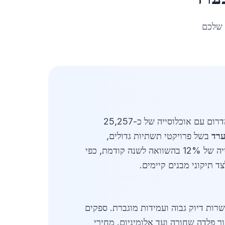
 שלכם
מעודכן לאפריל 2026. ריתוך מתכת בערד מהווה ענף חיוני בתעשיית הפלדה והברזל בישראל, במיוחד באזור הדרום עם אוכלוסייה של כ-25,257
ערד
בשל פרויקטי תשתיות גדולים,
התפתחות תעשייתית והגברת הבנייה למגורים. שוק הריתוך המקומי מוערך בכ-15 מיליון שקלים בשנה, עם עלייה של 12% בהשוואה לשנה קודמת, כפי
ד תיקוני מבנים קיימים.
מתקדמות כמו ריתוך MIG, TIG ולייזר, שמאפשרות דיוק גבוה ועמידות מוגברת. ספקים
ך פלדה שחורה ועד אלומיניום. מחירי