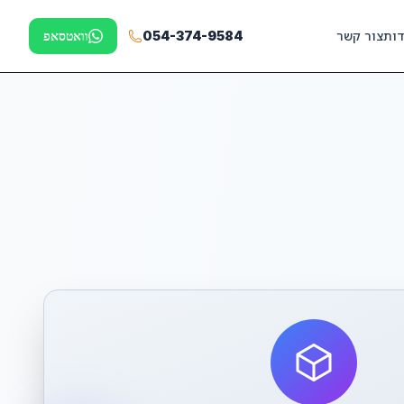
דות
צור קשר
054-374-9584
וואטסאפ