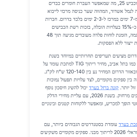
באופן אסטרטגי ליד כביש 6 וכביש 25, מה שמאפשר העברת חומרים כבדים
ה לנמל אשדוד, המהווה שער כניסה מרכזי לייבוא
מתכות, מקצרת זמני משלוח מ-7 ימים במרכז ל-2-3 ימים בלבד בדרום. חברות
רבות כבר נהנות מחיסכון של כ-15% בעלויות הובלה, בזכות רשת הכבישים
המשודרגת בשנת 2026. לדוגמה, הזמנת לוחות פלדה מעובדים מגיעה תוך 48
ייצור ללא הפסקות.
הדרום מציעים תעריפים תחרותיים במיוחד בשנת
2026. בעוד שבאזור המרכז, כמו בתל אביב, מחיר ריתוך TIG למתכת עומד על
150-180 ש"ח לק"ג, בערד ובאזור הדרום המחיר נע בין 120-140 ש"ח לק"ג.
בין ספקים מקומיים, לצד עלויות תפעול נמוכות
ול יותר.
קונה ברזל בערד
יכול להשיג חיסכון נוסף
של 10-20% בהשוואה לספקים מרחוק. בשנת 2026, עם עליית מחירי הדלק
גיסטי הופך למכריע, ומאפשר ללקוחות קטנים ובינוניים
כת בערד
עומדת בסטנדרטים הגבוהים ביותר, עם
הסמכות ISO 3834 ותקן ישראלי 2026 לריתוך מבני. ספקים מקומיים משקיעים