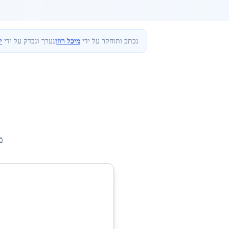
נכתב ותוחקר על ידי
מיכל רוזן
נערך ונבדק על ידי
י
מ