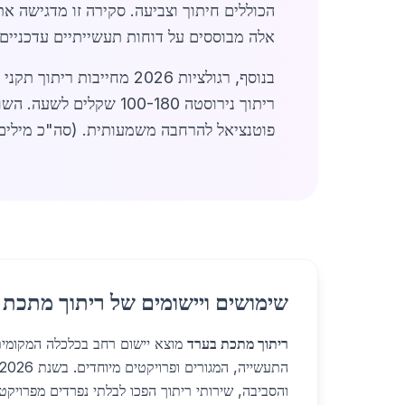
הכוללים חיתוך וצביעה. סקירה זו מדגישה א
אלה מבוססים על דוחות תעשייתיים עדכניים,
ריתוך נירוסטה 100-180 שקלים לשעה. השוק כולל גם שירותי חירום 24/7, חיוניים לתעשיות. בסיכום,
פוטנציאל להרחבה משמעותית. (סה"כ מילים: 1,450
שימושים ויישומים של ריתוך מתכת 
ריתוך מתכת בערד
מוצא יישום רחב בכלכלה המקומית,
והסביבה, שירותי ריתוך הפכו לבלתי נפרדים מפרויקטי