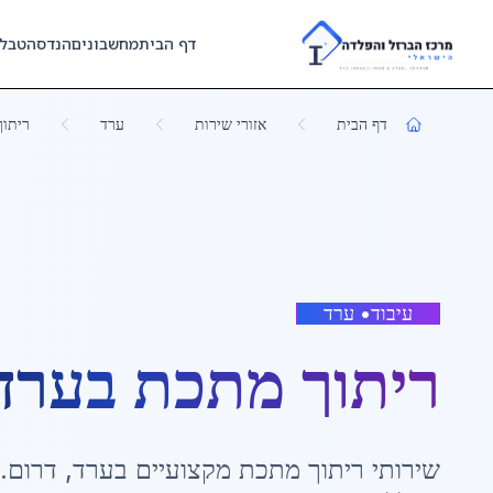
Skip to main content
דף הבית
מחשבונים
הנדסה
טבל
דף הבית
אזורי שירות
ערד
ריתו
עיבוד
•
ערד
ריתוך מתכת
ב
ערד
שירותי
ריתוך מתכת
מקצועיים ב
ערד
,
דרום
.