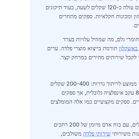
ריתוך נעים בין 60-150 שקלים לשעה, תלוי בסוג המתכת ובמורכבות העבודה. לדוגמה, ריתוך מבנים תעשייתיים עולה כ-120 שקלים לשעה, בעוד תיקונים
ה בערד, כולל מפעלי מזון ומכונות חקלאיות. ספקים מתחרים
ם.
חומרי גלם, מה שמוזיל עלויות בערד
באשקלון
תורמת בייצוא מוצרי פלדה. ערים
לקבל שירותים מהירים במרחק קצר.
גבוה במיוחד בקרב קבלני בנייה, שדורשים מבנים עמידים בפני רעידות אדמה. מחיר ממוצע לריתוך גדרות: 200-400 שקלים
למטר רץ, בעוד ריתוך מכלים תעשייתיים מגיע ל-500 שקלים ליחידה. בשנת 2026, עלויות חומרים עלו ב-8% עקב אינפלציה גלובלית, אך ספקים
רויקט ריתוך למפעל חדש בערד עלה 250,000 שקלים כולל חומרים. ספקים מקצועיים כמו אלה המומלצים
התפתחויות טכנולוגיות כוללות ריתוך אוטומטי, שחוסך 20% בעלויות ומפחית פסולת. בערד, כ-15 ספקים פעילים, עם כוח אדם מיומן של 200 רתכים
שירותי פלדה
משולבים,