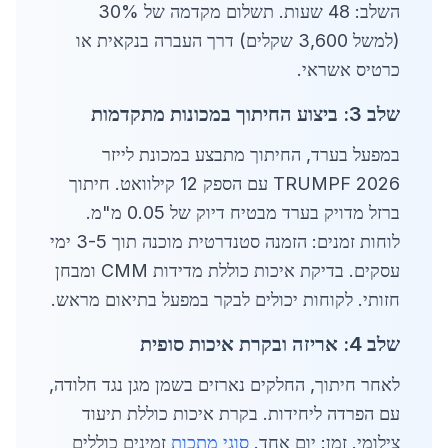
השלב: 48 שעות. תשלום מקדמה של 30%
(למשל 3,600 שקלים) דרך העברה בנקאית או
כרטיס אשראי.
שלב 3: ביצוע החיתוך במכונות מתקדמות
במפעל בערד, החיתוך מתבצע במכונת לייזר
TRUMPF 2026 עם הספק 12 קילוואט. חיתוך
ברזל מדויק בערד מבטיח דיוק של 0.05 מ"מ.
לוחות זמנים: הזמנה סטנדרטית מוכנה תוך 3-5 ימי
עסקים. בדיקת איכות כוללת מדידות CMM ומבחן
חזותי. לקוחות יכולים לבקר במפעל בתיאום מראש.
שלב 4: אריזה ובקרת איכות סופית
לאחר חיתוך, החלקים נארזים בשמן מגן נגד חלודה,
עם הפרדה ליחידות. בקרת איכות כוללת תיעוד
צילומי. זמן: יום אחד.
סוגי מתכות
זמינים כוללים