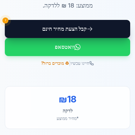
ממוצע:
18
₪ ל
לדקה
.
!
קבל הצעת מחיר חינם
וואטסאפ
|
חייגו עכשיו
♻️ מוכרים ברזל?
₪
18
לדקה
*מחיר ממוצע