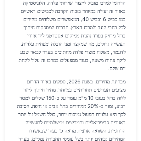
הדרומי למרכז מוביל לייצור ושירותי פלדה. הלוגיסטיקה
באזור זה יעילה במיוחד בזכות הקרבה לכבישים ראשיים
כמו כביש 6 וכביש 40, המאפשרים משלוחים מהירים
לכל רחבי הנגב ולמרכז הארץ. חברות המספקות חיתוך
ברזל מדויק בערד נהנות ממיקום אסטרטגי ליד אזורי
תעשייה גדולים, מה שמקצר זמני הובלה ומפחית עלויות.
לדוגמה, משלוח מוצרי פלדה מחתוכים בערד לבאר שבע
לוקח פחות משעה, בעוד ממפעלים במרכז זה עלול לקחת
יום שלם.
מבחינת מחירים, בשנת 2026, ספקים באזור הדרום
מציעים תעריפים תחרותיים במיוחד. מחיר חיתוך לייזר
ללוח ברזל בעובי 10 מ"מ עומד על כ-150 שקלים למטר
רבוע, נמוך ב-20% ממחירים בתל אביב או חיפה. הסיבה
לכך היא עלויות תפעול נמוכות יותר, כולל חשמל זול יותר
באזורים פריפריאליים ותמריצים ממשלתיים לתעשייה
הדרומית. השוואה ארצית מראה כי בעוד שבאשדוד
המחירים גבוהים יותר בשל עומסי תחבורה נמליים, בערד