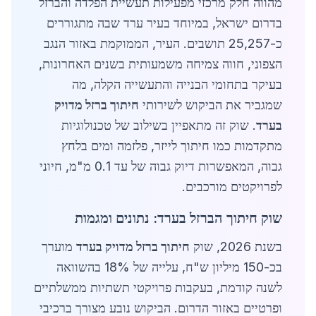
מהווה חלק מרכזי מפעילות תעשיית הפלדה והברזל
בדרום ישראל, במיוחד בעיר ערד שבה מתגוררים
כ-25,257 תושבים. העיר, הממוקמת באזור הנגב
הצפוני, חווה צמיחה משמעותית בשנים האחרונות,
בעיקר בתחומי הבנייה והתעשייה הקלה, מה
שמגביר את הביקוש לשירותי
חיתוך ברזל מדויק
בערד
. שוק זה מתאפיין בשילוב של טכנולוגיות
מתקדמות כמו חיתוך לייזר, פלזמה ומים בלחץ
גבוה, המאפשרות דיוק גבוה של עד 0.1 מ"מ, חיוני
לפרויקטים מורכבים.
שוק חיתוך הברזל בערד: נתונים ומגמות
בשנת 2026, שוק
חיתוך ברזל מדויק בערד
מוערך
בכ-150 מיליון ש"ח, עלייה של 18% בהשוואה
לשנה קודמת, בעקבות פרויקטי תשתיות ממשלתיים
ופרטיים באזור הדרום. הביקוש נובע מצורך ברכיבי