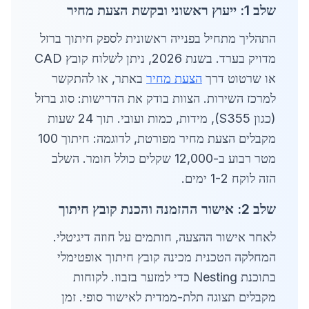
שלב 1: ייעוץ ראשוני ובקשת הצעת מחיר
התהליך מתחיל בפנייה ראשונית לספק חיתוך ברזל
מדויק בערד. בשנת 2026, ניתן לשלוח קובץ CAD
או שרטוט דרך
הצעת מחיר
באתר, או להתקשר
למרכז השירות. הצוות בודק את הדרישות: סוג ברזל
(כגון S355), מידות, כמות ועובי. תוך 24 שעות
מקבלים הצעת מחיר מפורטת, לדוגמה: חיתוך 100
מטר רבוע ב-12,000 שקלים כולל חומר. השלב
הזה לוקח 1-2 ימים.
שלב 2: אישור ההזמנה והכנת קובץ חיתוך
לאחר אישור ההצעה, חותמים על חוזה דיגיטלי.
המחלקה הטכנית מכינה קובץ חיתוך אופטימלי
בתוכנת Nesting כדי למזער בזבוז. לקוחות
מקבלים תצוגה תלת-ממדית לאישור סופי. זמן