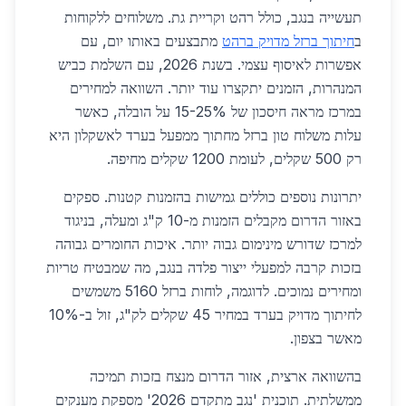
תעשייה בנגב, כולל רהט וקריית גת. משלוחים ללקוחות
ב
חיתוך ברזל מדויק ברהט
מתבצעים באותו יום, עם
אפשרות לאיסוף עצמי. בשנת 2026, עם השלמת כביש
המנהרות, הזמנים יתקצרו עוד יותר. השוואה למחירים
במרכז מראה חיסכון של 15-25% על הובלה, כאשר
עלות משלוח טון ברזל מחתוך ממפעל בערד לאשקלון היא
רק 500 שקלים, לעומת 1200 שקלים מחיפה.
יתרונות נוספים כוללים גמישות בהזמנות קטנות. ספקים
באזור הדרום מקבלים הזמנות מ-10 ק"ג ומעלה, בניגוד
למרכז שדורש מינימום גבוה יותר. איכות החומרים גבוהה
בזכות קרבה למפעלי ייצור פלדה בנגב, מה שמבטיח טריות
ומחירים נמוכים. לדוגמה, לוחות ברזל 5160 משמשים
לחיתוך מדויק בערד במחיר 45 שקלים לק"ג, זול ב-10%
מאשר בצפון.
בהשוואה ארצית, אזור הדרום מנצח בזכות תמיכה
ממשלתית. תוכנית 'נגב מתקדם 2026' מספקת מענקים