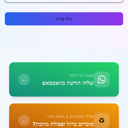
שלח פנייה
מענה תוך דקות
←
שלחו הודעה בוואטסאפ
מחירי מקסימום + איסוף מהיר
♻️
←
מוכרים ברזל ופסולת מתכת?