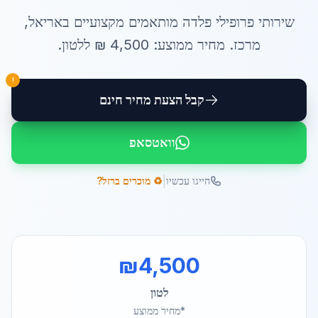
שירותי
פרופילי פלדה מותאמים
מקצועיים ב
אריאל
,
מרכז
. מחיר ממוצע:
4,500
₪ ל
לטון
.
!
קבל הצעת מחיר חינם
וואטסאפ
|
חייגו עכשיו
♻️ מוכרים ברזל?
₪
4,500
לטון
*מחיר ממוצע