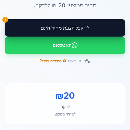
מחיר ממוצע:
20
₪ ל
לדקה
.
!
קבל הצעת מחיר חינם
וואטסאפ
|
חייגו עכשיו
♻️ מוכרים ברזל?
₪
20
לדקה
*מחיר ממוצע