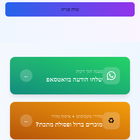
שלח פנייה
מענה תוך דקות
←
שלחו הודעה בוואטסאפ
מחירי מקסימום + איסוף מהיר
♻️
←
מוכרים ברזל ופסולת מתכת?