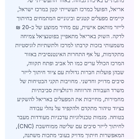
מתכתיים באיכות גבוהה. באזור התעשייתי של
אריאל, הפועל כמרכז תעשייתי קטן במרכז ישראל,
קיימים מפעלים קטנים ובינוניים המתמחים בחיתוך
לייזר מותאם אישית, עם מחיר ממוצע של כ-20 ₪
לדקה. השוק באריאל מתאפיין בפוטנציאל צמיחה
משמעותי בזכות קרבתו למרכז ולתשתיות לוגיסטיות
מתקדמות, על אף התחרות האינטנסיבית באזור
המרכז הכולל ערים כמו תל אביב ופתח תקווה,
שבהן פועלות חברות גדולות עם ציוד חיתוך לייזר
סיבים מדויק וחדשני. מחויבות תקני הבטיחות של
משרד העבודה והרווחה ורגולציות סביבתיות
מחמירות, מחייבות את המפעלים באריאל להשקיע
בציוד טיהור מתקדם ולהקפיד על נהלי עבודה
בטוחה. מגמות טכנולוגיות עדכניות מעודדות מעבר
לחיתוך לייזר סיבים עם שליטה ממוחשבת (CNC),
המאפשרות חיתוך מדויק בעובי מתכות משתנה,