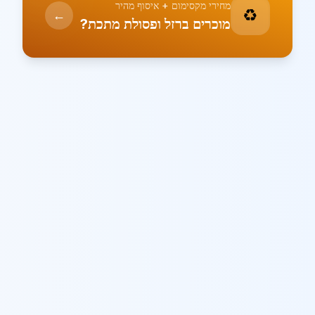
מחירי מקסימום + איסוף מהיר
♻️
←
מוכרים ברזל ופסולת מתכת?