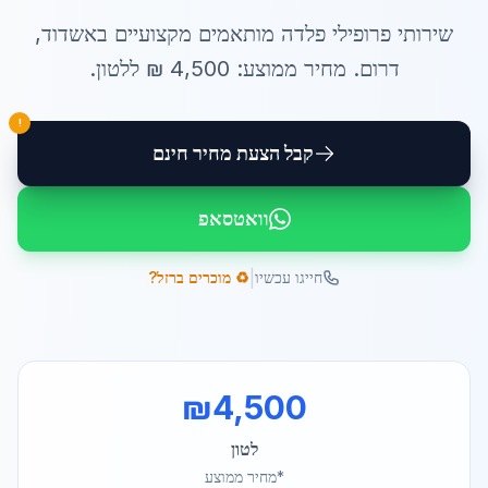
שירותי
פרופילי פלדה מותאמים
מקצועיים ב
אשדוד
,
דרום
. מחיר ממוצע:
4,500
₪ ל
לטון
.
!
קבל הצעת מחיר חינם
וואטסאפ
|
חייגו עכשיו
♻️ מוכרים ברזל?
₪
4,500
לטון
*מחיר ממוצע