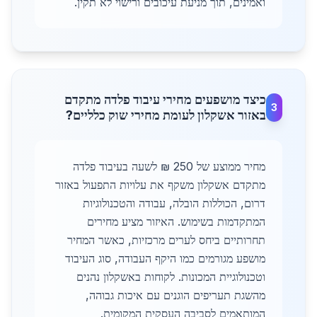
ואמינים, תוך מניעת עיכובים ורישוי לא תקין.
כיצד מושפעים מחירי עיבוד פלדה מתקדם
3
באזור אשקלון לעומת מחירי שוק כלליים?
מחיר ממוצע של 250 ₪ לשעה בעיבוד פלדה
מתקדם אשקלון משקף את עלויות התפעול באזור
דרום, הכוללות הובלה, עבודה והטכנולוגיות
המתקדמות בשימוש. האיזור מציע מחירים
תחרותיים ביחס לערים מרכזיות, כאשר המחיר
מושפע מגורמים כמו היקף העבודה, סוג העיבוד
וטכנולוגיית המכונות. לקוחות באשקלון נהנים
מהשגת תעריפים הוגנים עם איכות גבוהה,
המותאמים לסביבה העסקית המקומית.