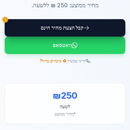
מחיר ממוצע:
250
₪ ל
לשעה
.
!
קבל הצעת מחיר חינם
וואטסאפ
|
חייגו עכשיו
♻️ מוכרים ברזל?
₪
250
לשעה
*מחיר ממוצע