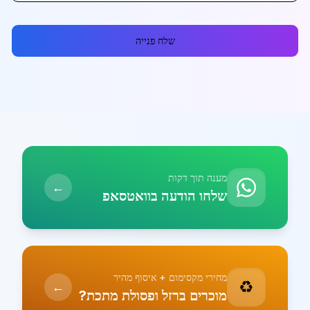
שלח פנייה
מענה תוך דקות
←
שלחו הודעה בוואטסאפ
מחירי מקסימום + איסוף מהיר
♻️
←
מוכרים ברזל ופסולת מתכת?