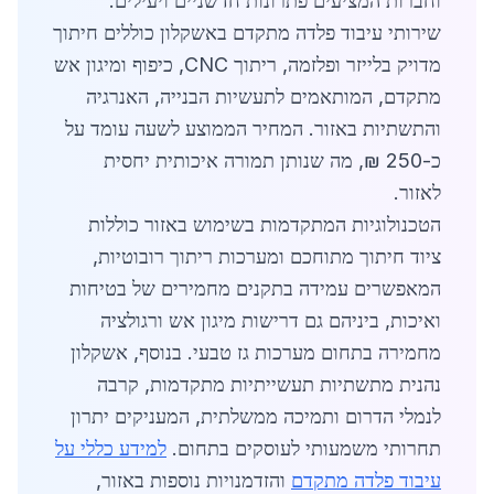
וחברות המציעים פתרונות חדשניים ויעילים.
שירותי עיבוד פלדה מתקדם באשקלון כוללים חיתוך
מדויק בלייזר ופלזמה, ריתוך CNC, כיפוף ומיגון אש
מתקדם, המותאמים לתעשיות הבנייה, האנרגיה
והתשתיות באזור. המחיר הממוצע לשעה עומד על
כ-250 ₪, מה שנותן תמורה איכותית יחסית
לאזור.
הטכנולוגיות המתקדמות בשימוש באזור כוללות
ציוד חיתוך מתוחכם ומערכות ריתוך רובוטיות,
המאפשרים עמידה בתקנים מחמירים של בטיחות
ואיכות, ביניהם גם דרישות מיגון אש ורגולציה
מחמירה בתחום מערכות גז טבעי. בנוסף, אשקלון
נהנית מתשתיות תעשייתיות מתקדמות, קרבה
לנמלי הדרום ותמיכה ממשלתית, המעניקים יתרון
תחרותי משמעותי לעוסקים בתחום.
למידע כללי על
עיבוד פלדה מתקדם
והזדמנויות נוספות באזור,