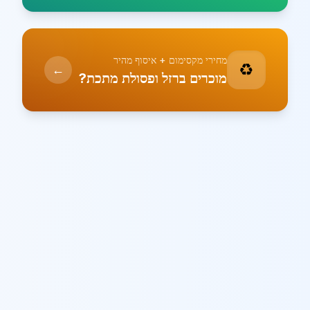
מחירי מקסימום + איסוף מהיר
♻️
←
מוכרים ברזל ופסולת מתכת?