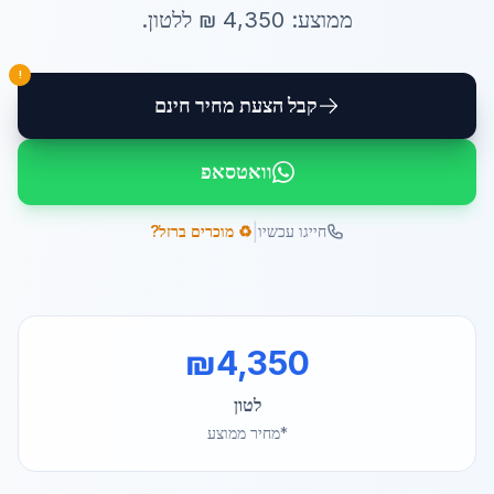
ממוצע:
4,350
₪ ל
לטון
.
!
קבל הצעת מחיר חינם
וואטסאפ
|
חייגו עכשיו
♻️ מוכרים ברזל?
₪
4,350
לטון
*מחיר ממוצע