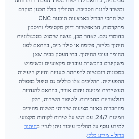
סביבתית, בהתאם לדרישות משרד העבודה והרווחה
ומשרד להגנת הסביבה. התהליך כולל תכנון מוקדם
של חתכי הברזל באמצעות תוכנות CNC
מתקדמות, המאפשרות דיוק מקסימלי וחיסכון
בחומרי גלם. לאחר מכן, נעשה שימוש בטכנולוגיות
חיתוך בלייזר, פלזמה או סילון מים, בהתאם לסוג
החומר ועובי החיתוך. בתי העסק בבית שאן
משקיעים בהכשרת עובדים מקצועיים ובשימוש
במכונות רובוטיות להפחתת טעויות וחיזוק היעילות
התפעולית. תהליכים אלו כוללים גם טיפול בפסולת
תעשייתית ומניעת זיהום אוויר, בהתאם להנחיות
רגולטוריות מחמירות. לשיפור השירות, חלק
מהחברות באזור מציעות שירותי משלוח מהירים
וזמינות 24/7, עם דגש על שירות לקוחות מקצועי.
למידע נוסף על תהליכי עיבוד ניתן לעיין ב
חיתוך
ברזל - מידע כללי
.