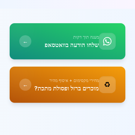
מענה תוך דקות
←
שלחו הודעה בוואטסאפ
מחירי מקסימום + איסוף מהיר
♻️
←
מוכרים ברזל ופסולת מתכת?