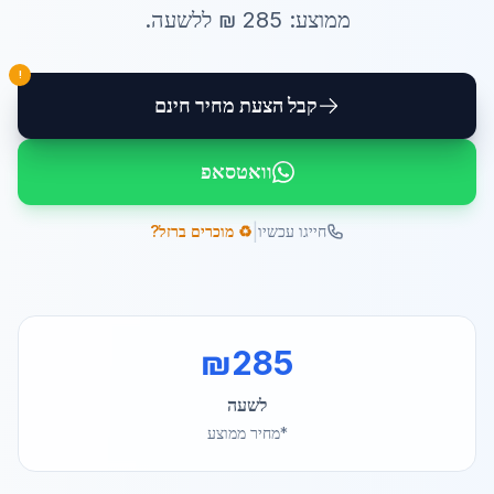
ממוצע:
285
₪ ל
לשעה
.
!
קבל הצעת מחיר חינם
וואטסאפ
|
חייגו עכשיו
♻️ מוכרים ברזל?
₪
285
לשעה
*מחיר ממוצע