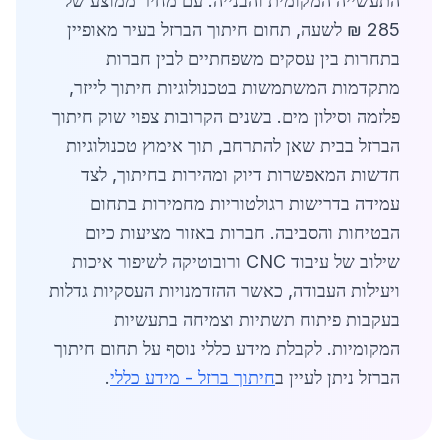
התעשייה המקומית והבנייה. עם מחיר ממוצע של
285 ₪ לשעה, תחום חיתוך הברזל בעיר מאופיין
בתחרות בין עסקים משפחתיים לבין חברות
מתקדמות המשתמשות בטכנולוגיות חיתוך לייזר,
פלזמה וסילון מים. בשנים הקרובות צפוי שוק חיתוך
הברזל בבית שאן להתרחב, תוך אימוץ טכנולוגיות
חדשות המאפשרות דיוק ומהירות בחיתוך, לצד
עמידה בדרישות רגולטוריות מחמירות בתחום
הבטיחות והסביבה. חברות באזור מציעות כיום
שילוב של עיבוד CNC ורובוטיקה לשיפור איכות
ויעילות העבודה, כאשר ההזדמנויות העסקיות גדלות
בעקבות פיתוח תשתיות וצמיחה בתעשיות
המקומיות. לקבלת מידע כללי נוסף על תחום חיתוך
הברזל ניתן לעיין ב
חיתוך ברזל - מידע כללי
.