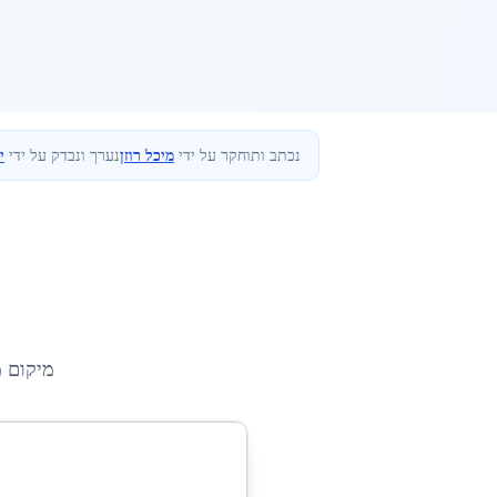
נכתב ותוחקר על ידי
מיכל רוזן
נערך ונבדק על ידי
י
מיקום 