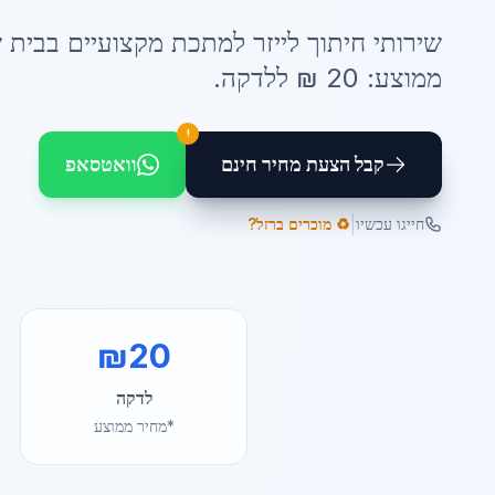
שירותי
חיתוך לייזר למתכת
מקצועיים ב
בית 
ממוצע:
20
₪ ל
לדקה
.
!
קבל הצעת מחיר חינם
וואטסאפ
|
חייגו עכשיו
♻️ מוכרים ברזל?
₪
20
לדקה
*מחיר ממוצע