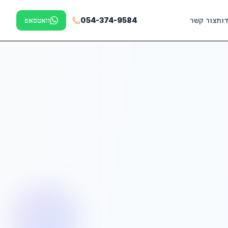
דות
צור קשר
054-374-9584
וואטסאפ